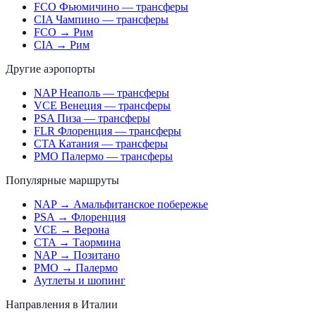
FCO Фьюмичино — трансферы
CIA Чампино — трансферы
FCO → Рим
CIA → Рим
Другие аэропорты
NAP Неаполь — трансферы
VCE Венеция — трансферы
PSA Пиза — трансферы
FLR Флоренция — трансферы
CTA Катания — трансферы
PMO Палермо — трансферы
Популярные маршруты
NAP → Амальфитанское побережье
PSA → Флоренция
VCE → Верона
CTA → Таормина
NAP → Позитано
PMO → Палермо
Аутлеты и шопинг
Направления в Италии