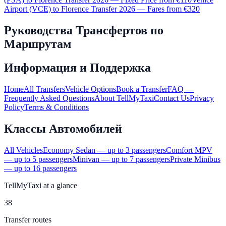
Airport (VCE) to Florence Transfer 2026 — Fares from €320
Руководства Трансфертов по
Маршрутам
Информация и Поддержка
Home
All Transfers
Vehicle Options
Book a Transfer
FAQ —
Frequently Asked Questions
About TellMyTaxi
Contact Us
Privacy
Policy
Terms & Conditions
Классы Автомобилей
All Vehicles
Economy Sedan — up to 3 passengers
Comfort MPV
— up to 5 passengers
Minivan — up to 7 passengers
Private Minibus
— up to 16 passengers
TellMyTaxi at a glance
38
Transfer routes