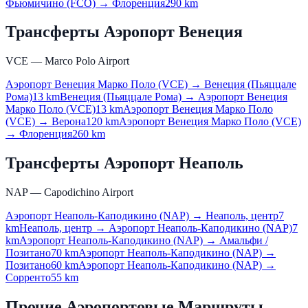
Фьюмичино (FCO) → Флоренция
290 km
Трансферты Аэропорт Венеция
VCE — Marco Polo Airport
Аэропорт Венеция Марко Поло (VCE) → Венеция (Пьяццале
Рома)
13 km
Венеция (Пьяццале Рома) → Аэропорт Венеция
Марко Поло (VCE)
13 km
Аэропорт Венеция Марко Поло
(VCE) → Верона
120 km
Аэропорт Венеция Марко Поло (VCE)
→ Флоренция
260 km
Трансферты Аэропорт Неаполь
NAP — Capodichino Airport
Аэропорт Неаполь-Каподикино (NAP) → Неаполь, центр
7
km
Неаполь, центр → Аэропорт Неаполь-Каподикино (NAP)
7
km
Аэропорт Неаполь-Каподикино (NAP) → Амальфи /
Позитано
70 km
Аэропорт Неаполь-Каподикино (NAP) →
Позитано
60 km
Аэропорт Неаполь-Каподикино (NAP) →
Сорренто
55 km
Прочие Аэропортовые Маршруты