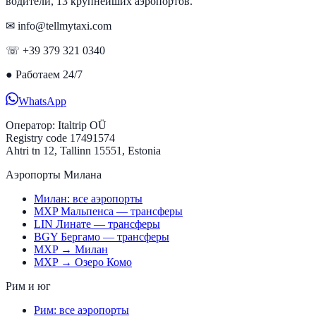
водители, 13 крупнейших аэропортов.
✉ info@tellmytaxi.com
☏ +39 379 321 0340
●
Работаем 24/7
WhatsApp
Оператор:
Italtrip OÜ
Registry code 17491574
Ahtri tn 12, Tallinn 15551, Estonia
Аэропорты Милана
Милан: все аэропорты
MXP Мальпенса — трансферы
LIN Линате — трансферы
BGY Бергамо — трансферы
MXP → Милан
MXP → Озеро Комо
Рим и юг
Рим: все аэропорты