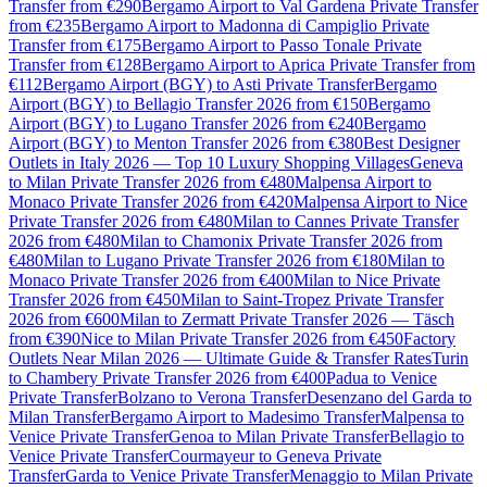
Transfer from €290
Bergamo Airport to Val Gardena Private Transfer
from €235
Bergamo Airport to Madonna di Campiglio Private
Transfer from €175
Bergamo Airport to Passo Tonale Private
Transfer from €128
Bergamo Airport to Aprica Private Transfer from
€112
Bergamo Airport (BGY) to Asti Private Transfer
Bergamo
Airport (BGY) to Bellagio Transfer 2026 from €150
Bergamo
Airport (BGY) to Lugano Transfer 2026 from €240
Bergamo
Airport (BGY) to Menton Transfer 2026 from €380
Best Designer
Outlets in Italy 2026 — Top 10 Luxury Shopping Villages
Geneva
to Milan Private Transfer 2026 from €480
Malpensa Airport to
Monaco Private Transfer 2026 from €420
Malpensa Airport to Nice
Private Transfer 2026 from €480
Milan to Cannes Private Transfer
2026 from €480
Milan to Chamonix Private Transfer 2026 from
€480
Milan to Lugano Private Transfer 2026 from €180
Milan to
Monaco Private Transfer 2026 from €400
Milan to Nice Private
Transfer 2026 from €450
Milan to Saint-Tropez Private Transfer
2026 from €600
Milan to Zermatt Private Transfer 2026 — Täsch
from €390
Nice to Milan Private Transfer 2026 from €450
Factory
Outlets Near Milan 2026 — Ultimate Guide & Transfer Rates
Turin
to Chambery Private Transfer 2026 from €400
Padua to Venice
Private Transfer
Bolzano to Verona Transfer
Desenzano del Garda to
Milan Transfer
Bergamo Airport to Madesimo Transfer
Malpensa to
Venice Private Transfer
Genoa to Milan Private Transfer
Bellagio to
Venice Private Transfer
Courmayeur to Geneva Private
Transfer
Garda to Venice Private Transfer
Menaggio to Milan Private