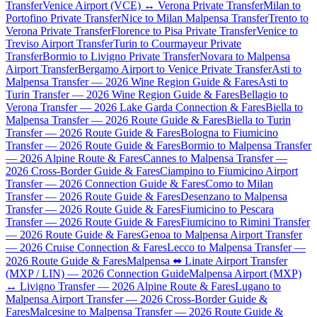
Transfer
Venice Airport (VCE) ↔ Verona Private Transfer
Milan to
Portofino Private Transfer
Nice to Milan Malpensa Transfer
Trento to
Verona Private Transfer
Florence to Pisa Private Transfer
Venice to
Treviso Airport Transfer
Turin to Courmayeur Private
Transfer
Bormio to Livigno Private Transfer
Novara to Malpensa
Airport Transfer
Bergamo Airport to Venice Private Transfer
Asti to
Malpensa Transfer — 2026 Wine Region Guide & Fares
Asti to
Turin Transfer — 2026 Wine Region Guide & Fares
Bellagio to
Verona Transfer — 2026 Lake Garda Connection & Fares
Biella to
Malpensa Transfer — 2026 Route Guide & Fares
Biella to Turin
Transfer — 2026 Route Guide & Fares
Bologna to Fiumicino
Transfer — 2026 Route Guide & Fares
Bormio to Malpensa Transfer
— 2026 Alpine Route & Fares
Cannes to Malpensa Transfer —
2026 Cross-Border Guide & Fares
Ciampino to Fiumicino Airport
Transfer — 2026 Connection Guide & Fares
Como to Milan
Transfer — 2026 Route Guide & Fares
Desenzano to Malpensa
Transfer — 2026 Route Guide & Fares
Fiumicino to Pescara
Transfer — 2026 Route Guide & Fares
Fiumicino to Rimini Transfer
— 2026 Route Guide & Fares
Genoa to Malpensa Airport Transfer
— 2026 Cruise Connection & Fares
Lecco to Malpensa Transfer —
2026 Route Guide & Fares
Malpensa ⬌ Linate Airport Transfer
(MXP / LIN) — 2026 Connection Guide
Malpensa Airport (MXP)
↔ Livigno Transfer — 2026 Alpine Route & Fares
Lugano to
Malpensa Airport Transfer — 2026 Cross-Border Guide &
Fares
Malcesine to Malpensa Transfer — 2026 Route Guide &