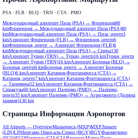
PSA · FLR · BLQ · TRN · CTA · PMO
Международный аэропорт Пиза (PSA) → Флоренция
80
km
Флоренция → Международный аэропорт Пиза (PSA)
80
km
Международный аэропорт Пиза (PSA) → Пиза, центр
3
km
Аэропорт Флоренция (FLR) → Флоренция, центр
6
km
Флоренция, центр → Аэропорт Флоренция (FLR)
6
km
Международный аэропорт Пиза (PSA) → Сиена
130
km
Аэропорт Турин (TRN) → Турин, центр
16 km
Турин, центр
→ Аэропорт Турин (TRN)
16 km
Аэропорт Болонья (BLQ) →
Болонья, центр
6 km
Болонья, центр → Аэропорт Болонья
(BLQ)
6 km
Аэропорт Катания-Фонтанаросса (CTA) →
Катания, центр
7 km
Аэропорт Катания-Фонтанаросса (CTA)
→ Таормина
52 km
Аэропорт Катания-Фонтанаросса (CTA) →
Сиракузы
60 km
Аэропорт Палермо (PMO) → Палермо,
центр
35 km
Аэропорт Палермо (PMO) → Агридженто (Долина
храмов)
130 km
Страницы Информации Аэропортов
All Airports — Overview
Мальпенса (MXP)
MXP
Линате
(LIN)
LIN
Бергамо Орио-аль-Серио (BGY)
BGY
Фьюмичино
(FCO)
FCO
Чампино (CIA)
CIA
Венеция Марко Поло