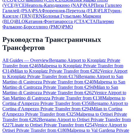
(VCE)
VCE
Неаполь-Каподикино (NAP)
NAP
Пиза Галилео
Галилей (PSA)
PSA
Флоренция-Перетола (FLR)
FLR
Турин-
Казелле (TRN)
TRN
Болонья Гульельмо Маркони
(BLQ)
BLQ
Катания-Фонтанаросса (CTA)
CTA
Палермо
Фальконе-Борселлино (PMO)
PMO
Руководства Трансграничных
Трансфертов
All Guides — Overview
Bergamo Airport to Kronplatz Private
Transfer from €246
Malpensa to Kronplatz Private Transfer from
€314
Milan to Kronplatz Private Transfer from €282
Venice Airport
to Kronplatz Private Transfer from €176
Bergamo Airport to San
Martino di Castrozza Private Transfer from €240
Malpensa to San
Martino di Castrozza Private Transfer from €294
Milan to San
Martino di Castrozza Private Transfer from €262
Venice Airport to
San Martino di Castrozza Private Transfer from €138
Malpensa to
Cortina d'Ampezzo Private Transfer from €356
Bergamo Airport to
Cortina d'Ampezzo Private Transfer from €294
Milan to Cortina
d'Ampezzo Private Transfer from €325
Malpensa to Ortisei Private
Transfer from €282
Bergamo Airport to Ortisei Private Transfer from
€227
Linate to Ortisei Private Transfer from €254
Venice Airport to
Ortisei Private Transfer from €180
Malpensa to Val Gardena Private