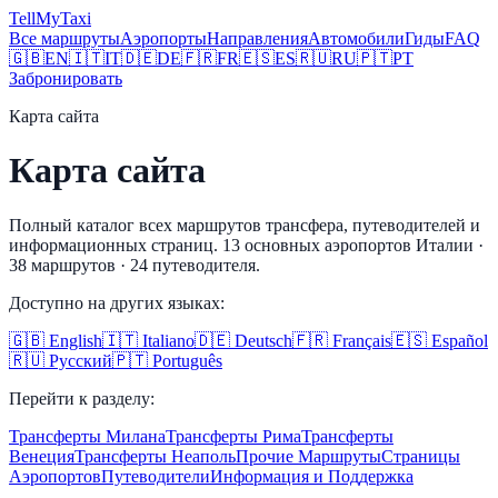
Tell
MyTaxi
Все маршруты
Аэропорты
Направления
Автомобили
Гиды
FAQ
🇬🇧
EN
🇮🇹
IT
🇩🇪
DE
🇫🇷
FR
🇪🇸
ES
🇷🇺
RU
🇵🇹
PT
Забронировать
Карта сайта
Карта сайта
Полный каталог всех маршрутов трансфера, путеводителей и
информационных страниц. 13 основных аэропортов Италии ·
38 маршрутов · 24 путеводителя.
Доступно на других языках:
🇬🇧 English
🇮🇹 Italiano
🇩🇪 Deutsch
🇫🇷 Français
🇪🇸 Español
🇷🇺 Русский
🇵🇹 Português
Перейти к разделу:
Трансферты Милана
Трансферты Рима
Трансферты
Венеция
Трансферты Неаполь
Прочие Маршруты
Страницы
Аэропортов
Путеводители
Информация и Поддержка