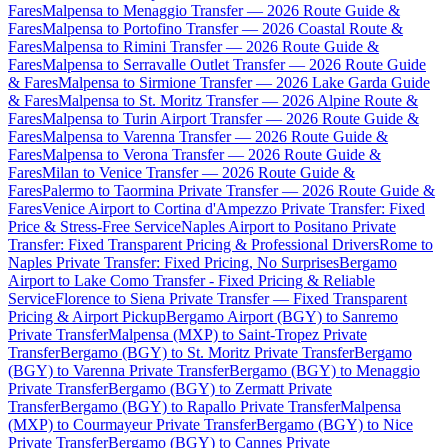
Fares
Malpensa to Menaggio Transfer — 2026 Route Guide &
Fares
Malpensa to Portofino Transfer — 2026 Coastal Route &
Fares
Malpensa to Rimini Transfer — 2026 Route Guide &
Fares
Malpensa to Serravalle Outlet Transfer — 2026 Route Guide
& Fares
Malpensa to Sirmione Transfer — 2026 Lake Garda Guide
& Fares
Malpensa to St. Moritz Transfer — 2026 Alpine Route &
Fares
Malpensa to Turin Airport Transfer — 2026 Route Guide &
Fares
Malpensa to Varenna Transfer — 2026 Route Guide &
Fares
Malpensa to Verona Transfer — 2026 Route Guide &
Fares
Milan to Venice Transfer — 2026 Route Guide &
Fares
Palermo to Taormina Private Transfer — 2026 Route Guide &
Fares
Venice Airport to Cortina d'Ampezzo Private Transfer: Fixed
Price & Stress-Free Service
Naples Airport to Positano Private
Transfer: Fixed Transparent Pricing & Professional Drivers
Rome to
Naples Private Transfer: Fixed Pricing, No Surprises
Bergamo
Airport to Lake Como Transfer - Fixed Pricing & Reliable
Service
Florence to Siena Private Transfer — Fixed Transparent
Pricing & Airport Pickup
Bergamo Airport (BGY) to Sanremo
Private Transfer
Malpensa (MXP) to Saint-Tropez Private
Transfer
Bergamo (BGY) to St. Moritz Private Transfer
Bergamo
(BGY) to Varenna Private Transfer
Bergamo (BGY) to Menaggio
Private Transfer
Bergamo (BGY) to Zermatt Private
Transfer
Bergamo (BGY) to Rapallo Private Transfer
Malpensa
(MXP) to Courmayeur Private Transfer
Bergamo (BGY) to Nice
Private Transfer
Bergamo (BGY) to Cannes Private