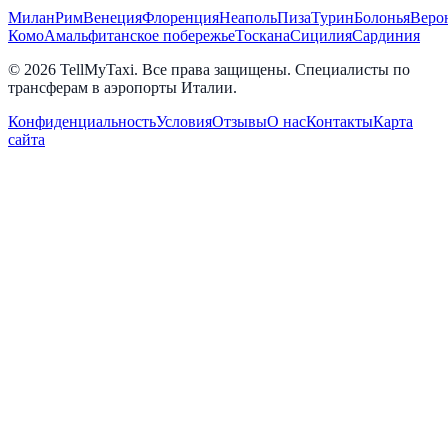
Милан
Рим
Венеция
Флоренция
Неаполь
Пиза
Турин
Болонья
Веро
Комо
Амальфитанское побережье
Тоскана
Сицилия
Сардиния
© 2026 TellMyTaxi.
Все права защищены. Специалисты по
трансферам в аэропорты Италии.
Конфиденциальность
Условия
Отзывы
О нас
Контакты
Карта
сайта