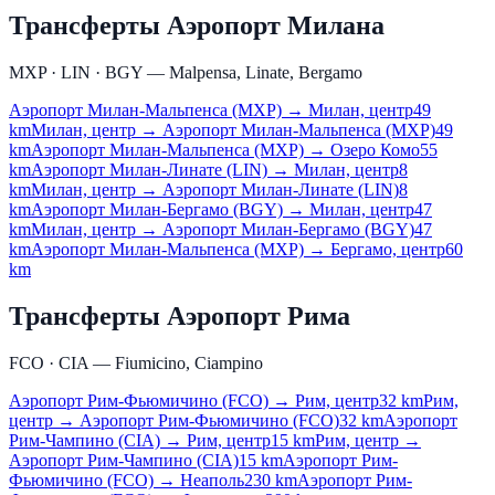
Трансферты Аэропорт Милана
MXP · LIN · BGY — Malpensa, Linate, Bergamo
Аэропорт Милан-Мальпенса (MXP) → Милан, центр
49
km
Милан, центр → Аэропорт Милан-Мальпенса (MXP)
49
km
Аэропорт Милан-Мальпенса (MXP) → Озеро Комо
55
km
Аэропорт Милан-Линате (LIN) → Милан, центр
8
km
Милан, центр → Аэропорт Милан-Линате (LIN)
8
km
Аэропорт Милан-Бергамо (BGY) → Милан, центр
47
km
Милан, центр → Аэропорт Милан-Бергамо (BGY)
47
km
Аэропорт Милан-Мальпенса (MXP) → Бергамо, центр
60
km
Трансферты Аэропорт Рима
FCO · CIA — Fiumicino, Ciampino
Аэропорт Рим-Фьюмичино (FCO) → Рим, центр
32 km
Рим,
центр → Аэропорт Рим-Фьюмичино (FCO)
32 km
Аэропорт
Рим-Чампино (CIA) → Рим, центр
15 km
Рим, центр →
Аэропорт Рим-Чампино (CIA)
15 km
Аэропорт Рим-
Фьюмичино (FCO) → Неаполь
230 km
Аэропорт Рим-