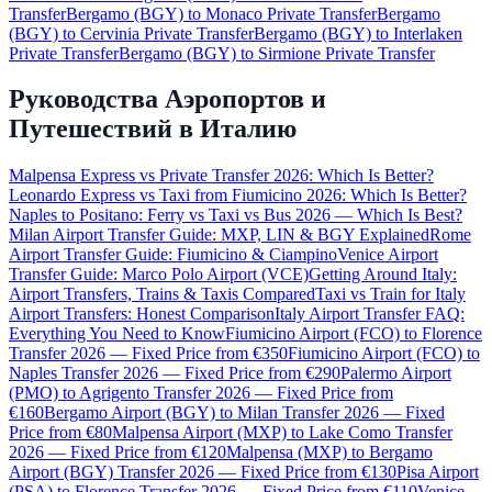
Transfer
Bergamo (BGY) to Monaco Private Transfer
Bergamo
(BGY) to Cervinia Private Transfer
Bergamo (BGY) to Interlaken
Private Transfer
Bergamo (BGY) to Sirmione Private Transfer
Руководства Аэропортов и
Путешествий в Италию
Malpensa Express vs Private Transfer 2026: Which Is Better?
Leonardo Express vs Taxi from Fiumicino 2026: Which Is Better?
Naples to Positano: Ferry vs Taxi vs Bus 2026 — Which Is Best?
Milan Airport Transfer Guide: MXP, LIN & BGY Explained
Rome
Airport Transfer Guide: Fiumicino & Ciampino
Venice Airport
Transfer Guide: Marco Polo Airport (VCE)
Getting Around Italy:
Airport Transfers, Trains & Taxis Compared
Taxi vs Train for Italy
Airport Transfers: Honest Comparison
Italy Airport Transfer FAQ:
Everything You Need to Know
Fiumicino Airport (FCO) to Florence
Transfer 2026 — Fixed Price from €350
Fiumicino Airport (FCO) to
Naples Transfer 2026 — Fixed Price from €290
Palermo Airport
(PMO) to Agrigento Transfer 2026 — Fixed Price from
€160
Bergamo Airport (BGY) to Milan Transfer 2026 — Fixed
Price from €80
Malpensa Airport (MXP) to Lake Como Transfer
2026 — Fixed Price from €120
Malpensa (MXP) to Bergamo
Airport (BGY) Transfer 2026 — Fixed Price from €130
Pisa Airport
(PSA) to Florence Transfer 2026 — Fixed Price from €110
Venice