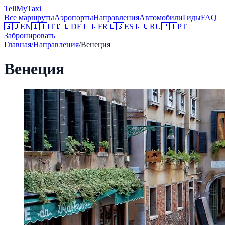
Tell
MyTaxi
Все маршруты
Аэропорты
Направления
Автомобили
Гиды
FAQ
🇬🇧
EN
🇮🇹
IT
🇩🇪
DE
🇫🇷
FR
🇪🇸
ES
🇷🇺
RU
🇵🇹
PT
Забронировать
Главная
/
Направления
/
Венеция
Венеция