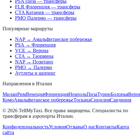
PSA Пиза — трансферы
FLR Флоренция — трансферы
CTA Катания — трансферы
PMO Палермо — трансферы
Популярные маршруты
NAP → Амальфитанское побережье
PSA → Флоренция
VCE → Верона
CTA → Таормина
NAP → Позитано
PMO → Палермо
Аутлеты и шопинг
Направления в Италии
Милан
Рим
Венеция
Флоренция
Неаполь
Пиза
Турин
Болонья
Веро
Комо
Амальфитанское побережье
Тоскана
Сицилия
Сардиния
© 2026 TellMyTaxi.
Все права защищены. Специалисты по
трансферам в аэропорты Италии.
Конфиденциальность
Условия
Отзывы
О нас
Контакты
Карта
сайта