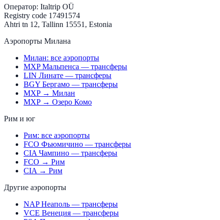
Оператор:
Italtrip OÜ
Registry code 17491574
Ahtri tn 12, Tallinn 15551, Estonia
Аэропорты Милана
Милан: все аэропорты
MXP Мальпенса — трансферы
LIN Линате — трансферы
BGY Бергамо — трансферы
MXP → Милан
MXP → Озеро Комо
Рим и юг
Рим: все аэропорты
FCO Фьюмичино — трансферы
CIA Чампино — трансферы
FCO → Рим
CIA → Рим
Другие аэропорты
NAP Неаполь — трансферы
VCE Венеция — трансферы