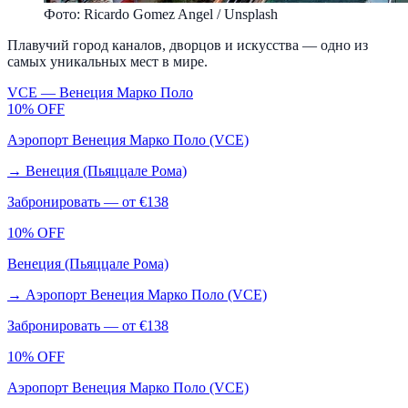
Фото: Ricardo Gomez Angel / Unsplash
Плавучий город каналов, дворцов и искусства — одно из
самых уникальных мест в мире.
VCE
—
Венеция Марко Поло
10% OFF
Аэропорт Венеция Марко Поло (VCE)
→
Венеция (Пьяццале Рома)
Забронировать — от €
138
10% OFF
Венеция (Пьяццале Рома)
→
Аэропорт Венеция Марко Поло (VCE)
Забронировать — от €
138
10% OFF
Аэропорт Венеция Марко Поло (VCE)