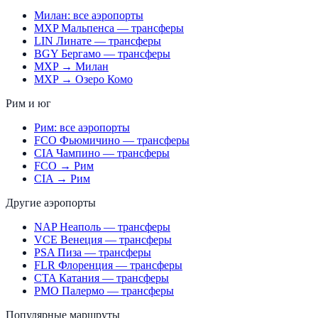
Милан: все аэропорты
MXP Мальпенса — трансферы
LIN Линате — трансферы
BGY Бергамо — трансферы
MXP → Милан
MXP → Озеро Комо
Рим и юг
Рим: все аэропорты
FCO Фьюмичино — трансферы
CIA Чампино — трансферы
FCO → Рим
CIA → Рим
Другие аэропорты
NAP Неаполь — трансферы
VCE Венеция — трансферы
PSA Пиза — трансферы
FLR Флоренция — трансферы
CTA Катания — трансферы
PMO Палермо — трансферы
Популярные маршруты