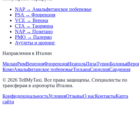
NAP → Амальфитанское побережье
PSA → Флоренция
VCE → Верона
CTA → Таормина
NAP → Позитано
PMO → Палермо
Аутлеты и шопинг
Направления в Италии
Милан
Рим
Венеция
Флоренция
Неаполь
Пиза
Турин
Болонья
Веро
Комо
Амальфитанское побережье
Тоскана
Сицилия
Сардиния
© 2026 TellMyTaxi.
Все права защищены. Специалисты по
трансферам в аэропорты Италии.
Конфиденциальность
Условия
Отзывы
О нас
Контакты
Карта
сайта