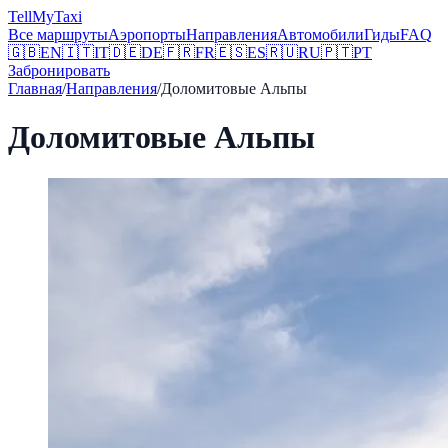
Tell
MyTaxi
Все маршруты
Аэропорты
Направления
Автомобили
Гиды
FAQ
🇬🇧
EN
🇮🇹
IT
🇩🇪
DE
🇫🇷
FR
🇪🇸
ES
🇷🇺
RU
🇵🇹
PT
Забронировать
Главная
/
Направления
/
Доломитовые Альпы
Доломитовые Альпы