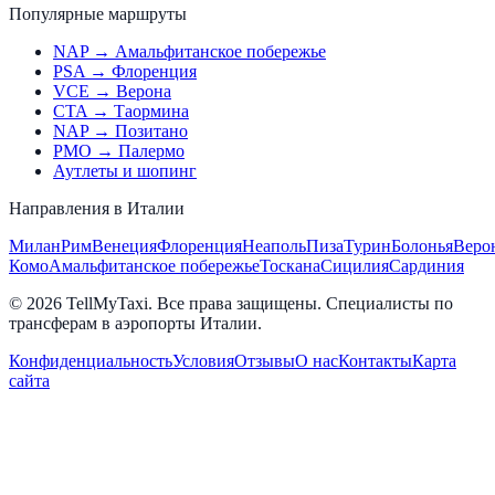
Популярные маршруты
NAP → Амальфитанское побережье
PSA → Флоренция
VCE → Верона
CTA → Таормина
NAP → Позитано
PMO → Палермо
Аутлеты и шопинг
Направления в Италии
Милан
Рим
Венеция
Флоренция
Неаполь
Пиза
Турин
Болонья
Веро
Комо
Амальфитанское побережье
Тоскана
Сицилия
Сардиния
© 2026 TellMyTaxi.
Все права защищены. Специалисты по
трансферам в аэропорты Италии.
Конфиденциальность
Условия
Отзывы
О нас
Контакты
Карта
сайта