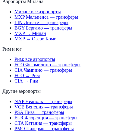
Аэропорты Милана
Милан: все аэропорты
MXP Мальпенса — трансферы
LIN Линате — трансферы
BGY Бергамо — трансферы
MXP → Милан
MXP → Озеро Комо
Рим и юг
Рим: все аэропорты
FCO Фьюмичино — трансферы
CIA Чампино — трансферы
FCO → Рим
CIA → Рим
Другие аэропорты
NAP Неаполь — трансферы
VCE Венеция — трансферы
PSA Пиза — трансферы
FLR Флоренция — трансферы
CTA Катания — трансферы
PMO Палермо — трансферы