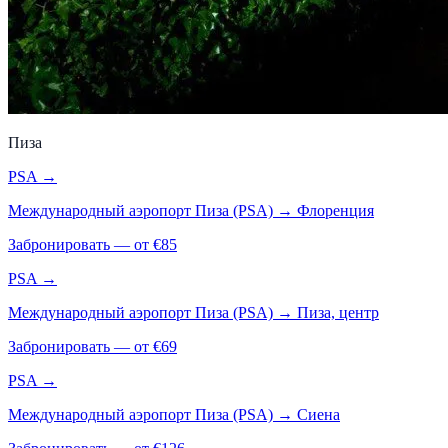
Пиза
PSA
→
Международный аэропорт Пиза (PSA)
→
Флоренция
Забронировать — от €
85
PSA
→
Международный аэропорт Пиза (PSA)
→
Пиза, центр
Забронировать — от €
69
PSA
→
Международный аэропорт Пиза (PSA)
→
Сиена