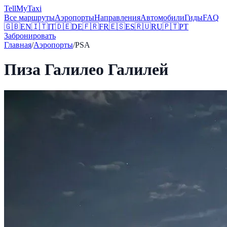
Tell
MyTaxi
Все маршруты
Аэропорты
Направления
Автомобили
Гиды
FAQ
🇬🇧
EN
🇮🇹
IT
🇩🇪
DE
🇫🇷
FR
🇪🇸
ES
🇷🇺
RU
🇵🇹
PT
Забронировать
Главная
/
Аэропорты
/
PSA
Пиза Галилео Галилей