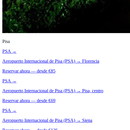
Pisa
PSA
→
Aeropuerto Internacional de Pisa (PSA)
→
Florencia
Reservar ahora — desde €
85
PSA
→
Aeropuerto Internacional de Pisa (PSA)
→
Pisa, centro
Reservar ahora — desde €
69
PSA
→
Aeropuerto Internacional de Pisa (PSA)
→
Siena