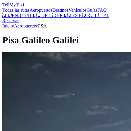
Tell
MyTaxi
Todas las rutas
Aeropuertos
Destinos
Vehículos
Guías
FAQ
🇬🇧
EN
🇮🇹
IT
🇩🇪
DE
🇫🇷
FR
🇪🇸
ES
🇷🇺
RU
🇵🇹
PT
Reservar
Inicio
/
Aeropuertos
/
PSA
Pisa Galileo Galilei