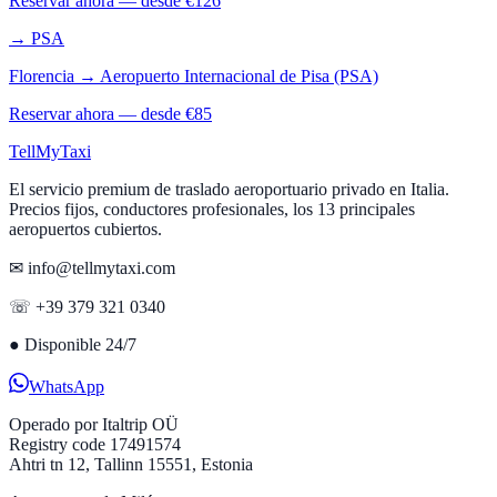
Reservar ahora — desde €
126
→
PSA
Florencia
→
Aeropuerto Internacional de Pisa (PSA)
Reservar ahora — desde €
85
Tell
MyTaxi
El servicio premium de traslado aeroportuario privado en Italia.
Precios fijos, conductores profesionales, los 13 principales
aeropuertos cubiertos.
✉ info@tellmytaxi.com
☏ +39 379 321 0340
●
Disponible 24/7
WhatsApp
Operado por
Italtrip OÜ
Registry code 17491574
Ahtri tn 12, Tallinn 15551, Estonia