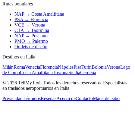
Rutas populares
NAP → Costa Amalfitana
PSA → Florencia
VCE → Verona
CTA → Taormina
NAP → Positano
PMO → Palermo
Outlets de diseño
Destinos en Italia
Milán
Roma
Venecia
Florencia
Nápoles
Pisa
Turín
Bolonia
Verona
Lago
de Como
Costa Amalfitana
Toscana
Sicilia
Cerdeña
© 2026 TellMyTaxi.
Todos los derechos reservados. Especialistas
en traslados aeroportuarios en Italia.
Privacidad
Términos
Reseñas
Acerca de
Contacto
Mapa del sitio