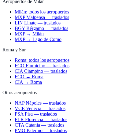
Aeropuertos de Milán
Milán: todos los aeropuertos
MXP Malpensa — traslados
LIN Linate — traslados
BGY Bérgamo — traslados
MXP → Milán
MXP → Lago de Como
Roma y Sur
Roma: todos los aeropuertos
FCO Fiumicino — traslados
CIA Ciampino — traslados
FCO → Roma
CIA → Roma
Otros aeropuertos
NAP Nápoles — traslados
VCE Venecia — traslados
PSA Pisa — traslados
FLR Florencia — traslados
CTA Catania — traslados
PMO Palermo — traslados