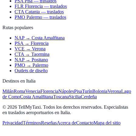
PSA Pisa — traslados
FLR Florencia — traslados
CTA Catania — traslados
PMO Palermo — traslados
Rutas populares
NAP → Costa Amalfitana
PSA → Florencia
VCE → Verona
CTA → Taormina
NAP → Positano
PMO → Palermo
Outlets de diseño
Destinos en Italia
Milán
Roma
Venecia
Florencia
Nápoles
Pisa
Turín
Bolonia
Verona
Lago
de Como
Costa Amalfitana
Toscana
Sicilia
Cerdeña
© 2026 TellMyTaxi.
Todos los derechos reservados. Especialistas
en traslados aeroportuarios en Italia.
Privacidad
Términos
Reseñas
Acerca de
Contacto
Mapa del sitio