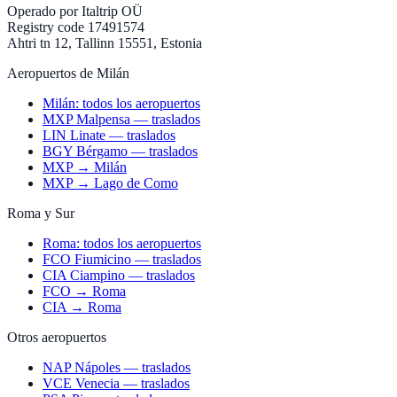
Operado por
Italtrip OÜ
Registry code 17491574
Ahtri tn 12, Tallinn 15551, Estonia
Aeropuertos de Milán
Milán: todos los aeropuertos
MXP Malpensa — traslados
LIN Linate — traslados
BGY Bérgamo — traslados
MXP → Milán
MXP → Lago de Como
Roma y Sur
Roma: todos los aeropuertos
FCO Fiumicino — traslados
CIA Ciampino — traslados
FCO → Roma
CIA → Roma
Otros aeropuertos
NAP Nápoles — traslados
VCE Venecia — traslados