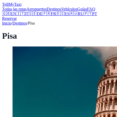
Tell
MyTaxi
Todas las rutas
Aeropuertos
Destinos
Vehículos
Guías
FAQ
🇬🇧
EN
🇮🇹
IT
🇩🇪
DE
🇫🇷
FR
🇪🇸
ES
🇷🇺
RU
🇵🇹
PT
Reservar
Inicio
/
Destinos
/
Pisa
Pisa