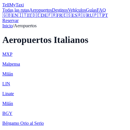
Tell
MyTaxi
Todas las rutas
Aeropuertos
Destinos
Vehículos
Guías
FAQ
🇬🇧
EN
🇮🇹
IT
🇩🇪
DE
🇫🇷
FR
🇪🇸
ES
🇷🇺
RU
🇵🇹
PT
Reservar
Inicio
/
Aeropuertos
Aeropuertos Italianos
MXP
Malpensa
Milán
LIN
Linate
Milán
BGY
Bérgamo Orio al Serio