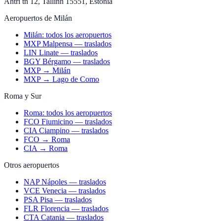
Ahtri tn 12, Tallinn 15551, Estonia
Aeropuertos de Milán
Milán: todos los aeropuertos
MXP Malpensa — traslados
LIN Linate — traslados
BGY Bérgamo — traslados
MXP → Milán
MXP → Lago de Como
Roma y Sur
Roma: todos los aeropuertos
FCO Fiumicino — traslados
CIA Ciampino — traslados
FCO → Roma
CIA → Roma
Otros aeropuertos
NAP Nápoles — traslados
VCE Venecia — traslados
PSA Pisa — traslados
FLR Florencia — traslados
CTA Catania — traslados