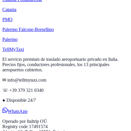
Catania
PMO
Palermo Falcone-Borsellino
Palermo
Tell
MyTaxi
El servicio premium de traslado aeroportuario privado en Italia.
Precios fijos, conductores profesionales, los 13 principales
aeropuertos cubiertos.
✉ info@tellmytaxi.com
☏ +39 379 321 0340
●
Disponible 24/7
WhatsApp
Operado por
Italtrip OÜ
Registry code 17491574