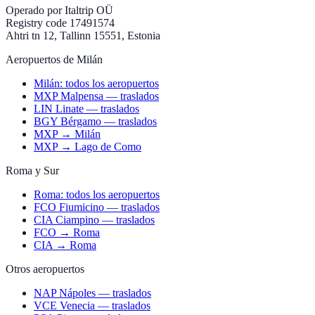
Operado por
Italtrip OÜ
Registry code 17491574
Ahtri tn 12, Tallinn 15551, Estonia
Aeropuertos de Milán
Milán: todos los aeropuertos
MXP Malpensa — traslados
LIN Linate — traslados
BGY Bérgamo — traslados
MXP → Milán
MXP → Lago de Como
Roma y Sur
Roma: todos los aeropuertos
FCO Fiumicino — traslados
CIA Ciampino — traslados
FCO → Roma
CIA → Roma
Otros aeropuertos
NAP Nápoles — traslados
VCE Venecia — traslados