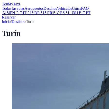
Tell
MyTaxi
Todas las rutas
Aeropuertos
Destinos
Vehículos
Guías
FAQ
🇬🇧
EN
🇮🇹
IT
🇩🇪
DE
🇫🇷
FR
🇪🇸
ES
🇷🇺
RU
🇵🇹
PT
Reservar
Inicio
/
Destinos
/
Turín
Turín