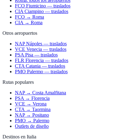
Roma: todos los aeropuertos
FCO Fiumicino — traslados
CIA Ciampino — traslados
FCO → Roma
CIA → Roma
Otros aeropuertos
NAP Nápoles — traslados
VCE Venecia — traslados
PSA Pisa — traslados
FLR Florencia — traslados
CTA Catania — traslados
PMO Palermo — traslados
Rutas populares
NAP → Costa Amalfitana
PSA → Florencia
VCE → Verona
CTA → Taormina
NAP → Positano
PMO → Palermo
Outlets de diseño
Destinos en Italia