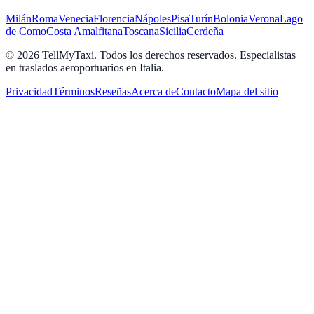
Milán
Roma
Venecia
Florencia
Nápoles
Pisa
Turín
Bolonia
Verona
Lago
de Como
Costa Amalfitana
Toscana
Sicilia
Cerdeña
© 2026 TellMyTaxi.
Todos los derechos reservados. Especialistas
en traslados aeroportuarios en Italia.
Privacidad
Términos
Reseñas
Acerca de
Contacto
Mapa del sitio