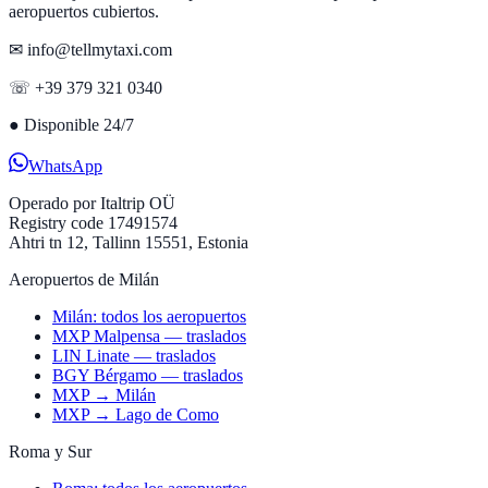
aeropuertos cubiertos.
✉ info@tellmytaxi.com
☏ +39 379 321 0340
●
Disponible 24/7
WhatsApp
Operado por
Italtrip OÜ
Registry code 17491574
Ahtri tn 12, Tallinn 15551, Estonia
Aeropuertos de Milán
Milán: todos los aeropuertos
MXP Malpensa — traslados
LIN Linate — traslados
BGY Bérgamo — traslados
MXP → Milán
MXP → Lago de Como
Roma y Sur