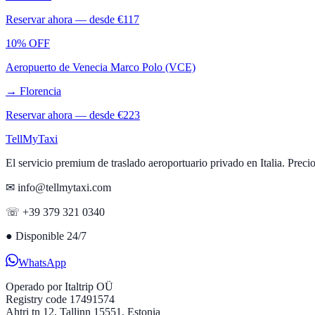
Reservar ahora — desde €
117
10% OFF
Aeropuerto de Venecia Marco Polo (VCE)
→
Florencia
Reservar ahora — desde €
223
Tell
MyTaxi
El servicio premium de traslado aeroportuario privado en Italia. Precio
✉ info@tellmytaxi.com
☏ +39 379 321 0340
●
Disponible 24/7
WhatsApp
Operado por
Italtrip OÜ
Registry code 17491574
Ahtri tn 12, Tallinn 15551, Estonia