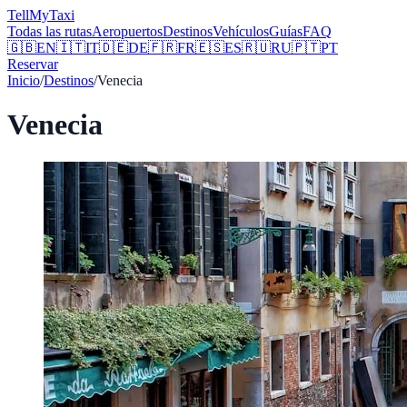
Tell
MyTaxi
Todas las rutas
Aeropuertos
Destinos
Vehículos
Guías
FAQ
🇬🇧
EN
🇮🇹
IT
🇩🇪
DE
🇫🇷
FR
🇪🇸
ES
🇷🇺
RU
🇵🇹
PT
Reservar
Inicio
/
Destinos
/
Venecia
Venecia