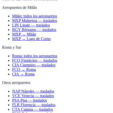
Aeropuertos de Milán
Milán: todos los aeropuertos
MXP Malpensa — traslados
LIN Linate — traslados
BGY Bérgamo — traslados
MXP → Milán
MXP → Lago de Como
Roma y Sur
Roma: todos los aeropuertos
FCO Fiumicino — traslados
CIA Ciampino — traslados
FCO → Roma
CIA → Roma
Otros aeropuertos
NAP Nápoles — traslados
VCE Venecia — traslados
PSA Pisa — traslados
FLR Florencia — traslados
CTA Catania — traslados