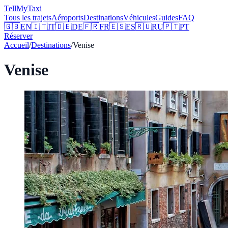
Tell
MyTaxi
Tous les trajets
Aéroports
Destinations
Véhicules
Guides
FAQ
🇬🇧
EN
🇮🇹
IT
🇩🇪
DE
🇫🇷
FR
🇪🇸
ES
🇷🇺
RU
🇵🇹
PT
Réserver
Accueil
/
Destinations
/
Venise
Venise