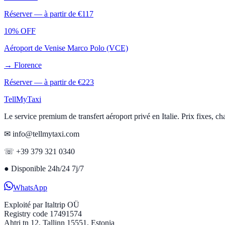
Réserver — à partir de €
117
10% OFF
Aéroport de Venise Marco Polo (VCE)
→
Florence
Réserver — à partir de €
223
Tell
MyTaxi
Le service premium de transfert aéroport privé en Italie. Prix fixes, c
✉ info@tellmytaxi.com
☏ +39 379 321 0340
●
Disponible 24h/24 7j/7
WhatsApp
Exploité par
Italtrip OÜ
Registry code 17491574
Ahtri tn 12, Tallinn 15551, Estonia