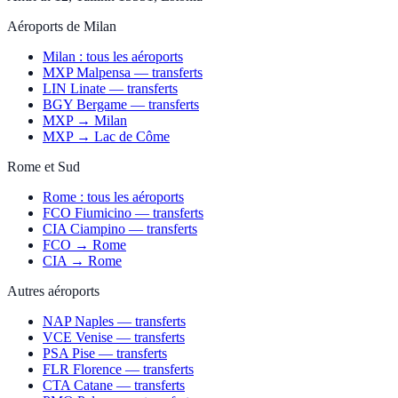
Aéroports de Milan
Milan : tous les aéroports
MXP Malpensa — transferts
LIN Linate — transferts
BGY Bergame — transferts
MXP → Milan
MXP → Lac de Côme
Rome et Sud
Rome : tous les aéroports
FCO Fiumicino — transferts
CIA Ciampino — transferts
FCO → Rome
CIA → Rome
Autres aéroports
NAP Naples — transferts
VCE Venise — transferts
PSA Pise — transferts
FLR Florence — transferts
CTA Catane — transferts