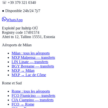
☏ +39 379 321 0340
●
Disponible 24h/24 7j/7
WhatsApp
Exploité par
Italtrip OÜ
Registry code 17491574
Ahtri tn 12, Tallinn 15551, Estonia
Aéroports de Milan
Milan : tous les aéroports
MXP Malpensa — transferts
LIN Linate — transferts
BGY Bergame — transferts
MXP → Milan
MXP → Lac de Côme
Rome et Sud
Rome : tous les aéroports
FCO Fiumicino — transferts
CIA Ciampino — transferts
FCO → Rome