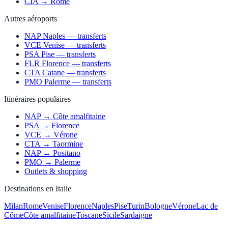
CIA → Rome
Autres aéroports
NAP Naples — transferts
VCE Venise — transferts
PSA Pise — transferts
FLR Florence — transferts
CTA Catane — transferts
PMO Palerme — transferts
Itinéraires populaires
NAP → Côte amalfitaine
PSA → Florence
VCE → Vérone
CTA → Taormine
NAP → Positano
PMO → Palerme
Outlets & shopping
Destinations en Italie
Milan
Rome
Venise
Florence
Naples
Pise
Turin
Bologne
Vérone
Lac de
Côme
Côte amalfitaine
Toscane
Sicile
Sardaigne