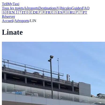
Tell
MyTaxi
Tous les trajets
Aéroports
Destinations
Véhicules
Guides
FAQ
🇬🇧
EN
🇮🇹
IT
🇩🇪
DE
🇫🇷
FR
🇪🇸
ES
🇷🇺
RU
🇵🇹
PT
Réserver
Accueil
/
Aéroports
/
LIN
Linate