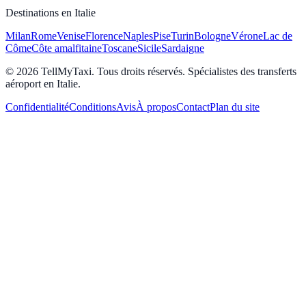
Destinations en Italie
Milan
Rome
Venise
Florence
Naples
Pise
Turin
Bologne
Vérone
Lac de
Côme
Côte amalfitaine
Toscane
Sicile
Sardaigne
© 2026 TellMyTaxi.
Tous droits réservés. Spécialistes des transferts
aéroport en Italie.
Confidentialité
Conditions
Avis
À propos
Contact
Plan du site