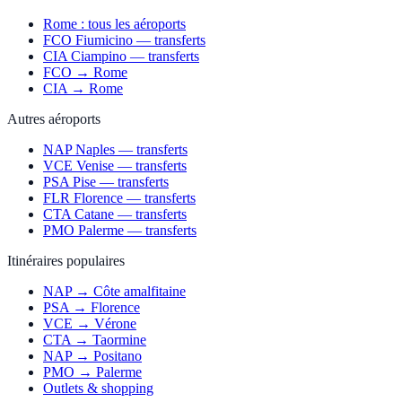
Rome : tous les aéroports
FCO Fiumicino — transferts
CIA Ciampino — transferts
FCO → Rome
CIA → Rome
Autres aéroports
NAP Naples — transferts
VCE Venise — transferts
PSA Pise — transferts
FLR Florence — transferts
CTA Catane — transferts
PMO Palerme — transferts
Itinéraires populaires
NAP → Côte amalfitaine
PSA → Florence
VCE → Vérone
CTA → Taormine
NAP → Positano
PMO → Palerme
Outlets & shopping