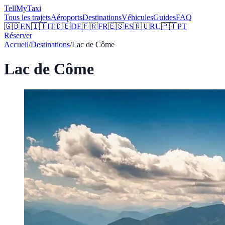
Tell
MyTaxi
Tous les trajets
Aéroports
Destinations
Véhicules
Guides
FAQ
🇬🇧
EN
🇮🇹
IT
🇩🇪
DE
🇫🇷
FR
🇪🇸
ES
🇷🇺
RU
🇵🇹
PT
Réserver
Accueil
/
Destinations
/
Lac de Côme
Lac de Côme