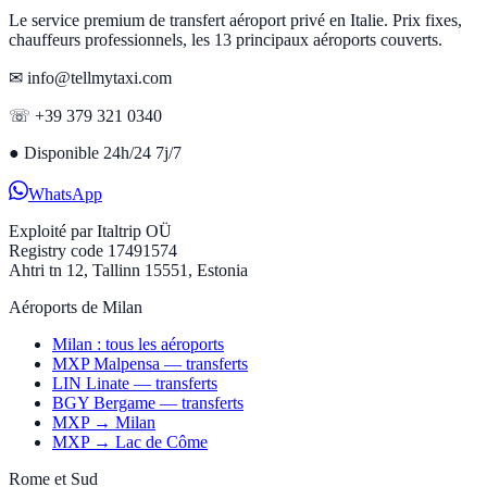
Le service premium de transfert aéroport privé en Italie. Prix fixes,
chauffeurs professionnels, les 13 principaux aéroports couverts.
✉ info@tellmytaxi.com
☏ +39 379 321 0340
●
Disponible 24h/24 7j/7
WhatsApp
Exploité par
Italtrip OÜ
Registry code 17491574
Ahtri tn 12, Tallinn 15551, Estonia
Aéroports de Milan
Milan : tous les aéroports
MXP Malpensa — transferts
LIN Linate — transferts
BGY Bergame — transferts
MXP → Milan
MXP → Lac de Côme
Rome et Sud