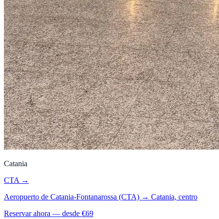
Catania
CTA
→
Aeropuerto de Catania-Fontanarossa (CTA)
→
Catania, centro
Reservar ahora — desde €
69