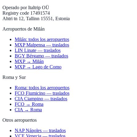
Operado por
Italtrip OÜ
Registry code 17491574
Ahtri tn 12, Tallinn 15551, Estonia
Aeropuertos de Milán
Milán: todos los aeropuertos
MXP Malpensa — traslados
LIN Linate — traslados
BGY Bérgamo — traslados
MXP → Milán
MXP → Lago de Como
Roma y Sur
Roma: todos los aeropuertos
FCO Fiumicino — traslados
CIA Ciampino — traslados
FCO → Roma
CIA → Roma
Otros aeropuertos
NAP Nápoles — traslados
VCE Venecia — traslados