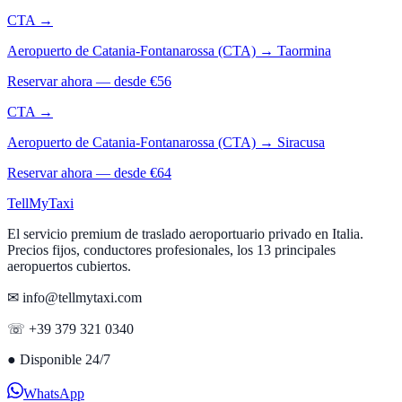
CTA
→
Aeropuerto de Catania-Fontanarossa (CTA)
→
Taormina
Reservar ahora — desde €
56
CTA
→
Aeropuerto de Catania-Fontanarossa (CTA)
→
Siracusa
Reservar ahora — desde €
64
Tell
MyTaxi
El servicio premium de traslado aeroportuario privado en Italia.
Precios fijos, conductores profesionales, los 13 principales
aeropuertos cubiertos.
✉ info@tellmytaxi.com
☏ +39 379 321 0340
●
Disponible 24/7
WhatsApp