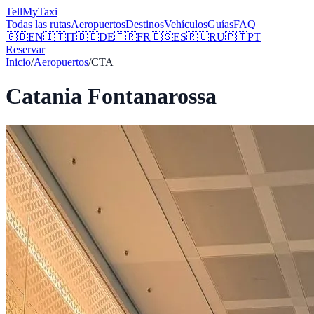
Tell
MyTaxi
Todas las rutas
Aeropuertos
Destinos
Vehículos
Guías
FAQ
🇬🇧
EN
🇮🇹
IT
🇩🇪
DE
🇫🇷
FR
🇪🇸
ES
🇷🇺
RU
🇵🇹
PT
Reservar
Inicio
/
Aeropuertos
/
CTA
Catania Fontanarossa