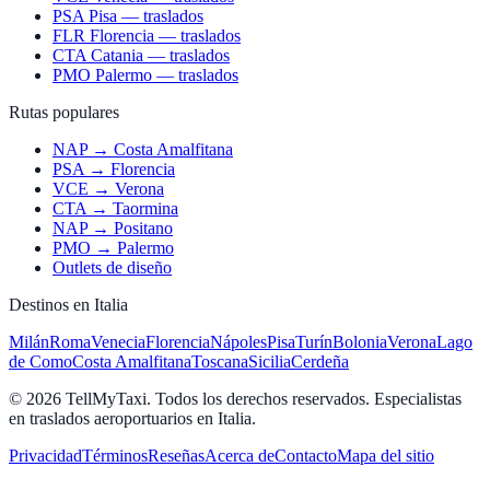
PSA Pisa — traslados
FLR Florencia — traslados
CTA Catania — traslados
PMO Palermo — traslados
Rutas populares
NAP → Costa Amalfitana
PSA → Florencia
VCE → Verona
CTA → Taormina
NAP → Positano
PMO → Palermo
Outlets de diseño
Destinos en Italia
Milán
Roma
Venecia
Florencia
Nápoles
Pisa
Turín
Bolonia
Verona
Lago
de Como
Costa Amalfitana
Toscana
Sicilia
Cerdeña
© 2026 TellMyTaxi.
Todos los derechos reservados. Especialistas
en traslados aeroportuarios en Italia.
Privacidad
Términos
Reseñas
Acerca de
Contacto
Mapa del sitio