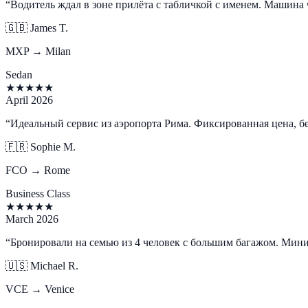
“
Водитель ждал в зоне прилёта с табличкой с именем. Машина 
🇬🇧
James T.
MXP → Milan
Sedan
★
★
★
★
★
April 2026
“
Идеальный сервис из аэропорта Рима. Фиксированная цена, б
🇫🇷
Sophie M.
FCO → Rome
Business Class
★
★
★
★
★
March 2026
“
Бронировали на семью из 4 человек с большим багажом. Мин
🇺🇸
Michael R.
VCE → Venice