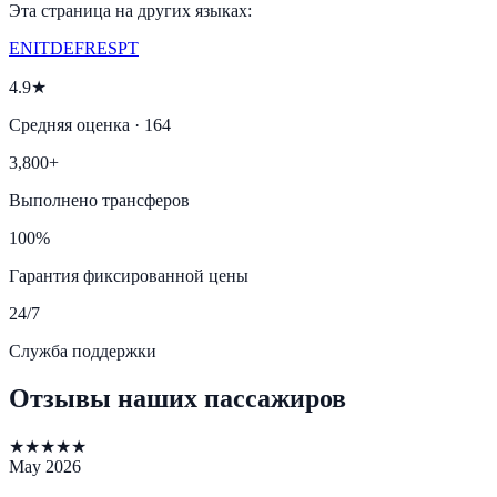
Эта страница на других языках:
EN
IT
DE
FR
ES
PT
4.9★
Средняя оценка · 164
3,800+
Выполнено трансферов
100%
Гарантия фиксированной цены
24/7
Служба поддержки
Отзывы наших пассажиров
★
★
★
★
★
May 2026