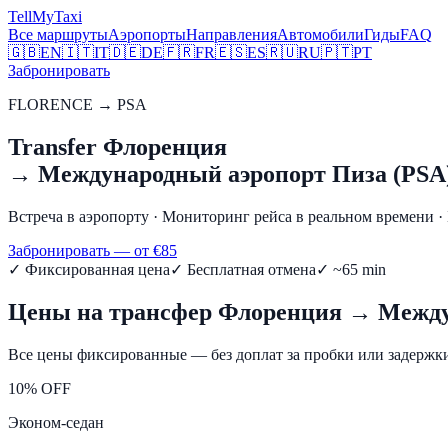
Tell
MyTaxi
Все маршруты
Аэропорты
Направления
Автомобили
Гиды
FAQ
🇬🇧
EN
🇮🇹
IT
🇩🇪
DE
🇫🇷
FR
🇪🇸
ES
🇷🇺
RU
🇵🇹
PT
Забронировать
FLORENCE
→
PSA
Transfer
Флоренция
→
Международный аэропорт Пиза (PSA
Встреча в аэропорту
·
Мониторинг рейса в реальном времени
·
Забронировать — от €
85
✓
Фиксированная цена
✓
Бесплатная отмена
✓ ~
65
min
Цены на трансфер
Флоренция
→
Между
Все цены фиксированные — без доплат за пробки или задержки
10% OFF
Эконом-седан