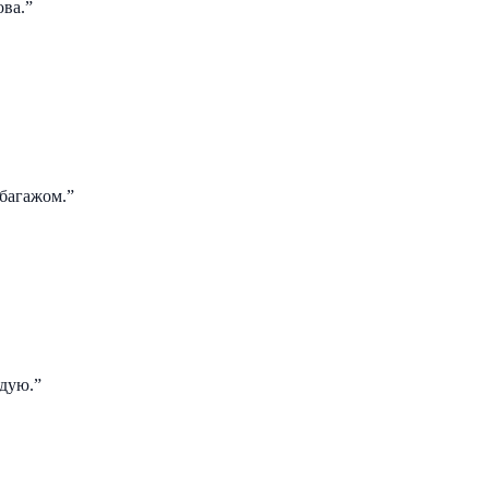
ова.
”
 багажом.
”
ндую.
”