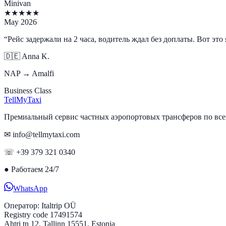
Minivan
★
★
★
★
★
May 2026
“
Рейс задержали на 2 часа, водитель ждал без доплаты. Вот эт
🇩🇪
Anna K.
NAP → Amalfi
Business Class
Tell
MyTaxi
Премиальный сервис частных аэропортовых трансферов по вс
✉ info@tellmytaxi.com
☏ +39 379 321 0340
●
Работаем 24/7
WhatsApp
Оператор:
Italtrip OÜ
Registry code 17491574
Ahtri tn 12, Tallinn 15551, Estonia