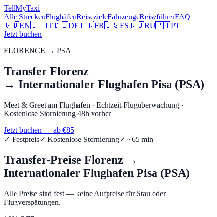
Tell
MyTaxi
Alle Strecken
Flughäfen
Reiseziele
Fahrzeuge
Reiseführer
FAQ
🇬🇧
EN
🇮🇹
IT
🇩🇪
DE
🇫🇷
FR
🇪🇸
ES
🇷🇺
RU
🇵🇹
PT
Jetzt buchen
FLORENCE
→
PSA
Transfer
Florenz
→
Internationaler Flughafen Pisa (PSA)
Meet & Greet am Flughafen
·
Echtzeit-Flugüberwachung
·
Kostenlose Stornierung 48h vorher
Jetzt buchen — ab €
85
✓
Festpreis
✓
Kostenlose Stornierung
✓ ~
65
min
Transfer-Preise
Florenz
→
Internationaler Flughafen Pisa (PSA)
Alle Preise sind fest — keine Aufpreise für Stau oder
Flugverspätungen.