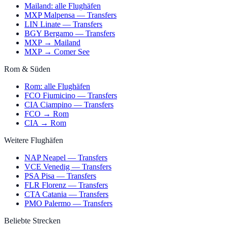
Mailand: alle Flughäfen
MXP Malpensa — Transfers
LIN Linate — Transfers
BGY Bergamo — Transfers
MXP → Mailand
MXP → Comer See
Rom & Süden
Rom: alle Flughäfen
FCO Fiumicino — Transfers
CIA Ciampino — Transfers
FCO → Rom
CIA → Rom
Weitere Flughäfen
NAP Neapel — Transfers
VCE Venedig — Transfers
PSA Pisa — Transfers
FLR Florenz — Transfers
CTA Catania — Transfers
PMO Palermo — Transfers
Beliebte Strecken