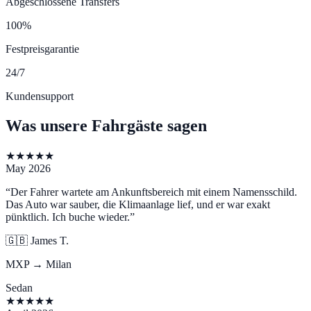
Abgeschlossene Transfers
100%
Festpreisgarantie
24/7
Kundensupport
Was unsere Fahrgäste sagen
★
★
★
★
★
May 2026
“
Der Fahrer wartete am Ankunftsbereich mit einem Namensschild.
Das Auto war sauber, die Klimaanlage lief, und er war exakt
pünktlich. Ich buche wieder.
”
🇬🇧
James T.
MXP → Milan
Sedan
★
★
★
★
★