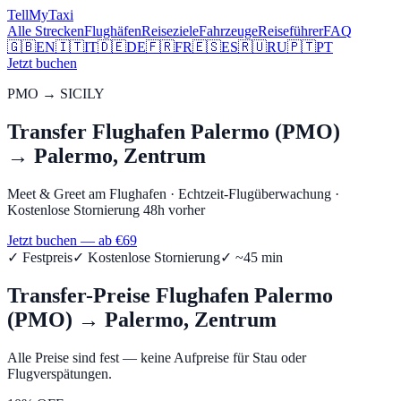
Tell
MyTaxi
Alle Strecken
Flughäfen
Reiseziele
Fahrzeuge
Reiseführer
FAQ
🇬🇧
EN
🇮🇹
IT
🇩🇪
DE
🇫🇷
FR
🇪🇸
ES
🇷🇺
RU
🇵🇹
PT
Jetzt buchen
PMO
→
SICILY
Transfer
Flughafen Palermo (PMO)
→
Palermo, Zentrum
Meet & Greet am Flughafen
·
Echtzeit-Flugüberwachung
·
Kostenlose Stornierung 48h vorher
Jetzt buchen — ab €
69
✓
Festpreis
✓
Kostenlose Stornierung
✓ ~
45
min
Transfer-Preise
Flughafen Palermo
(PMO)
→
Palermo, Zentrum
Alle Preise sind fest — keine Aufpreise für Stau oder
Flugverspätungen.