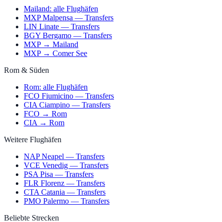
Mailand: alle Flughäfen
MXP Malpensa — Transfers
LIN Linate — Transfers
BGY Bergamo — Transfers
MXP → Mailand
MXP → Comer See
Rom & Süden
Rom: alle Flughäfen
FCO Fiumicino — Transfers
CIA Ciampino — Transfers
FCO → Rom
CIA → Rom
Weitere Flughäfen
NAP Neapel — Transfers
VCE Venedig — Transfers
PSA Pisa — Transfers
FLR Florenz — Transfers
CTA Catania — Transfers
PMO Palermo — Transfers
Beliebte Strecken