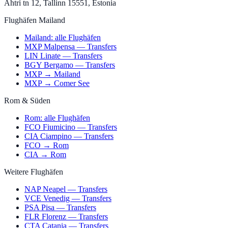
Ahtri tn 12, Tallinn 15551, Estonia
Flughäfen Mailand
Mailand: alle Flughäfen
MXP Malpensa — Transfers
LIN Linate — Transfers
BGY Bergamo — Transfers
MXP → Mailand
MXP → Comer See
Rom & Süden
Rom: alle Flughäfen
FCO Fiumicino — Transfers
CIA Ciampino — Transfers
FCO → Rom
CIA → Rom
Weitere Flughäfen
NAP Neapel — Transfers
VCE Venedig — Transfers
PSA Pisa — Transfers
FLR Florenz — Transfers
CTA Catania — Transfers