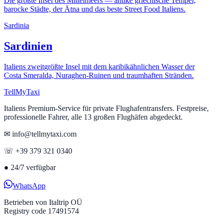
Die größte Insel des Mittelmeers — antike griechische Tempel,
barocke Städte, der Ätna und das beste Street Food Italiens.
Sardinia
Sardinien
Italiens zweitgrößte Insel mit dem karibikähnlichen Wasser der
Costa Smeralda, Nuraghen-Ruinen und traumhaften Stränden.
Tell
MyTaxi
Italiens Premium-Service für private Flughafentransfers. Festpreise,
professionelle Fahrer, alle 13 großen Flughäfen abgedeckt.
✉ info@tellmytaxi.com
☏ +39 379 321 0340
●
24/7 verfügbar
WhatsApp
Betrieben von
Italtrip OÜ
Registry code 17491574