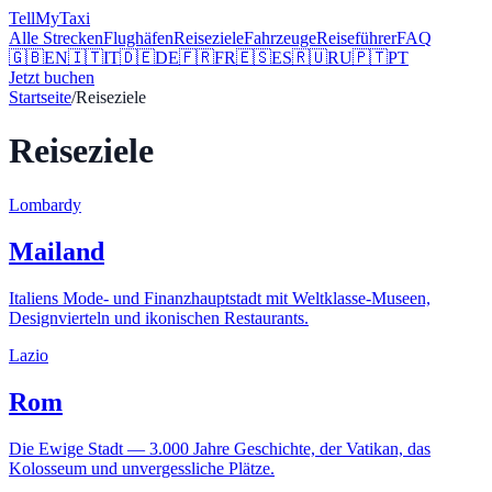
Tell
MyTaxi
Alle Strecken
Flughäfen
Reiseziele
Fahrzeuge
Reiseführer
FAQ
🇬🇧
EN
🇮🇹
IT
🇩🇪
DE
🇫🇷
FR
🇪🇸
ES
🇷🇺
RU
🇵🇹
PT
Jetzt buchen
Startseite
/
Reiseziele
Reiseziele
Lombardy
Mailand
Italiens Mode- und Finanzhauptstadt mit Weltklasse-Museen,
Designvierteln und ikonischen Restaurants.
Lazio
Rom
Die Ewige Stadt — 3.000 Jahre Geschichte, der Vatikan, das
Kolosseum und unvergessliche Plätze.