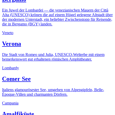
Ein Juwel der Lombardei — die venezianischen Mauern der Città
Alta (UNESCO) krönen die auf einem Hügel gelegene Altstadt über
der modernen Unterstadt, ein beliebter Zwischenstopp für Reisende,
die in Bergamo (BGY) landen.
Veneto
Verona
Die Stadt von Romeo und Julia, UNESCO-Welterbe mit einem
bemerkenswert gut erhaltenen römischen Amphitheater.
Lombardy
Comer See
Italiens glamourösester See, umgeben von Alpengipfeln, Belle-
Époque-Villen und charmanten Dörfern.
Campania
Amalfiküste