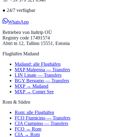
●
24/7 verfügbar
WhatsApp
Betrieben von
Italtrip OÜ
Registry code 17491574
Ahtri tn 12, Tallinn 15551, Estonia
Flughäfen Mailand
Mailand: alle Flughäfen
MXP Malpensa — Transfers
LIN Linate — Transfers
BGY Bergamo — Transfers
MXP → Mailand
MXP → Comer See
Rom & Süden
Rom: alle Flughäfen
FCO Fiumicino — Transfers
CIA Ciampino — Transfers
FCO → Rom
CIA → Rom