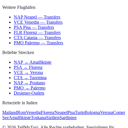
Weitere Flughäfen
NAP Neapel — Transfers
VCE Venedig — Transfers
PSA Pisa — Transfers
FLR Florenz — Transfers
CTA Catania — Transfers
PMO Palermo — Transfers
Beliebte Strecken
NAP → Amalfiküste
PSA → Florenz
VCE → Verona
CTA → Taormina
NAP → Positano
PMO → Palermo
Designer-Outlets
Reiseziele in Italien
Mailand
Rom
Venedig
Florenz
Neapel
Pisa
Turin
Bologna
Verona
Comer
See
Amalfiküste
Toskana
Sizilien
Sardinien
© 2026 TellMyTaxi.
Alle Rechte vorbehalten. Spezialisten für