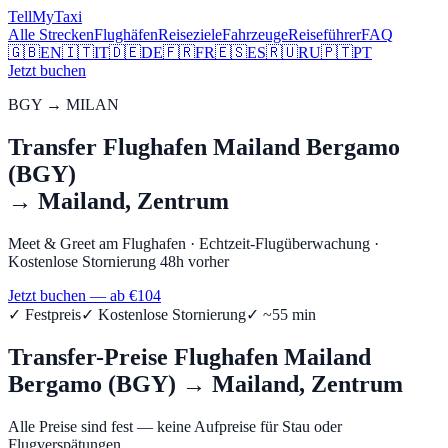
Tell
MyTaxi
Alle Strecken
Flughäfen
Reiseziele
Fahrzeuge
Reiseführer
FAQ
🇬🇧
EN
🇮🇹
IT
🇩🇪
DE
🇫🇷
FR
🇪🇸
ES
🇷🇺
RU
🇵🇹
PT
Jetzt buchen
BGY
→
MILAN
Transfer
Flughafen Mailand Bergamo
(BGY)
→
Mailand, Zentrum
Meet & Greet am Flughafen
·
Echtzeit-Flugüberwachung
·
Kostenlose Stornierung 48h vorher
Jetzt buchen — ab €
104
✓
Festpreis
✓
Kostenlose Stornierung
✓ ~
55
min
Transfer-Preise
Flughafen Mailand
Bergamo (BGY)
→
Mailand, Zentrum
Alle Preise sind fest — keine Aufpreise für Stau oder
Flugverspätungen.