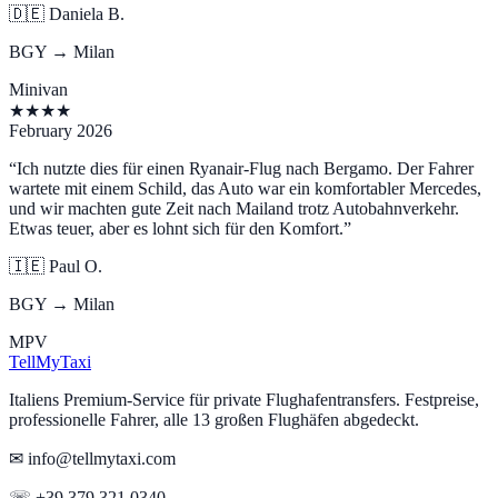
🇩🇪
Daniela B.
BGY → Milan
Minivan
★
★
★
★
February 2026
“
Ich nutzte dies für einen Ryanair-Flug nach Bergamo. Der Fahrer
wartete mit einem Schild, das Auto war ein komfortabler Mercedes,
und wir machten gute Zeit nach Mailand trotz Autobahnverkehr.
Etwas teuer, aber es lohnt sich für den Komfort.
”
🇮🇪
Paul O.
BGY → Milan
MPV
Tell
MyTaxi
Italiens Premium-Service für private Flughafentransfers. Festpreise,
professionelle Fahrer, alle 13 großen Flughäfen abgedeckt.
✉ info@tellmytaxi.com
☏ +39 379 321 0340