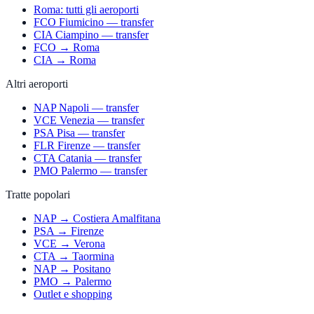
Roma: tutti gli aeroporti
FCO Fiumicino — transfer
CIA Ciampino — transfer
FCO → Roma
CIA → Roma
Altri aeroporti
NAP Napoli — transfer
VCE Venezia — transfer
PSA Pisa — transfer
FLR Firenze — transfer
CTA Catania — transfer
PMO Palermo — transfer
Tratte popolari
NAP → Costiera Amalfitana
PSA → Firenze
VCE → Verona
CTA → Taormina
NAP → Positano
PMO → Palermo
Outlet e shopping