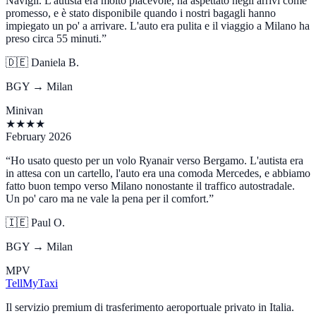
Navigli. L'autista era molto piacevole, ha aspettato negli arrivi come
promesso, e è stato disponibile quando i nostri bagagli hanno
impiegato un po' a arrivare. L'auto era pulita e il viaggio a Milano ha
preso circa 55 minuti.
”
🇩🇪
Daniela B.
BGY → Milan
Minivan
★
★
★
★
February 2026
“
Ho usato questo per un volo Ryanair verso Bergamo. L'autista era
in attesa con un cartello, l'auto era una comoda Mercedes, e abbiamo
fatto buon tempo verso Milano nonostante il traffico autostradale.
Un po' caro ma ne vale la pena per il comfort.
”
🇮🇪
Paul O.
BGY → Milan
MPV
Tell
MyTaxi
Il servizio premium di trasferimento aeroportuale privato in Italia.