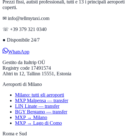
Prezzi fissi, autisti professionali, tutti e 13 i principali aeroporti
coperti.
✉ info@tellmytaxi.com
☏ +39 379 321 0340
●
Disponibile 24/7
WhatsApp
Gestito da
Italtrip OÜ
Registry code 17491574
Ahtri tn 12, Tallinn 15551, Estonia
Aeroporti di Milano
Milano: tutti gli aeroporti
MXP Malpensa — transfer
LIN Linate — transfer
BGY Bergamo — transfer
MXP → Milano
MXP → Lago di Como
Roma e Sud