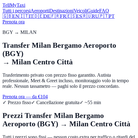
Tell
MyTaxi
Tutti i percorsi
Aeroporti
Destinazioni
Veicoli
Guide
FAQ
🇬🇧
EN
🇮🇹
IT
🇩🇪
DE
🇫🇷
FR
🇪🇸
ES
🇷🇺
RU
🇵🇹
PT
Prenota ora
BGY
→
MILAN
Transfer
Milan Bergamo Aeroporto
(BGY)
→
Milan Centro Città
Trasferimento privato con prezzo fisso garantito. Autista
professionale, Meet & Greet incluso, monitoraggio volo in tempo
reale. Nessun tassametro — paghi solo il prezzo concordato.
Prenota ora — da €
104
✓ Prezzo fisso
✓ Cancellazione gratuita
✓ ~
55
min
Prezzi Transfer
Milan Bergamo
Aeroporto (BGY)
→
Milan Centro Città
Tutti i prezzi sono fissi — nessun costo extra per traffico o ritardi del