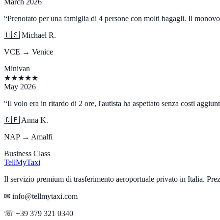
March 2026
“
Prenotato per una famiglia di 4 persone con molti bagagli. Il monovo
🇺🇸
Michael R.
VCE → Venice
Minivan
★
★
★
★
★
May 2026
“
Il volo era in ritardo di 2 ore, l'autista ha aspettato senza costi aggiu
🇩🇪
Anna K.
NAP → Amalfi
Business Class
Tell
MyTaxi
Il servizio premium di trasferimento aeroportuale privato in Italia. Prezzi 
✉ info@tellmytaxi.com
☏ +39 379 321 0340