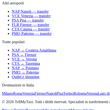
Altri aeroporti
NAP Napoli — transfer
VCE Venezia — transfer
PSA Pisa — transfer
FLR Firenze — transfer
CTA Catania — transfer
PMO Palermo — transfer
Tratte popolari
NAP → Costiera Amalfitana
PSA → Firenze
VCE → Verona
CTA → Taormina
NAP → Positano
PMO → Palermo
Outlet e shopping
Destinazioni in Italia
Milano
Roma
Venezia
Firenze
Napoli
Pisa
Torino
Bologna
Verona
Lago d
© 2026 TellMyTaxi.
Tutti i diritti riservati. Specialisti in trasferimenti