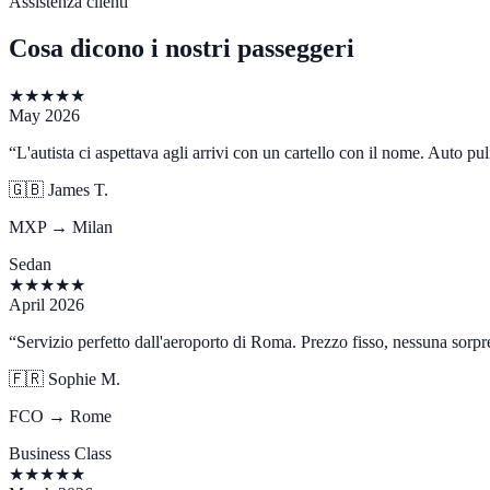
Assistenza clienti
Cosa dicono i nostri passeggeri
★
★
★
★
★
May 2026
“
L'autista ci aspettava agli arrivi con un cartello con il nome. Auto p
🇬🇧
James T.
MXP → Milan
Sedan
★
★
★
★
★
April 2026
“
Servizio perfetto dall'aeroporto di Roma. Prezzo fisso, nessuna sorpre
🇫🇷
Sophie M.
FCO → Rome
Business Class
★
★
★
★
★