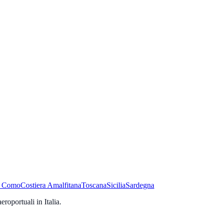
i Como
Costiera Amalfitana
Toscana
Sicilia
Sardegna
 aeroportuali in Italia.