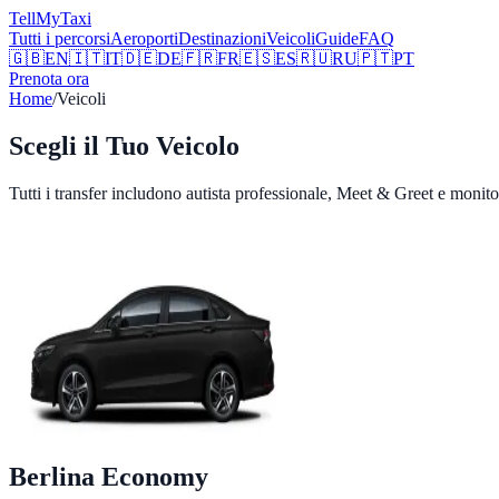
Tell
MyTaxi
Tutti i percorsi
Aeroporti
Destinazioni
Veicoli
Guide
FAQ
🇬🇧
EN
🇮🇹
IT
🇩🇪
DE
🇫🇷
FR
🇪🇸
ES
🇷🇺
RU
🇵🇹
PT
Prenota ora
Home
/
Veicoli
Scegli il Tuo Veicolo
Tutti i transfer includono autista professionale, Meet & Greet e monitor
Berlina Economy