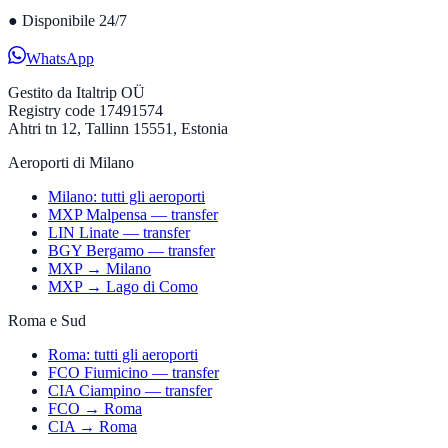
●
Disponibile 24/7
WhatsApp
Gestito da
Italtrip OÜ
Registry code 17491574
Ahtri tn 12, Tallinn 15551, Estonia
Aeroporti di Milano
Milano: tutti gli aeroporti
MXP Malpensa — transfer
LIN Linate — transfer
BGY Bergamo — transfer
MXP → Milano
MXP → Lago di Como
Roma e Sud
Roma: tutti gli aeroporti
FCO Fiumicino — transfer
CIA Ciampino — transfer
FCO → Roma
CIA → Roma