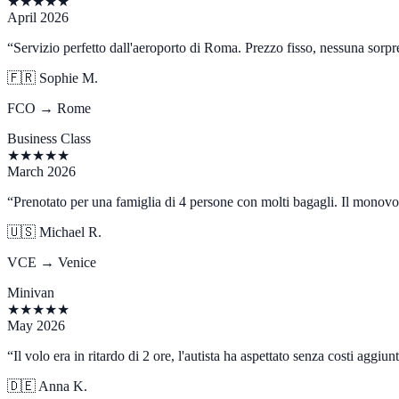
★
★
★
★
★
April 2026
“
Servizio perfetto dall'aeroporto di Roma. Prezzo fisso, nessuna sorpre
🇫🇷
Sophie M.
FCO → Rome
Business Class
★
★
★
★
★
March 2026
“
Prenotato per una famiglia di 4 persone con molti bagagli. Il monovo
🇺🇸
Michael R.
VCE → Venice
Minivan
★
★
★
★
★
May 2026
“
Il volo era in ritardo di 2 ore, l'autista ha aspettato senza costi aggiu
🇩🇪
Anna K.