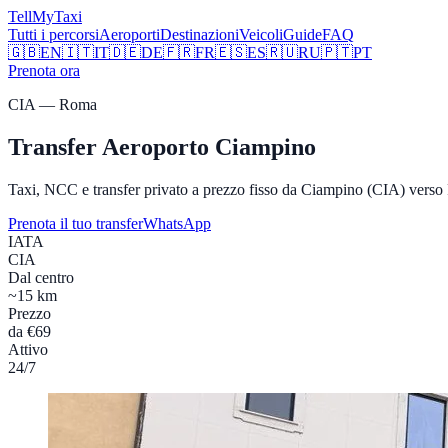
Tell
MyTaxi
Tutti i percorsi
Aeroporti
Destinazioni
Veicoli
Guide
FAQ
🇬🇧
EN
🇮🇹
IT
🇩🇪
DE
🇫🇷
FR
🇪🇸
ES
🇷🇺
RU
🇵🇹
PT
Prenota ora
CIA
—
Roma
Transfer Aeroporto
Ciampino
Taxi, NCC e transfer privato a prezzo fisso da
Ciampino
(
CIA
) verso
Prenota il tuo transfer
WhatsApp
IATA
CIA
Dal centro
~15 km
Prezzo
da €69
Attivo
24/7