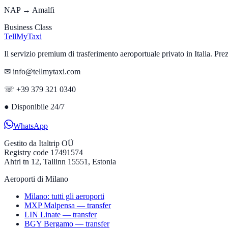
NAP → Amalfi
Business Class
Tell
MyTaxi
Il servizio premium di trasferimento aeroportuale privato in Italia. Prezzi 
✉ info@tellmytaxi.com
☏ +39 379 321 0340
●
Disponibile 24/7
WhatsApp
Gestito da
Italtrip OÜ
Registry code 17491574
Ahtri tn 12, Tallinn 15551, Estonia
Aeroporti di Milano
Milano: tutti gli aeroporti
MXP Malpensa — transfer
LIN Linate — transfer
BGY Bergamo — transfer