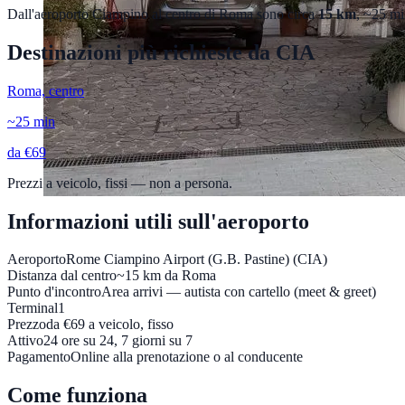
Dall'aeroporto
Ciampino
al centro di
Roma
sono circa
15
km
, ~25 m
Destinazioni più richieste da
CIA
Roma, centro
~
25
min
da €
69
Prezzi a veicolo, fissi — non a persona.
Informazioni utili sull'aeroporto
Aeroporto
Rome Ciampino Airport (G.B. Pastine) (CIA)
Distanza dal centro
~15 km da Roma
Punto d'incontro
Area arrivi — autista con cartello (meet & greet)
Terminal
1
Prezzo
da €69 a veicolo, fisso
Attivo
24 ore su 24, 7 giorni su 7
Pagamento
Online alla prenotazione o al conducente
Come funziona