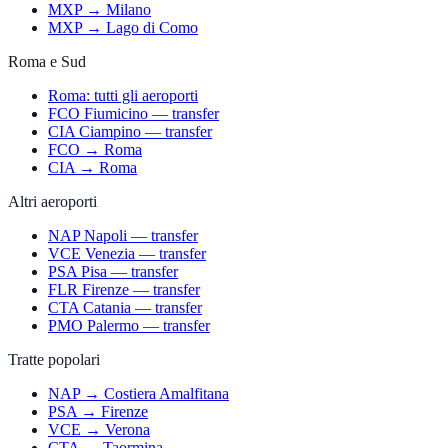
MXP → Milano
MXP → Lago di Como
Roma e Sud
Roma: tutti gli aeroporti
FCO Fiumicino — transfer
CIA Ciampino — transfer
FCO → Roma
CIA → Roma
Altri aeroporti
NAP Napoli — transfer
VCE Venezia — transfer
PSA Pisa — transfer
FLR Firenze — transfer
CTA Catania — transfer
PMO Palermo — transfer
Tratte popolari
NAP → Costiera Amalfitana
PSA → Firenze
VCE → Verona
CTA → Taormina