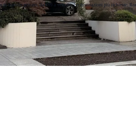
in
in transfer privato
, da €69 a veicolo
.
Le destinazioni più richieste: Ro