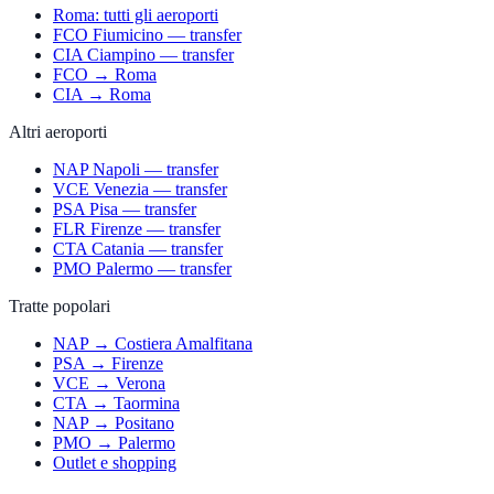
Roma: tutti gli aeroporti
FCO Fiumicino — transfer
CIA Ciampino — transfer
FCO → Roma
CIA → Roma
Altri aeroporti
NAP Napoli — transfer
VCE Venezia — transfer
PSA Pisa — transfer
FLR Firenze — transfer
CTA Catania — transfer
PMO Palermo — transfer
Tratte popolari
NAP → Costiera Amalfitana
PSA → Firenze
VCE → Verona
CTA → Taormina
NAP → Positano
PMO → Palermo
Outlet e shopping