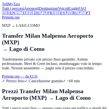
Tell
MyTaxi
Tutti i percorsi
Aeroporti
Destinazioni
Veicoli
Guide
FAQ
🇬🇧
EN
🇮🇹
IT
🇩🇪
DE
🇫🇷
FR
🇪🇸
ES
🇷🇺
RU
🇵🇹
PT
Prenota ora
MXP
→
LAKE-COMO
Transfer
Milan Malpensa Aeroporto
(MXP)
→
Lago di Como
Trasferimento privato con prezzo fisso garantito. Autista
professionale, Meet & Greet incluso, monitoraggio volo in tempo
reale. Nessun tassametro — paghi solo il prezzo concordato.
Prenota ora — da €
131
✓ Prezzo fisso
✓ Cancellazione gratuita
✓ ~
60
min
Prezzi Transfer
Milan Malpensa
Aeroporto (MXP)
→
Lago di Como
Tutti i prezzi sono fissi — nessun costo extra per traffico o ritardi del