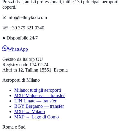
Prezzi fissi, autisti professionali, tutti e 13 i principali aeroporti
coperti.
✉ info@tellmytaxi.com
☏ +39 379 321 0340
●
Disponibile 24/7
WhatsApp
Gestito da
Italtrip OÜ
Registry code 17491574
Ahtri tn 12, Tallinn 15551, Estonia
Aeroporti di Milano
Milano: tutti gli aeroporti
MXP Malpensa — transfer
LIN Linate — transfer
BGY Bergamo — transfer
MXP → Milano
MXP → Lago di Como
Roma e Sud