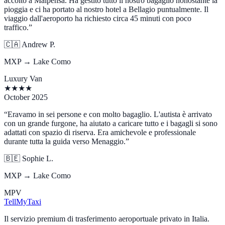
accolto a Malpensa. Ha gestito tutto il nostro bagaglio nonostante la
pioggia e ci ha portato al nostro hotel a Bellagio puntualmente. Il
viaggio dall'aeroporto ha richiesto circa 45 minuti con poco
traffico.
”
🇨🇦
Andrew P.
MXP → Lake Como
Luxury Van
★
★
★
★
October 2025
“
Eravamo in sei persone e con molto bagaglio. L'autista è arrivato
con un grande furgone, ha aiutato a caricare tutto e i bagagli si sono
adattati con spazio di riserva. Era amichevole e professionale
durante tutta la guida verso Menaggio.
”
🇧🇪
Sophie L.
MXP → Lake Como
MPV
Tell
MyTaxi
Il servizio premium di trasferimento aeroportuale privato in Italia.