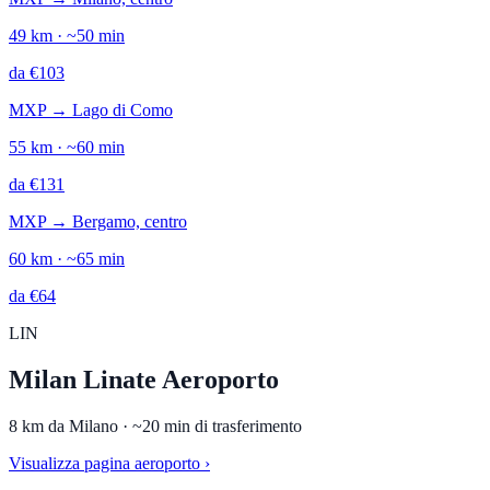
49
km · ~
50
min
da
€
103
MXP
→
Lago di Como
55
km · ~
60
min
da
€
131
MXP
→
Bergamo, centro
60
km · ~
65
min
da
€
64
LIN
Milan Linate Aeroporto
8
km da
Milano
· ~
20
min di trasferimento
Visualizza pagina aeroporto
›