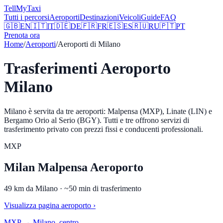
Tell
MyTaxi
Tutti i percorsi
Aeroporti
Destinazioni
Veicoli
Guide
FAQ
🇬🇧
EN
🇮🇹
IT
🇩🇪
DE
🇫🇷
FR
🇪🇸
ES
🇷🇺
RU
🇵🇹
PT
Prenota ora
Home
/
Aeroporti
/
Aeroporti di Milano
Trasferimenti Aeroporto
Milano
Milano è servita da tre aeroporti: Malpensa (MXP), Linate (LIN) e
Bergamo Orio al Serio (BGY). Tutti e tre offrono servizi di
trasferimento privato con prezzi fissi e conducenti professionali.
MXP
Milan Malpensa Aeroporto
49
km da
Milano
· ~
50
min di trasferimento
Visualizza pagina aeroporto
›
MXP
→
Milano, centro