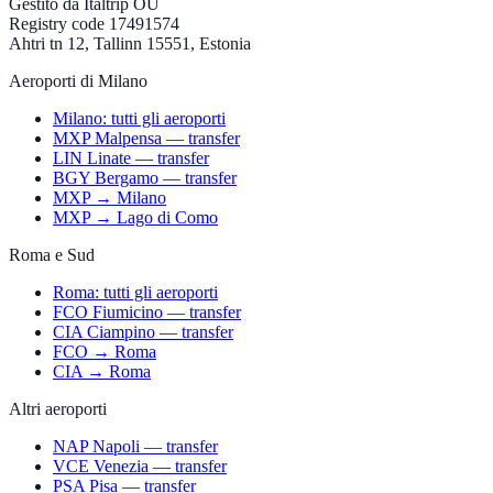
Gestito da
Italtrip OÜ
Registry code 17491574
Ahtri tn 12, Tallinn 15551, Estonia
Aeroporti di Milano
Milano: tutti gli aeroporti
MXP Malpensa — transfer
LIN Linate — transfer
BGY Bergamo — transfer
MXP → Milano
MXP → Lago di Como
Roma e Sud
Roma: tutti gli aeroporti
FCO Fiumicino — transfer
CIA Ciampino — transfer
FCO → Roma
CIA → Roma
Altri aeroporti
NAP Napoli — transfer
VCE Venezia — transfer
PSA Pisa — transfer