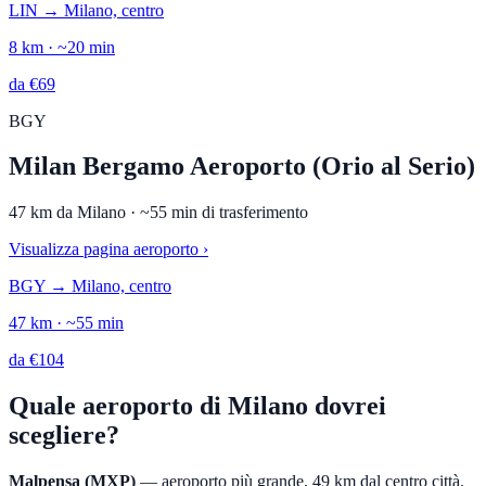
LIN
→
Milano, centro
8
km · ~
20
min
da
€
69
BGY
Milan Bergamo Aeroporto (Orio al Serio)
47
km da
Milano
· ~
55
min di trasferimento
Visualizza pagina aeroporto
›
BGY
→
Milano, centro
47
km · ~
55
min
da
€
104
Quale aeroporto di Milano dovrei
scegliere?
Malpensa (MXP)
— aeroporto più grande, 49 km dal centro città.