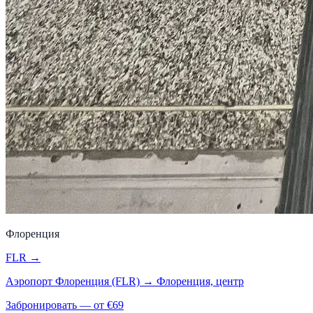
Флоренция
FLR
→
Аэропорт Флоренция (FLR)
→
Флоренция, центр
Забронировать — от €
69