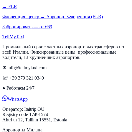
→
FLR
Флоренция, центр
→
Аэропорт Флоренция (FLR)
Забронировать — от €
69
Tell
MyTaxi
Премиальный сервис частных аэропортовых трансферов по
всей Италии. Фиксированные цены, профессиональные
водители, 13 крупнейших аэропортов.
✉ info@tellmytaxi.com
☏ +39 379 321 0340
●
Работаем 24/7
WhatsApp
Оператор:
Italtrip OÜ
Registry code 17491574
Ahtri tn 12, Tallinn 15551, Estonia
Аэропорты Милана