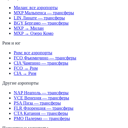
Милан: все аэропорты
MXP Мальпенса — трансферы
LIN Линате — трансферы
BGY Бергамо — трансферы
MXP → Милан
MXP → Озеро Комо
Рим и юг
Рим: все аэропорты
FCO Фьюмичино — трансферы
CIA Чампино — трансферы
FCO → Рим
CIA → Рим
Другие аэропорты
NAP Неаполь — трансферы
VCE Венеция — трансферы
PSA Пиза — трансферы
FLR Флоренция — трансферы
CTA Катания — трансферы
PMO Палермо — трансферы