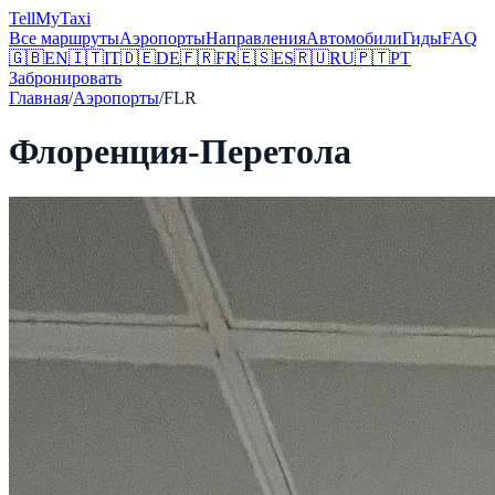
Tell
MyTaxi
Все маршруты
Аэропорты
Направления
Автомобили
Гиды
FAQ
🇬🇧
EN
🇮🇹
IT
🇩🇪
DE
🇫🇷
FR
🇪🇸
ES
🇷🇺
RU
🇵🇹
PT
Забронировать
Главная
/
Аэропорты
/
FLR
Флоренция-Перетола