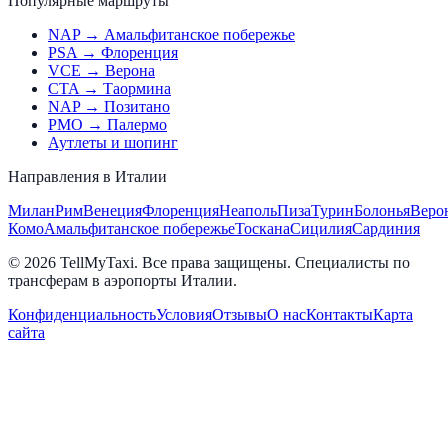
Популярные маршруты
NAP → Амальфитанское побережье
PSA → Флоренция
VCE → Верона
CTA → Таормина
NAP → Позитано
PMO → Палермо
Аутлеты и шопинг
Направления в Италии
Милан
Рим
Венеция
Флоренция
Неаполь
Пиза
Турин
Болонья
Веро
Комо
Амальфитанское побережье
Тоскана
Сицилия
Сардиния
© 2026 TellMyTaxi.
Все права защищены. Специалисты по
трансферам в аэропорты Италии.
Конфиденциальность
Условия
Отзывы
О нас
Контакты
Карта
сайта