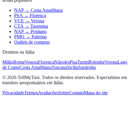
Rotas populares
NAP → Costa Amalfitana
PSA → Florença
VCE → Verona
CTA → Taormina
NAP → Positano
PMO → Palermo
Outlets de compras
Destinos na Itália
Milão
Roma
Veneza
Florença
Nápoles
Pisa
Turim
Bolonha
Verona
Lago
de Como
Costa Amalfitana
Toscana
Sicília
Sardenha
© 2026 TellMyTaxi.
Todos os direitos reservados. Especialistas em
transfers aeroportuários em Itália.
Privacidade
Termos
Avaliações
Sobre
Contato
Mapa do site