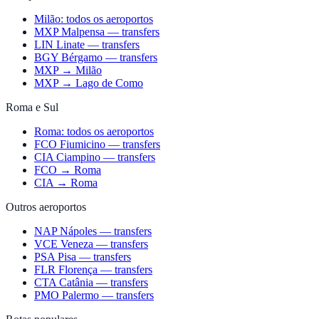
Milão: todos os aeroportos
MXP Malpensa — transfers
LIN Linate — transfers
BGY Bérgamo — transfers
MXP → Milão
MXP → Lago de Como
Roma e Sul
Roma: todos os aeroportos
FCO Fiumicino — transfers
CIA Ciampino — transfers
FCO → Roma
CIA → Roma
Outros aeroportos
NAP Nápoles — transfers
VCE Veneza — transfers
PSA Pisa — transfers
FLR Florença — transfers
CTA Catânia — transfers
PMO Palermo — transfers