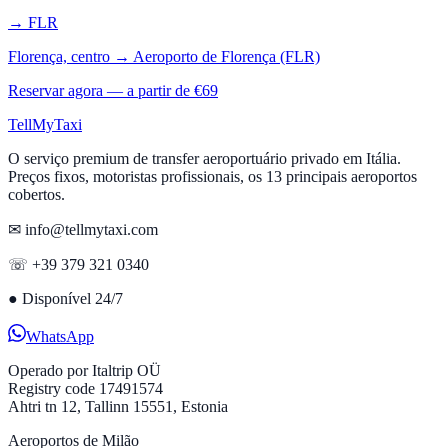
→
FLR
Florença, centro
→
Aeroporto de Florença (FLR)
Reservar agora — a partir de €
69
Tell
MyTaxi
O serviço premium de transfer aeroportuário privado em Itália.
Preços fixos, motoristas profissionais, os 13 principais aeroportos
cobertos.
✉ info@tellmytaxi.com
☏ +39 379 321 0340
●
Disponível 24/7
WhatsApp
Operado por
Italtrip OÜ
Registry code 17491574
Ahtri tn 12, Tallinn 15551, Estonia
Aeroportos de Milão