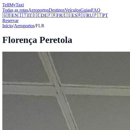
Tell
MyTaxi
Todas as rotas
Aeroportos
Destinos
Veículos
Guias
FAQ
🇬🇧
EN
🇮🇹
IT
🇩🇪
DE
🇫🇷
FR
🇪🇸
ES
🇷🇺
RU
🇵🇹
PT
Reservar
Início
/
Aeroportos
/
FLR
Florença Peretola