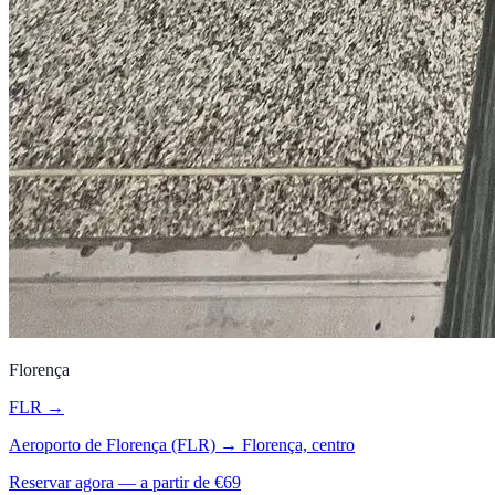
Florença
FLR
→
Aeroporto de Florença (FLR)
→
Florença, centro
Reservar agora — a partir de €
69