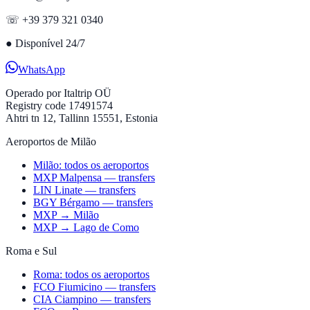
☏ +39 379 321 0340
●
Disponível 24/7
WhatsApp
Operado por
Italtrip OÜ
Registry code 17491574
Ahtri tn 12, Tallinn 15551, Estonia
Aeroportos de Milão
Milão: todos os aeroportos
MXP Malpensa — transfers
LIN Linate — transfers
BGY Bérgamo — transfers
MXP → Milão
MXP → Lago de Como
Roma e Sul
Roma: todos os aeroportos
FCO Fiumicino — transfers
CIA Ciampino — transfers