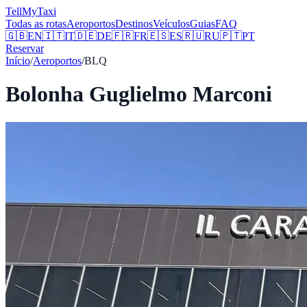
Tell
MyTaxi
Todas as rotas
Aeroportos
Destinos
Veículos
Guias
FAQ
🇬🇧
EN
🇮🇹
IT
🇩🇪
DE
🇫🇷
FR
🇪🇸
ES
🇷🇺
RU
🇵🇹
PT
Reservar
Início
/
Aeroportos
/
BLQ
Bolonha Guglielmo Marconi