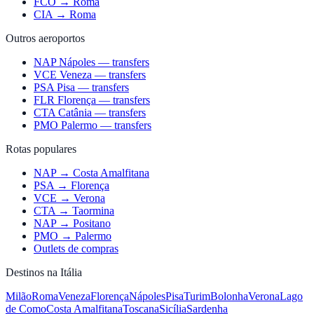
FCO → Roma
CIA → Roma
Outros aeroportos
NAP Nápoles — transfers
VCE Veneza — transfers
PSA Pisa — transfers
FLR Florença — transfers
CTA Catânia — transfers
PMO Palermo — transfers
Rotas populares
NAP → Costa Amalfitana
PSA → Florença
VCE → Verona
CTA → Taormina
NAP → Positano
PMO → Palermo
Outlets de compras
Destinos na Itália
Milão
Roma
Veneza
Florença
Nápoles
Pisa
Turim
Bolonha
Verona
Lago
de Como
Costa Amalfitana
Toscana
Sicília
Sardenha