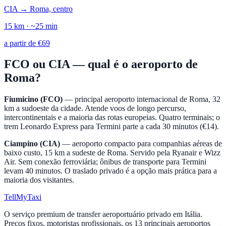
CIA
→
Roma, centro
15
km · ~
25
min
a partir de
€
69
FCO ou CIA — qual é o aeroporto de
Roma?
Fiumicino (FCO)
— principal aeroporto internacional de Roma, 32
km a sudoeste da cidade. Atende voos de longo percurso,
intercontinentais e a maioria das rotas europeias. Quatro terminais; o
trem Leonardo Express para Termini parte a cada 30 minutos (€14).
Ciampino (CIA)
— aeroporto compacto para companhias aéreas de
baixo custo, 15 km a sudeste de Roma. Servido pela Ryanair e Wizz
Air. Sem conexão ferroviária; ônibus de transporte para Termini
levam 40 minutos. O traslado privado é a opção mais prática para a
maioria dos visitantes.
Tell
MyTaxi
O serviço premium de transfer aeroportuário privado em Itália.
Preços fixos, motoristas profissionais, os 13 principais aeroportos