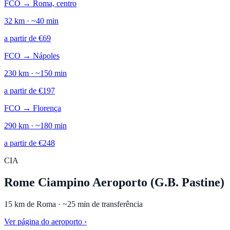
FCO
→
Roma, centro
32
km · ~
40
min
a partir de
€
69
FCO
→
Nápoles
230
km · ~
150
min
a partir de
€
197
FCO
→
Florença
290
km · ~
180
min
a partir de
€
248
CIA
Rome Ciampino Aeroporto (G.B. Pastine)
15
km de
Roma
· ~
25
min de transferência
Ver página do aeroporto
›