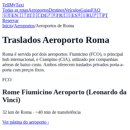
Tell
MyTaxi
Todas as rotas
Aeroportos
Destinos
Veículos
Guias
FAQ
🇬🇧
EN
🇮🇹
IT
🇩🇪
DE
🇫🇷
FR
🇪🇸
ES
🇷🇺
RU
🇵🇹
PT
Reservar
Início
/
Aeroportos
/
Aeroportos de Roma
Traslados Aeroporto Roma
Roma é servida por dois aeroportos: Fiumicino (FCO), o principal
hub internacional, e Ciampino (CIA), utilizado por companhias
aéreas de baixo custo. Ambos oferecem traslados privados porta-a-
porta com preços fixos.
FCO
Rome Fiumicino Aeroporto (Leonardo da
Vinci)
32
km de
Roma
· ~
40
min de transferência
Ver página do aeroporto
›