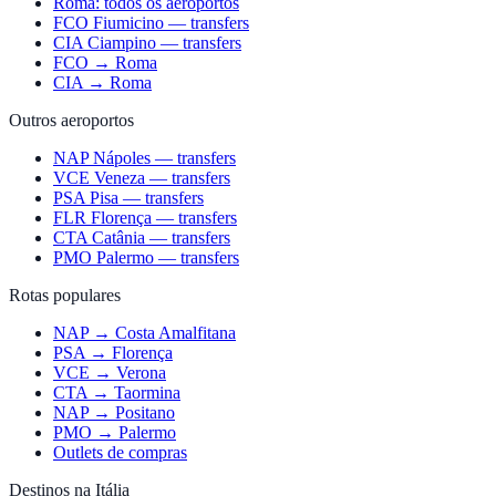
Roma: todos os aeroportos
FCO Fiumicino — transfers
CIA Ciampino — transfers
FCO → Roma
CIA → Roma
Outros aeroportos
NAP Nápoles — transfers
VCE Veneza — transfers
PSA Pisa — transfers
FLR Florença — transfers
CTA Catânia — transfers
PMO Palermo — transfers
Rotas populares
NAP → Costa Amalfitana
PSA → Florença
VCE → Verona
CTA → Taormina
NAP → Positano
PMO → Palermo
Outlets de compras
Destinos na Itália