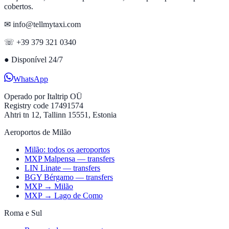
cobertos.
✉ info@tellmytaxi.com
☏ +39 379 321 0340
●
Disponível 24/7
WhatsApp
Operado por
Italtrip OÜ
Registry code 17491574
Ahtri tn 12, Tallinn 15551, Estonia
Aeroportos de Milão
Milão: todos os aeroportos
MXP Malpensa — transfers
LIN Linate — transfers
BGY Bérgamo — transfers
MXP → Milão
MXP → Lago de Como
Roma e Sul