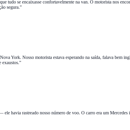
ue tudo se encaixasse confortavelmente na van. O motorista nos enc
ção segura.
”
Nova York. Nosso motorista estava esperando na saída, falava bem ingl
 exaustos.
”
— ele havia rastreado nosso número de voo. O carro era um Mercedes i