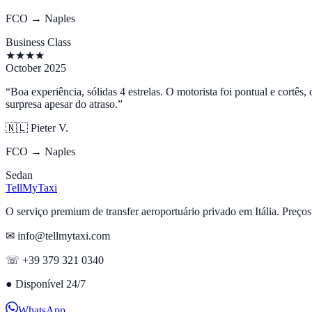
FCO → Naples
Business Class
★
★
★
★
October 2025
“
Boa experiência, sólidas 4 estrelas. O motorista foi pontual e cortês
surpresa apesar do atraso.
”
🇳🇱
Pieter V.
FCO → Naples
Sedan
Tell
MyTaxi
O serviço premium de transfer aeroportuário privado em Itália. Preços f
✉ info@tellmytaxi.com
☏ +39 379 321 0340
●
Disponível 24/7
WhatsApp