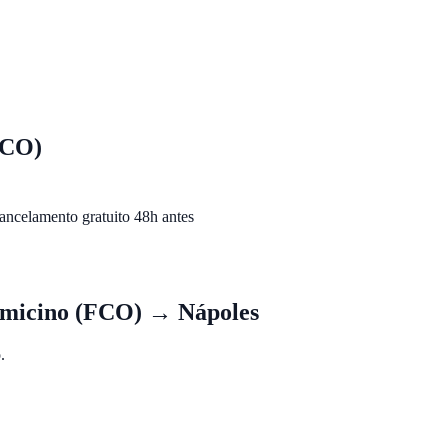
FCO)
ancelamento gratuito 48h antes
umicino (FCO)
→
Nápoles
.