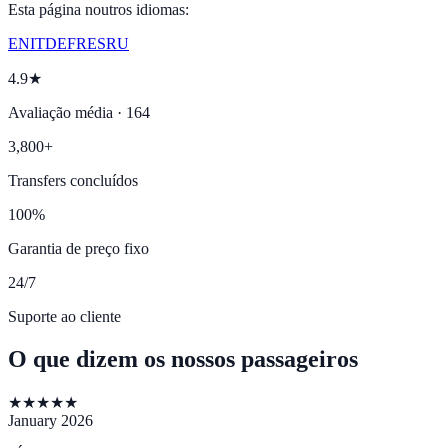
Esta página noutros idiomas:
EN
IT
DE
FR
ES
RU
4.9★
Avaliação média · 164
3,800+
Transfers concluídos
100%
Garantia de preço fixo
24/7
Suporte ao cliente
O que dizem os nossos passageiros
★
★
★
★
★
January 2026