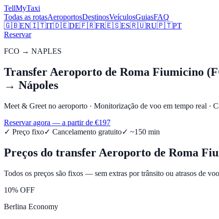
Tell
MyTaxi
Todas as rotas
Aeroportos
Destinos
Veículos
Guias
FAQ
🇬🇧
EN
🇮🇹
IT
🇩🇪
DE
🇫🇷
FR
🇪🇸
ES
🇷🇺
RU
🇵🇹
PT
Reservar
FCO
→
NAPLES
Transfer
Aeroporto de Roma Fiumicino (
→
Nápoles
Meet & Greet no aeroporto
·
Monitorização de voo em tempo real
·
C
Reservar agora — a partir de €
197
✓
Preço fixo
✓
Cancelamento gratuito
✓ ~
150
min
Preços do transfer
Aeroporto de Roma Fi
Todos os preços são fixos — sem extras por trânsito ou atrasos de voo
10% OFF
Berlina Economy