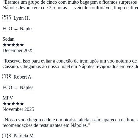
“
Éramos um grupo de cinco com muito bagagem e ficamos surpresos q
Nápoles levou cerca de 2,5 horas — veículo confortável, limpo e dire
🇨🇦
Lynn H.
FCO → Naples
Sedan
★
★
★
★
★
December 2025
“
Reservei isso para evitar a conexão de trem após um voo noturno de 
Cassino. Chegamos ao nosso hotel em Nápoles revigorados em vez de
🇺🇸
Robert A.
FCO → Naples
MPV
★
★
★
★
★
November 2025
“
Nosso voo chegou cedo e o motorista ainda assim apareceu na hora 
recomendações de restaurantes em Nápoles.
”
🇺🇸
Patricia M.