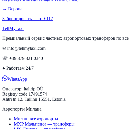
→
Верона
Забронировать — от €
117
Tell
MyTaxi
Премиальный сервис частных аэропортовых трансферов по вс
✉ info@tellmytaxi.com
☏ +39 379 321 0340
●
Работаем 24/7
WhatsApp
Оператор:
Italtrip OÜ
Registry code 17491574
Ahtri tn 12, Tallinn 15551, Estonia
Аэропорты Милана
Милан: все аэропорты
MXP Мальпенса — трансферы