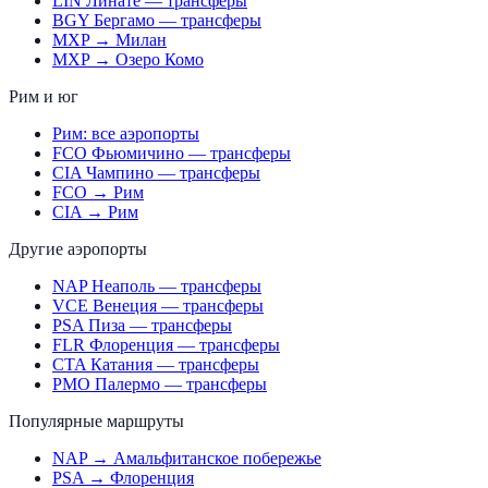
LIN Линате — трансферы
BGY Бергамо — трансферы
MXP → Милан
MXP → Озеро Комо
Рим и юг
Рим: все аэропорты
FCO Фьюмичино — трансферы
CIA Чампино — трансферы
FCO → Рим
CIA → Рим
Другие аэропорты
NAP Неаполь — трансферы
VCE Венеция — трансферы
PSA Пиза — трансферы
FLR Флоренция — трансферы
CTA Катания — трансферы
PMO Палермо — трансферы
Популярные маршруты
NAP → Амальфитанское побережье
PSA → Флоренция