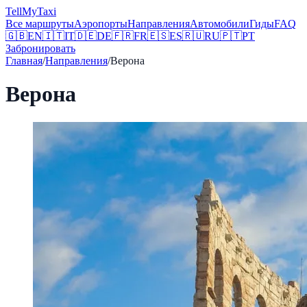
Tell
MyTaxi
Все маршруты
Аэропорты
Направления
Автомобили
Гиды
FAQ
🇬🇧
EN
🇮🇹
IT
🇩🇪
DE
🇫🇷
FR
🇪🇸
ES
🇷🇺
RU
🇵🇹
PT
Забронировать
Главная
/
Направления
/
Верона
Верона