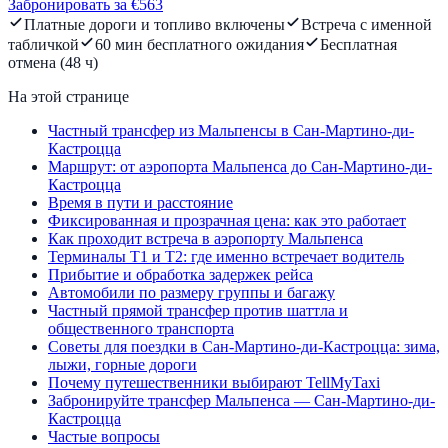
Забронировать за €563
Платные дороги и топливо включены
Встреча с именной
табличкой
60 мин бесплатного ожидания
Бесплатная
отмена (48 ч)
На этой странице
Частный трансфер из Мальпенсы в Сан-Мартино-ди-
Кастроцца
Маршрут: от аэропорта Мальпенса до Сан-Мартино-ди-
Кастроцца
Время в пути и расстояние
Фиксированная и прозрачная цена: как это работает
Как проходит встреча в аэропорту Мальпенса
Терминалы T1 и T2: где именно встречает водитель
Прибытие и обработка задержек рейса
Автомобили по размеру группы и багажу
Частный прямой трансфер против шаттла и
общественного транспорта
Советы для поездки в Сан-Мартино-ди-Кастроцца: зима,
лыжи, горные дороги
Почему путешественники выбирают TellMyTaxi
Забронируйте трансфер Мальпенса — Сан-Мартино-ди-
Кастроцца
Частые вопросы