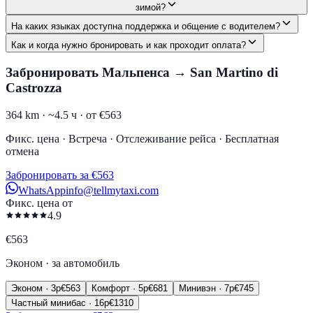
зимой?
На каких языках доступна поддержка и общение с водителем?
Как и когда нужно бронировать и как проходит оплата?
Забронировать Мальпенса → San Martino di
Castrozza
364 km ·
~4.5 ч ·
от €563
Фикс. цена · Встреча · Отслеживание рейса · Бесплатная
отмена
Забронировать за €563
WhatsApp
info@tellmytaxi.com
Фикс. цена от
4.9
€
563
Эконом
·
за автомобиль
Эконом
·
3
p
€
563
Комфорт
·
5
p
€
681
Минивэн
·
7
p
€
745
Частный минибас
·
16
p
€
1310