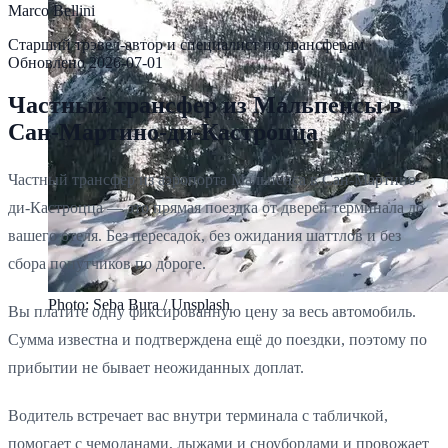
Marco Bellini
Старший трэвел-автор и специалист по трансферам
·
Обновлено
2026-07-01
Частный трансфер из Мальпенсы в
Сан-Мартино-ди-Кастроцца
Частный трансфер из аэропорта Мальпенса в Сан-Мартино-
ди-Кастроцца — это прямая поездка от дверей терминала до
вашего отеля. Без пересадок, без ожидания шаттлов и без
сбора попутчиков по дороге.
Photo: Seba Bura / Unsplash
Вы платите одну фиксированную цену за весь автомобиль.
Сумма известна и подтверждена ещё до поездки, поэтому по
прибытии не бывает неожиданных доплат.
Водитель встречает вас внутри терминала с табличкой,
помогает с чемоданами, лыжами и сноубордами и провожает