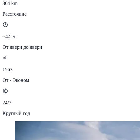
364 km
Расстояние
~4.5 ч
От двери до двери
€563
От · Эконом
24/7
Круглый год