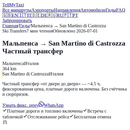
Tell
MyTaxi
Все маршруты
Аэропорты
Направления
Автомобили
Гиды
FAQ
🇬🇧
EN
🇮🇹
IT
🇩🇪
DE
🇷🇺
RU
🇵🇹
PT
Забронировать
Главная
/
Гиды
/
Мальпенса
→
San Martino di Castrozza
Ski Transfers
7
мин чтения
Обновлено
2026-07-01
Мальпенса → San Martino di Castrozza
Частный трансфер
Мальпенса
Италия
364 km
San Martino di Castrozza
Италия
Частный трансфер «от двери до двери» — ~4.5 ч,
фиксированная цена, платные дороги включены. Без счётчика
и сюрпризов.
Узнать фикс. цену
WhatsApp
Платные дороги и топливо включены
Встреча с
табличкой
Отслеживание рейса
Бесплатная отмена