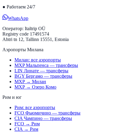
●
Работаем 24/7
WhatsApp
Оператор:
Italtrip OÜ
Registry code 17491574
Ahtri tn 12, Tallinn 15551, Estonia
Аэропорты Милана
Милан: все аэропорты
MXP Мальпенса — трансферы
LIN Линате — трансферы
BGY Бергамо — трансферы
MXP → Милан
MXP → Озеро Комо
Рим и юг
Рим: все аэропорты
FCO Фьюмичино — трансферы
CIA Чампино — трансферы
FCO → Рим
CIA → Рим