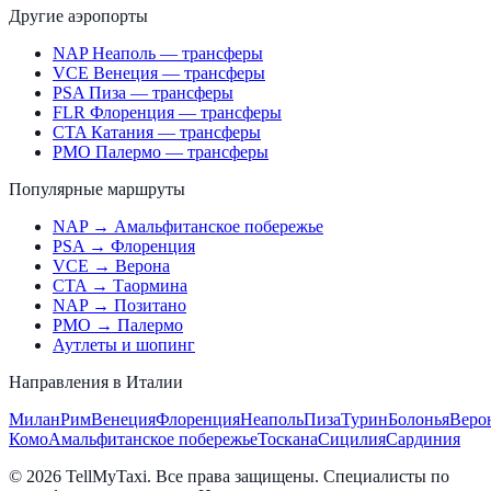
Другие аэропорты
NAP Неаполь — трансферы
VCE Венеция — трансферы
PSA Пиза — трансферы
FLR Флоренция — трансферы
CTA Катания — трансферы
PMO Палермо — трансферы
Популярные маршруты
NAP → Амальфитанское побережье
PSA → Флоренция
VCE → Верона
CTA → Таормина
NAP → Позитано
PMO → Палермо
Аутлеты и шопинг
Направления в Италии
Милан
Рим
Венеция
Флоренция
Неаполь
Пиза
Турин
Болонья
Веро
Комо
Амальфитанское побережье
Тоскана
Сицилия
Сардиния
© 2026 TellMyTaxi.
Все права защищены. Специалисты по