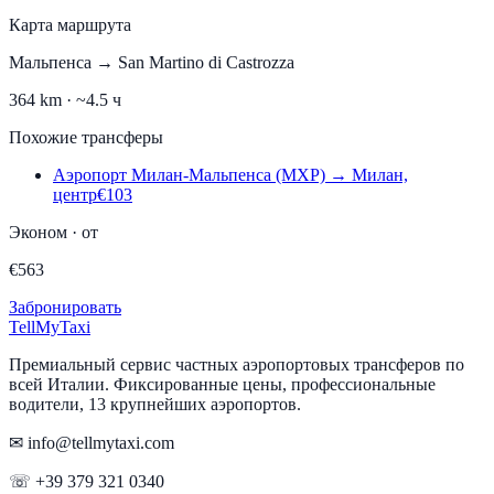
Карта маршрута
Мальпенса
→
San Martino di Castrozza
364
km ·
~4.5 ч
Похожие трансферы
Аэропорт Милан-Мальпенса (MXP)
→
Милан,
центр
€
103
Эконом
·
от
€
563
Забронировать
Tell
MyTaxi
Премиальный сервис частных аэропортовых трансферов по
всей Италии. Фиксированные цены, профессиональные
водители, 13 крупнейших аэропортов.
✉ info@tellmytaxi.com
☏ +39 379 321 0340