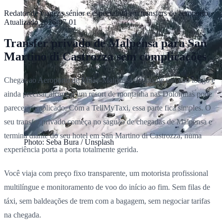
Redator de viagens sénior e especialista em transfers de aeroporto
·
Atualizado
2026-07-01
Transfer privado de Malpensa para San
Martino di Castrozza sem complicações
Chegar ao Aeroporto de Milão-Malpensa depois de um voo longo e
ainda precisar alcançar um resort de montanha nas Dolomitas pode
parecer complicado. Com a TellMyTaxi, essa parte fica simples. O
seu transfer privado começa no saguão de chegadas de Malpensa e
termina diante do seu hotel em San Martino di Castrozza, numa
Photo: Seba Bura / Unsplash
experiência porta a porta totalmente gerida.
Você viaja com preço fixo transparente, um motorista profissional
multilíngue e monitoramento de voo do início ao fim. Sem filas de
táxi, sem baldeações de trem com a bagagem, sem negociar tarifas
na chegada.