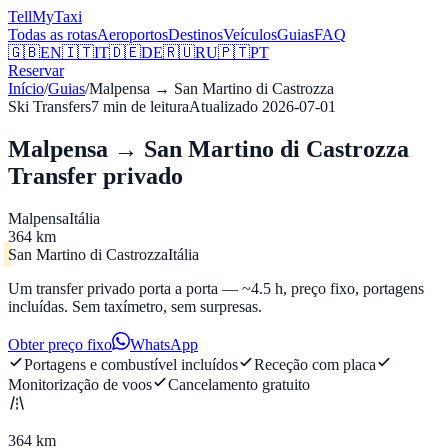
Tell
MyTaxi
Todas as rotas
Aeroportos
Destinos
Veículos
Guias
FAQ
🇬🇧
EN
🇮🇹
IT
🇩🇪
DE
🇷🇺
RU
🇵🇹
PT
Reservar
Início
/
Guias
/
Malpensa
→
San Martino di Castrozza
Ski Transfers
7
min de leitura
Atualizado
2026-07-01
Malpensa → San Martino di Castrozza
Transfer privado
Malpensa
Itália
364 km
San Martino di Castrozza
Itália
Um transfer privado porta a porta — ~4.5 h, preço fixo, portagens
incluídas. Sem taxímetro, sem surpresas.
Obter preço fixo
WhatsApp
Portagens e combustível incluídos
Receção com placa
Monitorização de voos
Cancelamento gratuito
364 km