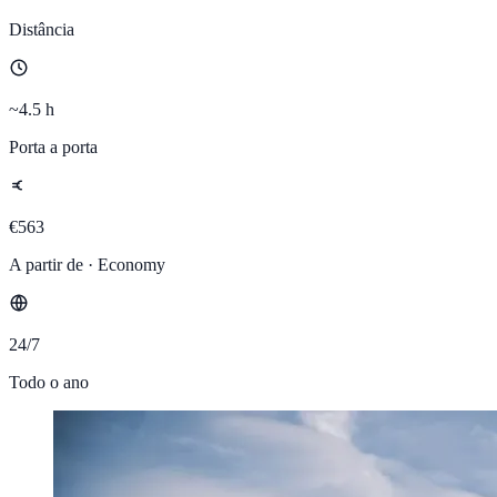
Distância
~4.5 h
Porta a porta
€563
A partir de · Economy
24/7
Todo o ano