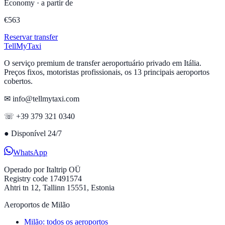
Economy
·
a partir de
€
563
Reservar transfer
Tell
MyTaxi
O serviço premium de transfer aeroportuário privado em Itália.
Preços fixos, motoristas profissionais, os 13 principais aeroportos
cobertos.
✉ info@tellmytaxi.com
☏ +39 379 321 0340
●
Disponível 24/7
WhatsApp
Operado por
Italtrip OÜ
Registry code 17491574
Ahtri tn 12, Tallinn 15551, Estonia
Aeroportos de Milão
Milão: todos os aeroportos