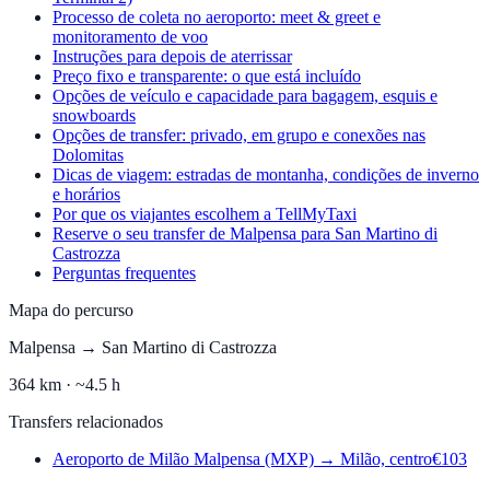
Processo de coleta no aeroporto: meet & greet e
monitoramento de voo
Instruções para depois de aterrissar
Preço fixo e transparente: o que está incluído
Opções de veículo e capacidade para bagagem, esquis e
snowboards
Opções de transfer: privado, em grupo e conexões nas
Dolomitas
Dicas de viagem: estradas de montanha, condições de inverno
e horários
Por que os viajantes escolhem a TellMyTaxi
Reserve o seu transfer de Malpensa para San Martino di
Castrozza
Perguntas frequentes
Mapa do percurso
Malpensa
→
San Martino di Castrozza
364
km ·
~4.5 h
Transfers relacionados
Aeroporto de Milão Malpensa (MXP)
→
Milão, centro
€
103