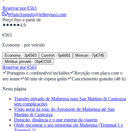
Reservar por €563
WhatsApp
info@tellmytaxi.com
Preço fixo a partir de
4.9
€
563
Economy
·
por veículo
Economy
·
3
p
€
563
Comfort
·
5
p
€
681
Minivan
·
7
p
€
745
Minibus privado
·
16
p
€
1310
Reservar por €563
Portagens e combustível incluídos
Receção com placa com o
seu nome
60 min de espera grátis
Cancelamento gratuito (48 h)
Nesta página
Transfer privado de Malpensa para San Martino di Castrozza
sem complicações
Visão geral da rota: do Aeroporto de Malpensa até San
Martino di Castrozza
Duração, distância e o que esperar da viagem
Onde encontrar o seu motorista em Malpensa (Terminal 1 e
Terminal 2)