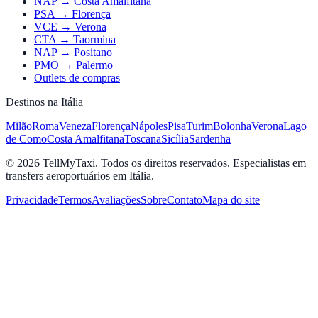
NAP → Costa Amalfitana
PSA → Florença
VCE → Verona
CTA → Taormina
NAP → Positano
PMO → Palermo
Outlets de compras
Destinos na Itália
Milão
Roma
Veneza
Florença
Nápoles
Pisa
Turim
Bolonha
Verona
Lago
de Como
Costa Amalfitana
Toscana
Sicília
Sardenha
© 2026 TellMyTaxi.
Todos os direitos reservados. Especialistas em
transfers aeroportuários em Itália.
Privacidade
Termos
Avaliações
Sobre
Contato
Mapa do site