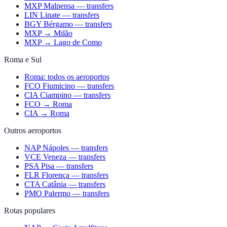
MXP Malpensa — transfers
LIN Linate — transfers
BGY Bérgamo — transfers
MXP → Milão
MXP → Lago de Como
Roma e Sul
Roma: todos os aeroportos
FCO Fiumicino — transfers
CIA Ciampino — transfers
FCO → Roma
CIA → Roma
Outros aeroportos
NAP Nápoles — transfers
VCE Veneza — transfers
PSA Pisa — transfers
FLR Florença — transfers
CTA Catânia — transfers
PMO Palermo — transfers
Rotas populares