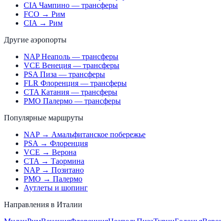
CIA Чампино — трансферы
FCO → Рим
CIA → Рим
Другие аэропорты
NAP Неаполь — трансферы
VCE Венеция — трансферы
PSA Пиза — трансферы
FLR Флоренция — трансферы
CTA Катания — трансферы
PMO Палермо — трансферы
Популярные маршруты
NAP → Амальфитанское побережье
PSA → Флоренция
VCE → Верона
CTA → Таормина
NAP → Позитано
PMO → Палермо
Аутлеты и шопинг
Направления в Италии