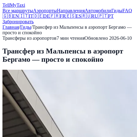
Tell
MyTaxi
Все маршруты
Аэропорты
Направления
Автомобили
Гиды
FAQ
🇬🇧
EN
🇮🇹
IT
🇩🇪
DE
🇫🇷
FR
🇪🇸
ES
🇷🇺
RU
🇵🇹
PT
Забронировать
Главная
/
Гиды
/
Трансфер из Мальпенсы в аэропорт Бергамо —
просто и спокойно
Трансферы из аэропортов
7
мин чтения
Обновлено
2026-06-10
Трансфер из Мальпенсы в аэропорт
Бергамо — просто и спокойно