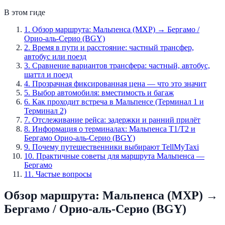
В этом гиде
1
.
Обзор маршрута: Мальпенса (MXP) → Бергамо /
Орио-аль-Серио (BGY)
2
.
Время в пути и расстояние: частный трансфер,
автобус или поезд
3
.
Сравнение вариантов трансфера: частный, автобус,
шаттл и поезд
4
.
Прозрачная фиксированная цена — что это значит
5
.
Выбор автомобиля: вместимость и багаж
6
.
Как проходит встреча в Мальпенсе (Терминал 1 и
Терминал 2)
7
.
Отслеживание рейса: задержки и ранний прилёт
8
.
Информация о терминалах: Мальпенса T1/T2 и
Бергамо Орио-аль-Серио (BGY)
9
.
Почему путешественники выбирают TellMyTaxi
10
.
Практичные советы для маршрута Мальпенса —
Бергамо
11
.
Частые вопросы
Обзор маршрута: Мальпенса (MXP) →
Бергамо / Орио-аль-Серио (BGY)