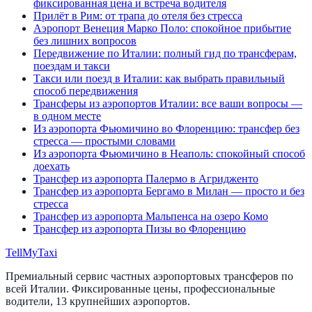
фиксированная цена и встреча водителя
Прилёт в Рим: от трапа до отеля без стресса
Аэропорт Венеция Марко Поло: спокойное прибытие
без лишних вопросов
Передвижение по Италии: полный гид по трансферам,
поездам и такси
Такси или поезд в Италии: как выбрать правильный
способ передвижения
Трансферы из аэропортов Италии: все ваши вопросы —
в одном месте
Из аэропорта Фьюмичино во Флоренцию: трансфер без
стресса — простыми словами
Из аэропорта Фьюмичино в Неаполь: спокойный способ
доехать
Трансфер из аэропорта Палермо в Агридженто
Трансфер из аэропорта Бергамо в Милан — просто и без
стресса
Трансфер из аэропорта Мальпенса на озеро Комо
Трансфер из аэропорта Пизы во Флоренцию
Tell
MyTaxi
Премиальный сервис частных аэропортовых трансферов по
всей Италии. Фиксированные цены, профессиональные
водители, 13 крупнейших аэропортов.