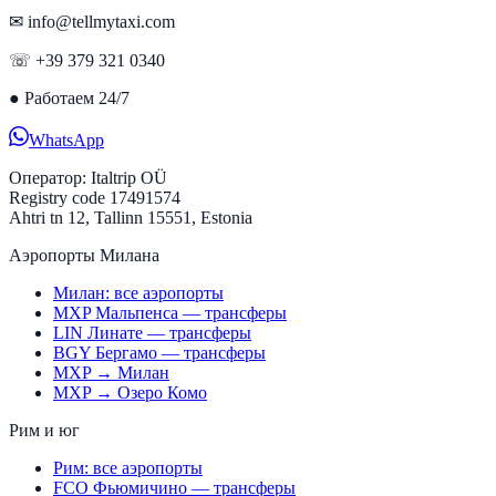
✉ info@tellmytaxi.com
☏ +39 379 321 0340
●
Работаем 24/7
WhatsApp
Оператор:
Italtrip OÜ
Registry code 17491574
Ahtri tn 12, Tallinn 15551, Estonia
Аэропорты Милана
Милан: все аэропорты
MXP Мальпенса — трансферы
LIN Линате — трансферы
BGY Бергамо — трансферы
MXP → Милан
MXP → Озеро Комо
Рим и юг
Рим: все аэропорты
FCO Фьюмичино — трансферы