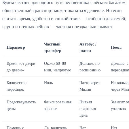
Будем честны: для одного путешественника с лёгким багажом
общественный транспорт может оказаться дешевле. Но если
считать время, удобство и спокойствие — особенно для семей,
групп и ночных рейсов — частная поездка выигрывает.
Частный
Автобус /
Параметр
Поезд
трансфер
шаттл
Время «от двери
Около 60–80
Дольше, по
Дольше, с
до двери»
мин, напрямую
расписанию
пересадка
Количество
Ноль
Часто через
Несколько
пересадок
Милан
через Мил
Предсказуемость
Фиксированная
Низкая
Зависит о
цены
заранее
стартовая
участков
цена
Помощь с
Да, водитель
Нет
Нет