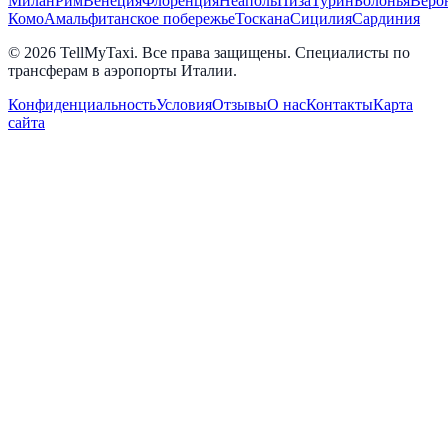
Милан
Рим
Венеция
Флоренция
Неаполь
Пиза
Турин
Болонья
Веро
Комо
Амальфитанское побережье
Тоскана
Сицилия
Сардиния
© 2026 TellMyTaxi.
Все права защищены. Специалисты по
трансферам в аэропорты Италии.
Конфиденциальность
Условия
Отзывы
О нас
Контакты
Карта
сайта