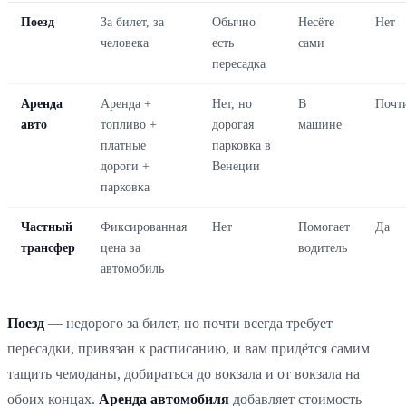
Поезд
За билет, за
Обычно
Несёте
Нет
человека
есть
сами
пересадка
Аренда
Аренда +
Нет, но
В
Почт
авто
топливо +
дорогая
машине
платные
парковка в
дороги +
Венеции
парковка
Частный
Фиксированная
Нет
Помогает
Да
трансфер
цена за
водитель
автомобиль
Поезд
— недорого за билет, но почти всегда требует
пересадки, привязан к расписанию, и вам придётся самим
тащить чемоданы, добираться до вокзала и от вокзала на
обоих концах.
Аренда автомобиля
добавляет стоимость