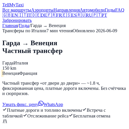
Tell
MyTaxi
Все маршруты
Аэропорты
Направления
Автомобили
Гиды
FAQ
🇬🇧
EN
🇮🇹
IT
🇩🇪
DE
🇫🇷
FR
🇪🇸
ES
🇷🇺
RU
🇵🇹
PT
Забронировать
Главная
/
Гиды
/
Гарда
→
Венеция
Трансферы по Италии
7
мин чтения
Обновлено
2026-06-09
Гарда → Венеция
Частный трансфер
Гарда
Италия
150 km
Венеция
Франция
Частный трансфер «от двери до двери» — ~1.8 ч,
фиксированная цена, платные дороги включены. Без счётчика
и сюрпризов.
Узнать фикс. цену
WhatsApp
Платные дороги и топливо включены
Встреча с
табличкой
Отслеживание рейса
Бесплатная отмена