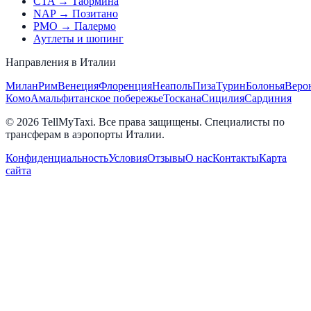
CTA → Таормина
NAP → Позитано
PMO → Палермо
Аутлеты и шопинг
Направления в Италии
Милан
Рим
Венеция
Флоренция
Неаполь
Пиза
Турин
Болонья
Веро
Комо
Амальфитанское побережье
Тоскана
Сицилия
Сардиния
© 2026 TellMyTaxi.
Все права защищены. Специалисты по
трансферам в аэропорты Италии.
Конфиденциальность
Условия
Отзывы
О нас
Контакты
Карта
сайта