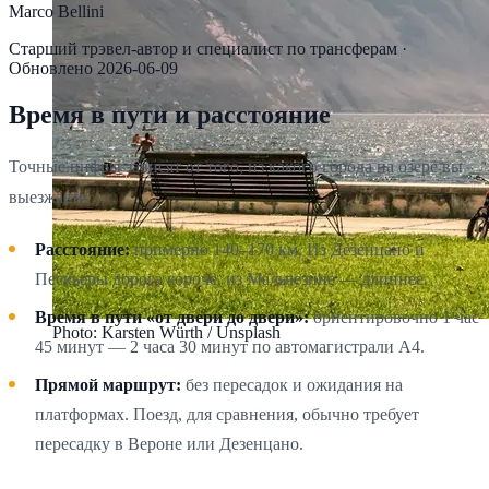
Marco Bellini
Старший трэвел-автор и специалист по трансферам
·
Обновлено
2026-06-09
Время в пути и расстояние
Точные цифры зависят от того, из какого города на озере вы
выезжаете.
Расстояние:
примерно 140–170 км. Из Дезенцано и
Пескьеры дорога короче, из Мальчезине — длиннее.
Время в пути «от двери до двери»:
ориентировочно 1 час
Photo: Karsten Würth / Unsplash
45 минут — 2 часа 30 минут по автомагистрали A4.
Прямой маршрут:
без пересадок и ожидания на
платформах. Поезд, для сравнения, обычно требует
пересадку в Вероне или Дезенцано.