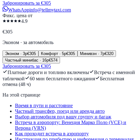
Забронировать за €305
WhatsApp
info@tellmytaxi.com
Фикс. цена от
4.9
€
305
Эконом
·
за автомобиль
Эконом
·
3
p
€
305
Комфорт
·
5
p
€
305
Минивэн
·
7
p
€
320
Частный минибас
·
16
p
€
574
Забронировать за €305
Платные дороги и топливо включены
Встреча с именной
табличкой
60 мин бесплатного ожидания
Бесплатная
отмена (48 ч)
На этой странице
Время в пути и расстояние
Частный трансфер, поезд или аренда авто
Выбор автомобиля под вашу группу и багаж
Встреча в аэропорту: Венеция Марко Поло (VCE) и
Верона (VRN)
Как проходит встреча в аэропорту
Инструкция по прибытию и информация о терминалах