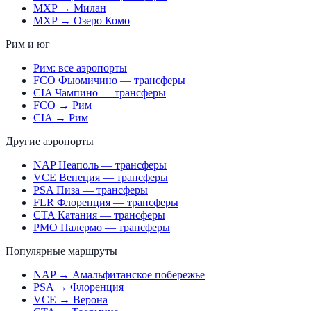
MXP → Милан
MXP → Озеро Комо
Рим и юг
Рим: все аэропорты
FCO Фьюмичино — трансферы
CIA Чампино — трансферы
FCO → Рим
CIA → Рим
Другие аэропорты
NAP Неаполь — трансферы
VCE Венеция — трансферы
PSA Пиза — трансферы
FLR Флоренция — трансферы
CTA Катания — трансферы
PMO Палермо — трансферы
Популярные маршруты
NAP → Амальфитанское побережье
PSA → Флоренция
VCE → Верона