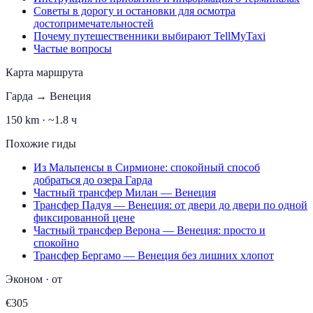
Советы в дорогу и остановки для осмотра
достопримечательностей
Почему путешественники выбирают TellMyTaxi
Частые вопросы
Карта маршрута
Гарда
→
Венеция
150
km ·
~1.8 ч
Похожие гиды
Из Мальпенсы в Сирмионе: спокойный способ
добраться до озера Гарда
Частный трансфер Милан — Венеция
Трансфер Падуя — Венеция: от двери до двери по одной
фиксированной цене
Частный трансфер Верона — Венеция: просто и
спокойно
Трансфер Бергамо — Венеция без лишних хлопот
Эконом
·
от
€
305