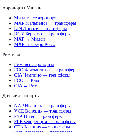
Аэропорты Милана
Милан: все аэропорты
MXP Мальпенса — трансферы
LIN Линате — трансферы
BGY Бергамо — трансферы
MXP → Милан
MXP → Озеро Комо
Рим и юг
Рим: все аэропорты
FCO Фьюмичино — трансферы
CIA Чампино — трансферы
FCO → Рим
CIA → Рим
Другие аэропорты
NAP Неаполь — трансферы
VCE Венеция — трансферы
PSA Пиза — трансферы
FLR Флоренция — трансферы
CTA Катания — трансферы