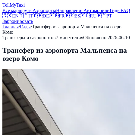
Tell
MyTaxi
Все маршруты
Аэропорты
Направления
Автомобили
Гиды
FAQ
🇬🇧
EN
🇮🇹
IT
🇩🇪
DE
🇫🇷
FR
🇪🇸
ES
🇷🇺
RU
🇵🇹
PT
Забронировать
Главная
/
Гиды
/
Трансфер из аэропорта Мальпенса на озеро
Комо
Трансферы из аэропортов
7
мин чтения
Обновлено
2026-06-10
Трансфер из аэропорта Мальпенса на
озеро Комо