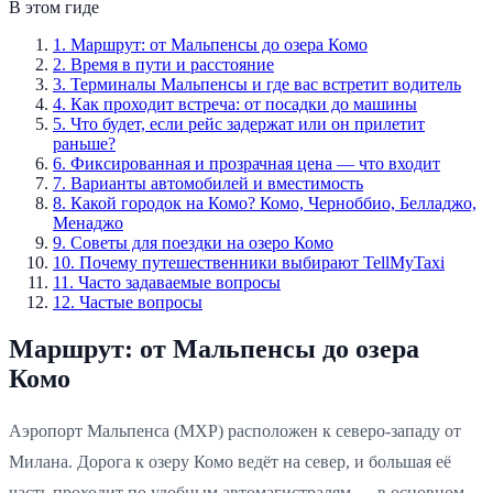
В этом гиде
1
.
Маршрут: от Мальпенсы до озера Комо
2
.
Время в пути и расстояние
3
.
Терминалы Мальпенсы и где вас встретит водитель
4
.
Как проходит встреча: от посадки до машины
5
.
Что будет, если рейс задержат или он прилетит
раньше?
6
.
Фиксированная и прозрачная цена — что входит
7
.
Варианты автомобилей и вместимость
8
.
Какой городок на Комо? Комо, Черноббио, Белладжо,
Менаджо
9
.
Советы для поездки на озеро Комо
10
.
Почему путешественники выбирают TellMyTaxi
11
.
Часто задаваемые вопросы
12
.
Частые вопросы
Маршрут: от Мальпенсы до озера
Комо
Аэропорт Мальпенса (MXP) расположен к северо-западу от
Милана. Дорога к озеру Комо ведёт на север, и большая её
часть проходит по удобным автомагистралям — в основном