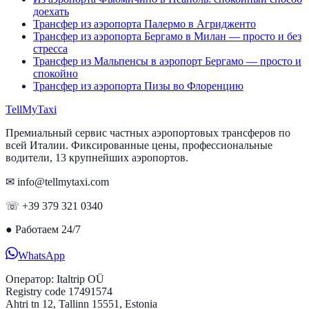
доехать
Трансфер из аэропорта Палермо в Агридженто
Трансфер из аэропорта Бергамо в Милан — просто и без
стресса
Трансфер из Мальпенсы в аэропорт Бергамо — просто и
спокойно
Трансфер из аэропорта Пизы во Флоренцию
Tell
MyTaxi
Премиальный сервис частных аэропортовых трансферов по
всей Италии. Фиксированные цены, профессиональные
водители, 13 крупнейших аэропортов.
✉ info@tellmytaxi.com
☏ +39 379 321 0340
●
Работаем 24/7
WhatsApp
Оператор:
Italtrip OÜ
Registry code 17491574
Ahtri tn 12, Tallinn 15551, Estonia