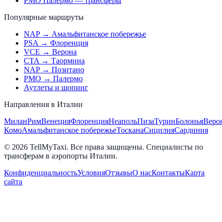
PMO Палермо — трансферы
Популярные маршруты
NAP → Амальфитанское побережье
PSA → Флоренция
VCE → Верона
CTA → Таормина
NAP → Позитано
PMO → Палермо
Аутлеты и шопинг
Направления в Италии
Милан
Рим
Венеция
Флоренция
Неаполь
Пиза
Турин
Болонья
Веро
Комо
Амальфитанское побережье
Тоскана
Сицилия
Сардиния
© 2026 TellMyTaxi.
Все права защищены. Специалисты по
трансферам в аэропорты Италии.
Конфиденциальность
Условия
Отзывы
О нас
Контакты
Карта
сайта