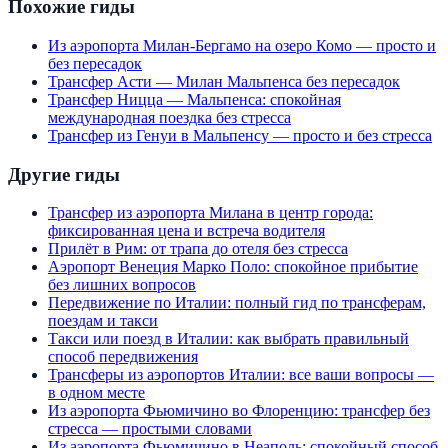
Похожие гиды
Из аэропорта Милан-Бергамо на озеро Комо — просто и
без пересадок
Трансфер Асти — Милан Мальпенса без пересадок
Трансфер Ницца — Мальпенса: спокойная
международная поездка без стресса
Трансфер из Генуи в Мальпенсу — просто и без стресса
Другие гиды
Трансфер из аэропорта Милана в центр города:
фиксированная цена и встреча водителя
Прилёт в Рим: от трапа до отеля без стресса
Аэропорт Венеция Марко Поло: спокойное прибытие
без лишних вопросов
Передвижение по Италии: полный гид по трансферам,
поездам и такси
Такси или поезд в Италии: как выбрать правильный
способ передвижения
Трансферы из аэропортов Италии: все ваши вопросы —
в одном месте
Из аэропорта Фьюмичино во Флоренцию: трансфер без
стресса — простыми словами
Из аэропорта Фьюмичино в Неаполь: спокойный способ