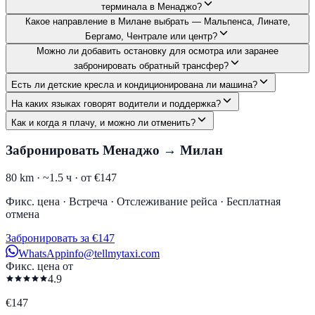
терминала в Менаджо?
Какое направление в Милане выбрать — Мальпенса, Линате,
Бергамо, Чентрале или центр?
Можно ли добавить остановку для осмотра или заранее
забронировать обратный трансфер?
Есть ли детские кресла и кондиционирована ли машина?
На каких языках говорят водители и поддержка?
Как и когда я плачу, и можно ли отменить?
Забронировать Менаджо → Милан
80 km ·
~1.5 ч ·
от €147
Фикс. цена · Встреча · Отслеживание рейса · Бесплатная
отмена
Забронировать за €147
WhatsApp
info@tellmytaxi.com
Фикс. цена от
4.9
€
147