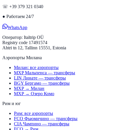
☏ +39 379 321 0340
●
Работаем 24/7
WhatsApp
Оператор:
Italtrip OÜ
Registry code 17491574
Ahtri tn 12, Tallinn 15551, Estonia
Аэропорты Милана
Милан: все аэропорты
MXP Мальпенса — трансферы
LIN Линате — трансферы
BGY Бергамо — трансферы
MXP → Милан
MXP → Озеро Комо
Рим и юг
Рим: все аэропорты
FCO Фьюмичино — трансферы
CIA Чампино — трансферы
FCO → Рим