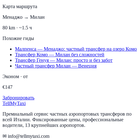
Карта маршрута
Менаджо
→
Милан
80
km ·
~1.5 ч
Похожие гиды
Малпенса — Менаджо: частный трансфер на озеро Комо
Трансфер Комо — Милан без сложностей
Трансфер Генуя — Милан: просто и без забот
Частный трансфер Милан — Венеция
Эконом
·
от
€
147
Забронировать
Tell
MyTaxi
Премиальный сервис частных аэропортовых трансферов по
всей Италии. Фиксированные цены, профессиональные
водители, 13 крупнейших аэропортов.
✉ info@tellmytaxi.com