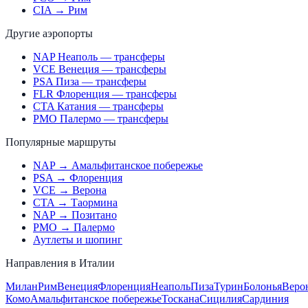
CIA → Рим
Другие аэропорты
NAP Неаполь — трансферы
VCE Венеция — трансферы
PSA Пиза — трансферы
FLR Флоренция — трансферы
CTA Катания — трансферы
PMO Палермо — трансферы
Популярные маршруты
NAP → Амальфитанское побережье
PSA → Флоренция
VCE → Верона
CTA → Таормина
NAP → Позитано
PMO → Палермо
Аутлеты и шопинг
Направления в Италии
Милан
Рим
Венеция
Флоренция
Неаполь
Пиза
Турин
Болонья
Веро
Комо
Амальфитанское побережье
Тоскана
Сицилия
Сардиния