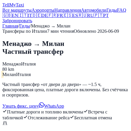
Tell
MyTaxi
Все маршруты
Аэропорты
Направления
Автомобили
Гиды
FAQ
🇬🇧
EN
🇮🇹
IT
🇩🇪
DE
🇫🇷
FR
🇪🇸
ES
🇷🇺
RU
🇵🇹
PT
Забронировать
Главная
/
Гиды
/
Менаджо
→
Милан
Трансферы по Италии
7
мин чтения
Обновлено
2026-06-09
Менаджо → Милан
Частный трансфер
Менаджо
Италия
80 km
Милан
Италия
Частный трансфер «от двери до двери» — ~1.5 ч,
фиксированная цена, платные дороги включены. Без счётчика
и сюрпризов.
Узнать фикс. цену
WhatsApp
Платные дороги и топливо включены
Встреча с
табличкой
Отслеживание рейса
Бесплатная отмена