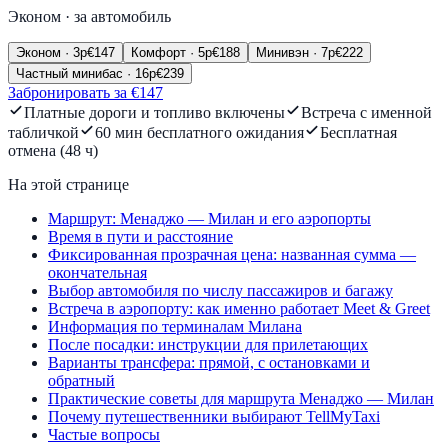
Эконом
·
за автомобиль
Эконом
·
3
p
€
147
Комфорт
·
5
p
€
188
Минивэн
·
7
p
€
222
Частный минибас
·
16
p
€
239
Забронировать за €147
Платные дороги и топливо включены
Встреча с именной
табличкой
60 мин бесплатного ожидания
Бесплатная
отмена (48 ч)
На этой странице
Маршрут: Менаджо — Милан и его аэропорты
Время в пути и расстояние
Фиксированная прозрачная цена: названная сумма —
окончательная
Выбор автомобиля по числу пассажиров и багажу
Встреча в аэропорту: как именно работает Meet & Greet
Информация по терминалам Милана
После посадки: инструкции для прилетающих
Варианты трансфера: прямой, с остановками и
обратный
Практические советы для маршрута Менаджо — Милан
Почему путешественники выбирают TellMyTaxi
Частые вопросы