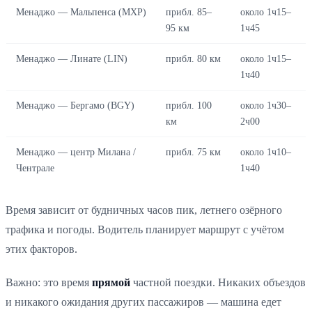
Менаджо — Мальпенса (MXP)
прибл. 85–
около 1ч15–
95 км
1ч45
Менаджо — Линате (LIN)
прибл. 80 км
около 1ч15–
1ч40
Менаджо — Бергамо (BGY)
прибл. 100
около 1ч30–
км
2ч00
Менаджо — центр Милана /
прибл. 75 км
около 1ч10–
Чентрале
1ч40
Время зависит от будничных часов пик, летнего озёрного
трафика и погоды. Водитель планирует маршрут с учётом
этих факторов.
Важно: это время
прямой
частной поездки. Никаких объездов
и никакого ожидания других пассажиров — машина едет