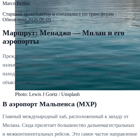
Marco Bellini
Старший трэвел-автор и специалист по трансферам
·
Обновлено
2026-06-09
Маршрут: Менаджо — Милан и его
аэропорты
Прежде чем бронировать, важно выбрать правильную точку
назначения. «Милан» — это несколько разных мест, и они
находятся в разных сторонах от города. Ниже — короткое
объяснение, чтобы вы не ошиблись.
Photo: Lewis J Goetz / Unsplash
В аэропорт Мальпенса (MXP)
Главный международный хаб, расположенный к западу от
Милана. Сюда прилетает большинство дальнемагистральных
и межконтинентальных рейсов. Это самое частое направление