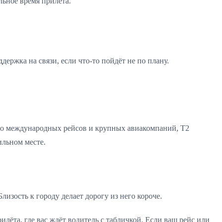
льное время прилёта.
держка на связи, если что-то пойдёт не по плану.
во международных рейсов и крупных авиакомпаний, T2
ильном месте.
изость к городу делает дорогу из него короче.
лёта, где вас ждёт водитель с табличкой. Если ваш рейс или