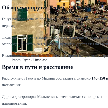
Обзор маршрута: Генуя — Милан
Генуя расположена на побережье Лигурии, Милан — в глубине 
пересадок.
Люди едут по этому маршруту по разным причинам: успеть на 
от поезда или автобуса тем, что он прямой и доставляет вас то
Важный момент: водитель может ехать прямо к терминалу аэропо
Photo: Ryan / Unsplash
Время в пути и расстояние
Расстояние от Генуи до Милана составляет примерно
140–150 
назначения.
Дорога до аэропорта Мальпенса может отличаться по времени о
планировании.