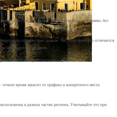
ралью, поэтому поездка на автомобиле проходит прямо, без
 продолжить путешествие дальше. Частный трансфер отличается
адку или ждать расписания.
дите там, где вам действительно нужно.
точное время зависит от трафика и конкретного места
расположены в разных частях региона. Учитывайте это при