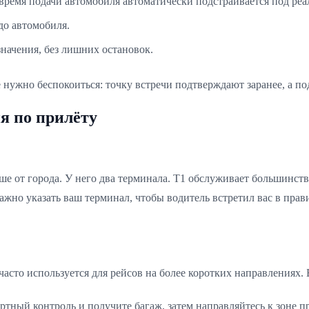
время подачи автомобиля автоматически подстраивается под реа
до автомобиля.
значения, без лишних остановок.
 нужно беспокоиться: точку встречи подтверждают заранее, а под
я по прилёту
 от города. У него два терминала. T1 обслуживает большинст
жно указать ваш терминал, чтобы водитель встретил вас в прав
сто используется для рейсов на более коротких направлениях. Бл
ный контроль и получите багаж, затем направляйтесь к зоне при