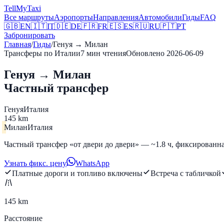
Tell
MyTaxi
Все маршруты
Аэропорты
Направления
Автомобили
Гиды
FAQ
🇬🇧
EN
🇮🇹
IT
🇩🇪
DE
🇫🇷
FR
🇪🇸
ES
🇷🇺
RU
🇵🇹
PT
Забронировать
Главная
/
Гиды
/
Генуя
→
Милан
Трансферы по Италии
7
мин чтения
Обновлено
2026-06-09
Генуя → Милан
Частный трансфер
Генуя
Италия
145 km
Милан
Италия
Частный трансфер «от двери до двери» — ~1.8 ч, фиксированна
Узнать фикс. цену
WhatsApp
Платные дороги и топливо включены
Встреча с табличкой
145 km
Расстояние