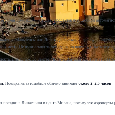
региона Ломбардия. Эти два города связаны удобной автомагист
вылет из Мальпенсы или Линате, добраться на деловую встречу,
чно к месту. Не нужно тащить чемоданы по вокзалу, искать перес
рта, а не только до центра Милана. Вы садитесь в Генуе и выхо
км
. Поездка на автомобиле обычно занимает
около 2–2,5 часов
— 
т поездки в Линате или в центр Милана, потому что аэропорты 