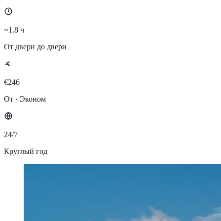
~1.8 ч
От двери до двери
€246
От · Эконом
24/7
Круглый год