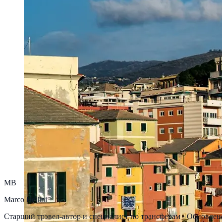
MB
Marco Bellini
Старший трэвел-автор и специалист по трансферам
·
Обновлен