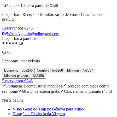
145 km ·
~1.8 h ·
a partir de €246
Preço fixo · Receção · Monitorização de voos · Cancelamento
gratuito
Reservar por €246
WhatsApp
info@tellmytaxi.com
Preço fixo a partir de
4.9
€
246
Economy
·
por veículo
Economy
·
3
p
€
246
Comfort
·
5
p
€
268
Minivan
·
7
p
€
337
Minibus privado
·
16
p
€
450
Reservar por €246
Portagens e combustível incluídos
Receção com placa com o
seu nome
60 min de espera grátis
Cancelamento gratuito (48 h)
Nesta página
Visão Geral do Trajeto: Génova para Milão
Duração e Distância da Viagem