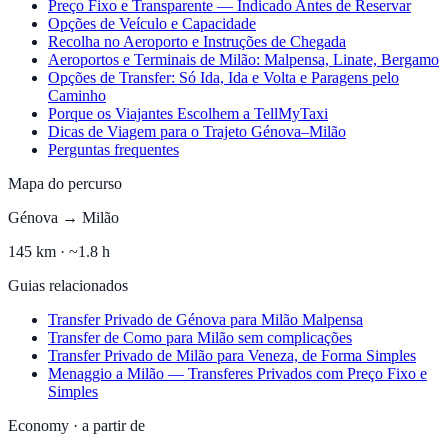
Preço Fixo e Transparente — Indicado Antes de Reservar
Opções de Veículo e Capacidade
Recolha no Aeroporto e Instruções de Chegada
Aeroportos e Terminais de Milão: Malpensa, Linate, Bergamo
Opções de Transfer: Só Ida, Ida e Volta e Paragens pelo
Caminho
Porque os Viajantes Escolhem a TellMyTaxi
Dicas de Viagem para o Trajeto Génova–Milão
Perguntas frequentes
Mapa do percurso
Génova
→
Milão
145
km ·
~1.8 h
Guias relacionados
Transfer Privado de Génova para Milão Malpensa
Transfer de Como para Milão sem complicações
Transfer Privado de Milão para Veneza, de Forma Simples
Menaggio a Milão — Transferes Privados com Preço Fixo e
Simples
Economy
·
a partir de