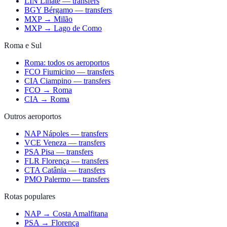
LIN Linate — transfers
BGY Bérgamo — transfers
MXP → Milão
MXP → Lago de Como
Roma e Sul
Roma: todos os aeroportos
FCO Fiumicino — transfers
CIA Ciampino — transfers
FCO → Roma
CIA → Roma
Outros aeroportos
NAP Nápoles — transfers
VCE Veneza — transfers
PSA Pisa — transfers
FLR Florença — transfers
CTA Catânia — transfers
PMO Palermo — transfers
Rotas populares
NAP → Costa Amalfitana
PSA → Florença