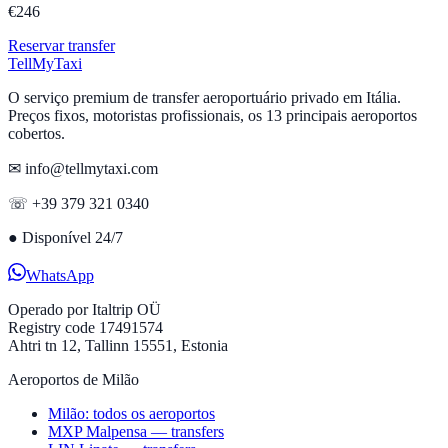
€
246
Reservar transfer
Tell
MyTaxi
O serviço premium de transfer aeroportuário privado em Itália.
Preços fixos, motoristas profissionais, os 13 principais aeroportos
cobertos.
✉ info@tellmytaxi.com
☏ +39 379 321 0340
●
Disponível 24/7
WhatsApp
Operado por
Italtrip OÜ
Registry code 17491574
Ahtri tn 12, Tallinn 15551, Estonia
Aeroportos de Milão
Milão: todos os aeroportos
MXP Malpensa — transfers