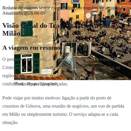
Redator de viagens sénior e especialista em transfers de aeroporto
·
Atualizado
2026-06-09
Visão Geral do Trajeto: Génova para
Milão
A viagem em resumo
O percurso liga Génova — a cidade, o porto ou o Aeroporto
Cristoforo Colombo — ao centro de Milão ou aos aeroportos da
região. É uma rota direta, percorrida numa única viagem
confortável, sem paragens forçadas.
Photo: Ryan / Unsplash
Pode viajar por muitos motivos: ligação a partir do porto de
cruzeiros de Génova, uma reunião de negócios, um voo de partida
em Milão ou simplesmente turismo. O serviço adapta-se a cada
situação.