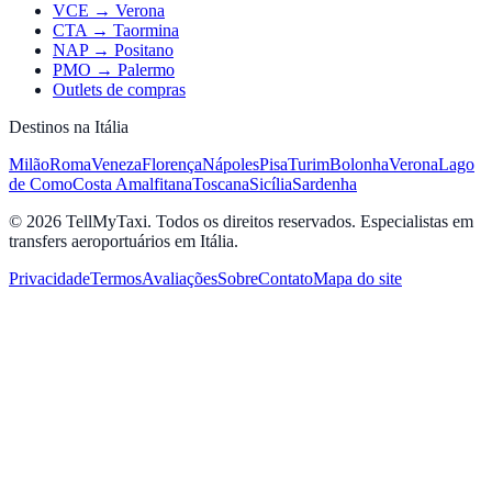
VCE → Verona
CTA → Taormina
NAP → Positano
PMO → Palermo
Outlets de compras
Destinos na Itália
Milão
Roma
Veneza
Florença
Nápoles
Pisa
Turim
Bolonha
Verona
Lago
de Como
Costa Amalfitana
Toscana
Sicília
Sardenha
© 2026 TellMyTaxi.
Todos os direitos reservados. Especialistas em
transfers aeroportuários em Itália.
Privacidade
Termos
Avaliações
Sobre
Contato
Mapa do site