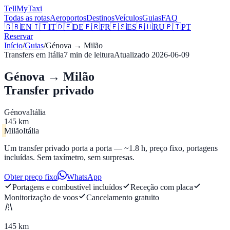
Tell
MyTaxi
Todas as rotas
Aeroportos
Destinos
Veículos
Guias
FAQ
🇬🇧
EN
🇮🇹
IT
🇩🇪
DE
🇫🇷
FR
🇪🇸
ES
🇷🇺
RU
🇵🇹
PT
Reservar
Início
/
Guias
/
Génova
→
Milão
Transfers em Itália
7
min de leitura
Atualizado
2026-06-09
Génova → Milão
Transfer privado
Génova
Itália
145 km
Milão
Itália
Um transfer privado porta a porta — ~1.8 h, preço fixo, portagens
incluídas. Sem taxímetro, sem surpresas.
Obter preço fixo
WhatsApp
Portagens e combustível incluídos
Receção com placa
Monitorização de voos
Cancelamento gratuito
145 km