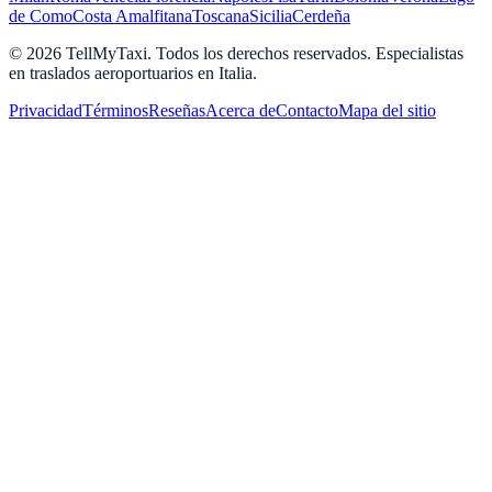
de Como
Costa Amalfitana
Toscana
Sicilia
Cerdeña
© 2026 TellMyTaxi.
Todos los derechos reservados. Especialistas
en traslados aeroportuarios en Italia.
Privacidad
Términos
Reseñas
Acerca de
Contacto
Mapa del sitio