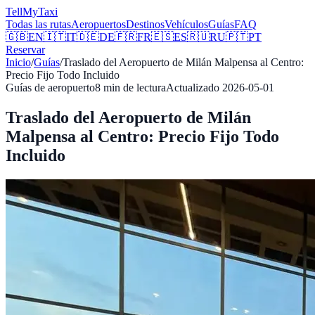
Tell
MyTaxi
Todas las rutas
Aeropuertos
Destinos
Vehículos
Guías
FAQ
🇬🇧
EN
🇮🇹
IT
🇩🇪
DE
🇫🇷
FR
🇪🇸
ES
🇷🇺
RU
🇵🇹
PT
Reservar
Inicio
/
Guías
/
Traslado del Aeropuerto de Milán Malpensa al Centro:
Precio Fijo Todo Incluido
Guías de aeropuerto
8
min de lectura
Actualizado
2026-05-01
Traslado del Aeropuerto de Milán
Malpensa al Centro: Precio Fijo Todo
Incluido