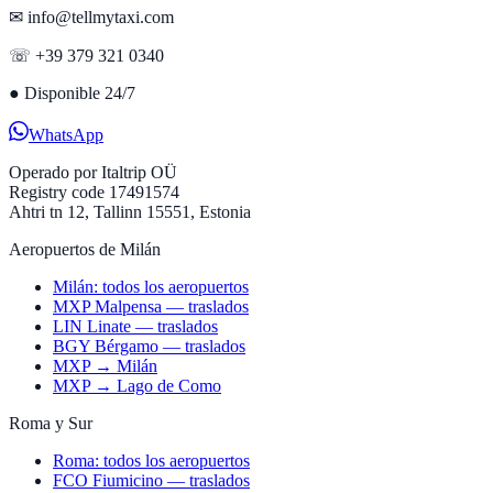
✉ info@tellmytaxi.com
☏ +39 379 321 0340
●
Disponible 24/7
WhatsApp
Operado por
Italtrip OÜ
Registry code 17491574
Ahtri tn 12, Tallinn 15551, Estonia
Aeropuertos de Milán
Milán: todos los aeropuertos
MXP Malpensa — traslados
LIN Linate — traslados
BGY Bérgamo — traslados
MXP → Milán
MXP → Lago de Como
Roma y Sur
Roma: todos los aeropuertos
FCO Fiumicino — traslados