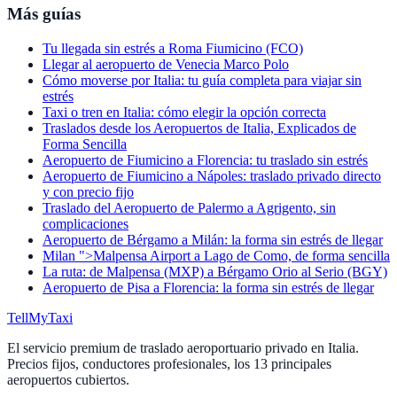
Más guías
Tu llegada sin estrés a Roma Fiumicino (FCO)
Llegar al aeropuerto de Venecia Marco Polo
Cómo moverse por Italia: tu guía completa para viajar sin
estrés
Taxi o tren en Italia: cómo elegir la opción correcta
Traslados desde los Aeropuertos de Italia, Explicados de
Forma Sencilla
Aeropuerto de Fiumicino a Florencia: tu traslado sin estrés
Aeropuerto de Fiumicino a Nápoles: traslado privado directo
y con precio fijo
Traslado del Aeropuerto de Palermo a Agrigento, sin
complicaciones
Aeropuerto de Bérgamo a Milán: la forma sin estrés de llegar
Milan ">Malpensa Airport a Lago de Como, de forma sencilla
La ruta: de Malpensa (MXP) a Bérgamo Orio al Serio (BGY)
Aeropuerto de Pisa a Florencia: la forma sin estrés de llegar
Tell
MyTaxi
El servicio premium de traslado aeroportuario privado en Italia.
Precios fijos, conductores profesionales, los 13 principales
aeropuertos cubiertos.