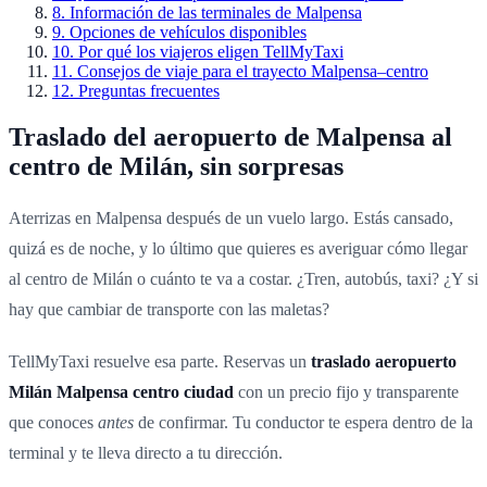
8
.
Información de las terminales de Malpensa
9
.
Opciones de vehículos disponibles
10
.
Por qué los viajeros eligen TellMyTaxi
11
.
Consejos de viaje para el trayecto Malpensa–centro
12
.
Preguntas frecuentes
Traslado del aeropuerto de Malpensa al
centro de Milán, sin sorpresas
Aterrizas en Malpensa después de un vuelo largo. Estás cansado,
quizá es de noche, y lo último que quieres es averiguar cómo llegar
al centro de Milán o cuánto te va a costar. ¿Tren, autobús, taxi? ¿Y si
hay que cambiar de transporte con las maletas?
TellMyTaxi resuelve esa parte. Reservas un
traslado aeropuerto
Milán Malpensa centro ciudad
con un precio fijo y transparente
que conoces
antes
de confirmar. Tu conductor te espera dentro de la
terminal y te lleva directo a tu dirección.