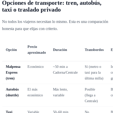
Opciones de transporte: tren, autobús,
taxi o traslado privado
No todos los viajeros necesitan lo mismo. Esta es una comparación
honesta para que elijas con criterio.
Precio
Opción
Duración
Transbordos
E
aproximado
Malpensa
Económico
~50 min a
Sí (metro o
I
Express
Cadorna/Centrale
taxi para la
c
(tren)
última milla)
g
Autobús
El más
Más lento,
Posible
B
(shuttle)
económico
variable
(llega a
c
Centrale)
Taxi
Variable
50–60 min
No
B