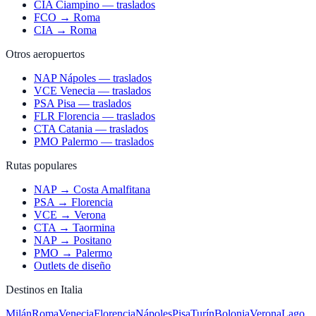
CIA Ciampino — traslados
FCO → Roma
CIA → Roma
Otros aeropuertos
NAP Nápoles — traslados
VCE Venecia — traslados
PSA Pisa — traslados
FLR Florencia — traslados
CTA Catania — traslados
PMO Palermo — traslados
Rutas populares
NAP → Costa Amalfitana
PSA → Florencia
VCE → Verona
CTA → Taormina
NAP → Positano
PMO → Palermo
Outlets de diseño
Destinos en Italia
Milán
Roma
Venecia
Florencia
Nápoles
Pisa
Turín
Bolonia
Verona
Lago