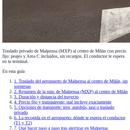
Traslado privado de Malpensa (MXP) al centro de Milán con precio
fijo: peajes y Area C incluidos, sin recargos. El conductor te espera
en tu terminal.
En esta guía
1
.
Traslado del aeropuerto de Malpensa al centro de Milán, sin
sorpresas
2
.
Resumen de la ruta: de Malpensa (MXP) al centro de Milán
3
.
Duración y distancia del trayecto
4
.
Precio fijo y transparente: qué incluye exactamente
5
.
Opciones de transporte: tren, autobús, taxi o traslado
privado
6
.
La recogida en el aeropuerto: dónde te espera el conductor
(T1 y T2)
7
.
Qué hacer paso a paso tras aterrizar en Malpensa