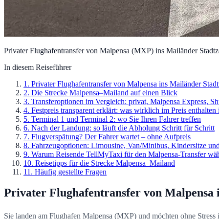
Privater Flughafentransfer von Malpensa (MXP) ins Mailänder Stadtz
In diesem Reiseführer
1
.
Privater Flughafentransfer von Malpensa ins Mailänder Stad
2
.
Die Strecke Malpensa–Mailand auf einen Blick
3
.
Transferoptionen im Vergleich: privat, Malpensa Express, Sh
4
.
Festpreis transparent erklärt: was wirklich im Preis enthalten i
5
.
Terminal 1 und Terminal 2: wo Sie Ihren Fahrer treffen
6
.
Nach der Landung: so läuft die Abholung Schritt für Schritt
7
.
Flugverspätung? Der Fahrer wartet – ohne Aufpreis
8
.
Fahrzeugoptionen: Limousine, Van/Minibus, Kindersitze u
9
.
Warum Reisende TellMyTaxi für den Malpensa-Transfer wä
10
.
Reisetipps für die Strecke Malpensa–Mailand
11
.
Häufig gestellte Fragen
Privater Flughafentransfer von Malpensa 
Sie landen am Flughafen Malpensa (MXP) und möchten ohne Stress in