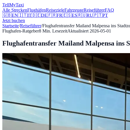
Tell
MyTaxi
Alle Strecken
Flughäfen
Reiseziele
Fahrzeuge
Reiseführer
FAQ
🇬🇧
EN
🇮🇹
IT
🇩🇪
DE
🇫🇷
FR
🇪🇸
ES
🇷🇺
RU
🇵🇹
PT
Jetzt buchen
Startseite
/
Reiseführer
/
Flughafentransfer Mailand Malpensa ins Stadtz
Flughafen-Ratgeber
8
Min. Lesezeit
Aktualisiert
2026-05-01
Flughafentransfer Mailand Malpensa ins S