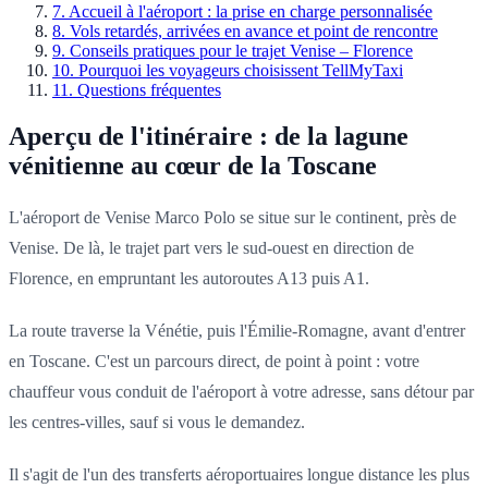
7
.
Accueil à l'aéroport : la prise en charge personnalisée
8
.
Vols retardés, arrivées en avance et point de rencontre
9
.
Conseils pratiques pour le trajet Venise – Florence
10
.
Pourquoi les voyageurs choisissent TellMyTaxi
11
.
Questions fréquentes
Aperçu de l'itinéraire : de la lagune
vénitienne au cœur de la Toscane
L'aéroport de Venise Marco Polo se situe sur le continent, près de
Venise. De là, le trajet part vers le sud-ouest en direction de
Florence, en empruntant les autoroutes A13 puis A1.
La route traverse la Vénétie, puis l'Émilie-Romagne, avant d'entrer
en Toscane. C'est un parcours direct, de point à point : votre
chauffeur vous conduit de l'aéroport à votre adresse, sans détour par
les centres-villes, sauf si vous le demandez.
Il s'agit de l'un des transferts aéroportuaires longue distance les plus