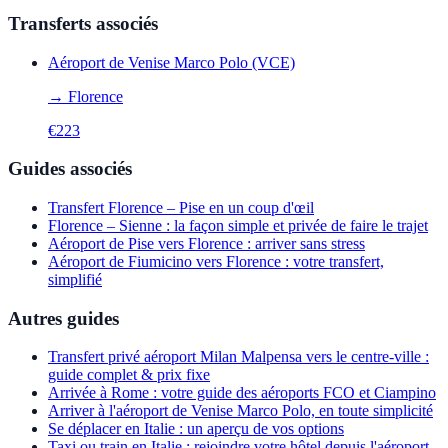
Transferts associés
Aéroport de Venise Marco Polo (VCE)
→
Florence
€
223
Guides associés
Transfert Florence – Pise en un coup d'œil
Florence – Sienne : la façon simple et privée de faire le trajet
Aéroport de Pise vers Florence : arriver sans stress
Aéroport de Fiumicino vers Florence : votre transfert,
simplifié
Autres guides
Transfert privé aéroport Milan Malpensa vers le centre-ville :
guide complet & prix fixe
Arrivée à Rome : votre guide des aéroports FCO et Ciampino
Arriver à l'aéroport de Venise Marco Polo, en toute simplicité
Se déplacer en Italie : un aperçu de vos options
Taxi ou train en Italie : rejoindre votre hôtel depuis l'aéroport