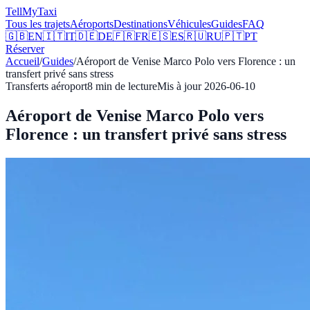
Tell
MyTaxi
Tous les trajets
Aéroports
Destinations
Véhicules
Guides
FAQ
🇬🇧
EN
🇮🇹
IT
🇩🇪
DE
🇫🇷
FR
🇪🇸
ES
🇷🇺
RU
🇵🇹
PT
Réserver
Accueil
/
Guides
/
Aéroport de Venise Marco Polo vers Florence : un
transfert privé sans stress
Transferts aéroport
8
min de lecture
Mis à jour
2026-06-10
Aéroport de Venise Marco Polo vers
Florence : un transfert privé sans stress