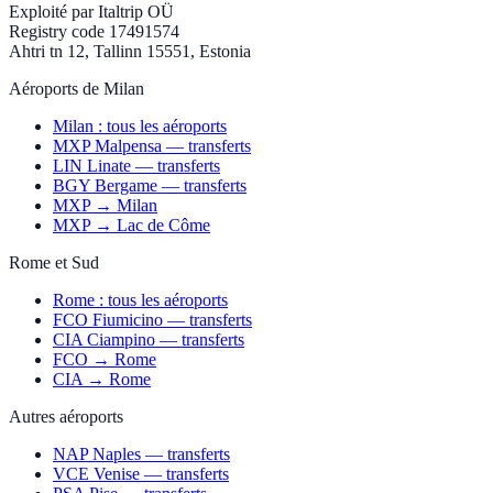
Exploité par
Italtrip OÜ
Registry code 17491574
Ahtri tn 12, Tallinn 15551, Estonia
Aéroports de Milan
Milan : tous les aéroports
MXP Malpensa — transferts
LIN Linate — transferts
BGY Bergame — transferts
MXP → Milan
MXP → Lac de Côme
Rome et Sud
Rome : tous les aéroports
FCO Fiumicino — transferts
CIA Ciampino — transferts
FCO → Rome
CIA → Rome
Autres aéroports
NAP Naples — transferts
VCE Venise — transferts