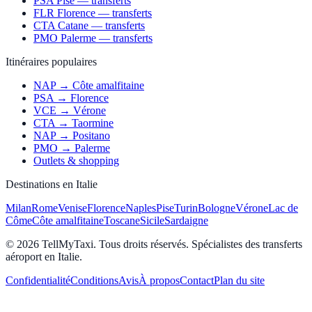
PSA Pise — transferts
FLR Florence — transferts
CTA Catane — transferts
PMO Palerme — transferts
Itinéraires populaires
NAP → Côte amalfitaine
PSA → Florence
VCE → Vérone
CTA → Taormine
NAP → Positano
PMO → Palerme
Outlets & shopping
Destinations en Italie
Milan
Rome
Venise
Florence
Naples
Pise
Turin
Bologne
Vérone
Lac de
Côme
Côte amalfitaine
Toscane
Sicile
Sardaigne
© 2026 TellMyTaxi.
Tous droits réservés. Spécialistes des transferts
aéroport en Italie.
Confidentialité
Conditions
Avis
À propos
Contact
Plan du site