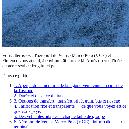
Vous atterrissez à l'aéroport de Venise Marco Polo (VCE) et
Florence vous attend, à environ 260 km de là. Après un vol, l'idée
de gérer seul ce long trajet peut…
Dans ce guide
1
.
Aperçu de l'itinéraire : de la lagune vénitienne au cœur de
la Toscane
2
.
Durée et distance du trajet
3
.
Options de transfert : transfert privé, train, bus et navette
4
.
Tarification fixe et transparente — ce que vous voyez est ce
que vous payez
5
.
Des véhicules adaptés à chaque taille de groupe
6
.
Aéroport de Venise Marco Polo (VCE) : informations sur le
terminal