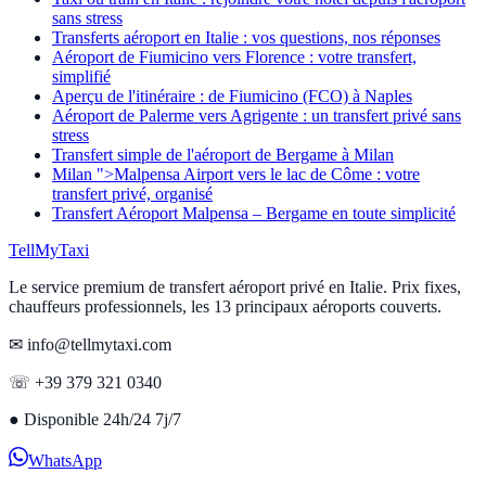
sans stress
Transferts aéroport en Italie : vos questions, nos réponses
Aéroport de Fiumicino vers Florence : votre transfert,
simplifié
Aperçu de l'itinéraire : de Fiumicino (FCO) à Naples
Aéroport de Palerme vers Agrigente : un transfert privé sans
stress
Transfert simple de l'aéroport de Bergame à Milan
Milan ">Malpensa Airport vers le lac de Côme : votre
transfert privé, organisé
Transfert Aéroport Malpensa – Bergame en toute simplicité
Tell
MyTaxi
Le service premium de transfert aéroport privé en Italie. Prix fixes,
chauffeurs professionnels, les 13 principaux aéroports couverts.
✉ info@tellmytaxi.com
☏ +39 379 321 0340
●
Disponible 24h/24 7j/7
WhatsApp