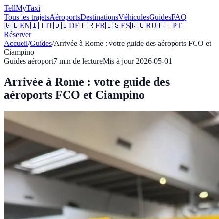
Tell
MyTaxi
Tous les trajets
Aéroports
Destinations
Véhicules
Guides
FAQ
🇬🇧
EN
🇮🇹
IT
🇩🇪
DE
🇫🇷
FR
🇪🇸
ES
🇷🇺
RU
🇵🇹
PT
Réserver
Accueil
/
Guides
/
Arrivée à Rome : votre guide des aéroports FCO et
Ciampino
Guides aéroport
7
min de lecture
Mis à jour
2026-05-01
Arrivée à Rome : votre guide des
aéroports FCO et Ciampino