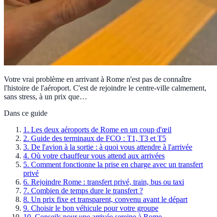
Votre vrai problème en arrivant à Rome n'est pas de connaître
l'histoire de l'aéroport. C'est de rejoindre le centre-ville calmement,
sans stress, à un prix que…
Dans ce guide
1
.
Les deux aéroports de Rome en un coup d'œil
2
.
Guide des terminaux de FCO : T1, T3 et T5
3
.
De l'avion à la sortie : à quoi vous attendre à l'arrivée
4
.
Où votre chauffeur vous attend aux arrivées
5
.
Comment fonctionne la prise en charge avec un transfert
privé
6
.
Rejoindre Rome : transfert privé, train, bus ou taxi
7
.
Combien de temps dure le transfert ?
8
.
Un prix fixe et transparent, convenu avant le départ
9
.
Choisir le bon véhicule pour votre groupe
10
.
Conseils pour une arrivée sereine à Rome