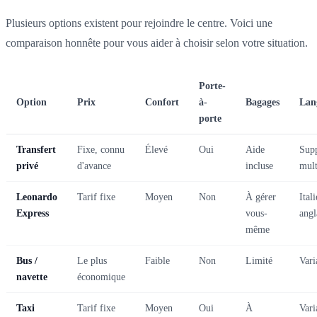
Plusieurs options existent pour rejoindre le centre. Voici une
comparaison honnête pour vous aider à choisir selon votre situation.
Porte-
Option
Prix
Confort
à-
Bagages
Lan
porte
Transfert
Fixe, connu
Élevé
Oui
Aide
Sup
privé
d'avance
incluse
mult
Leonardo
Tarif fixe
Moyen
Non
À gérer
Itali
Express
vous-
angl
même
Bus /
Le plus
Faible
Non
Limité
Vari
navette
économique
Taxi
Tarif fixe
Moyen
Oui
À
Vari