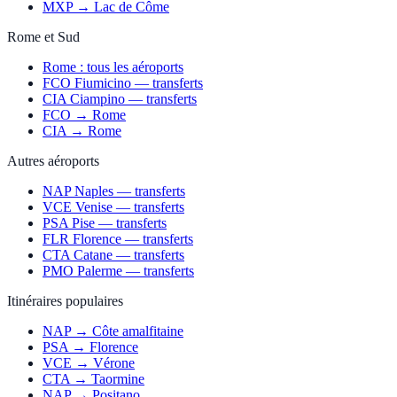
MXP → Lac de Côme
Rome et Sud
Rome : tous les aéroports
FCO Fiumicino — transferts
CIA Ciampino — transferts
FCO → Rome
CIA → Rome
Autres aéroports
NAP Naples — transferts
VCE Venise — transferts
PSA Pise — transferts
FLR Florence — transferts
CTA Catane — transferts
PMO Palerme — transferts
Itinéraires populaires
NAP → Côte amalfitaine
PSA → Florence
VCE → Vérone
CTA → Taormine
NAP → Positano