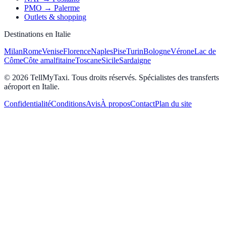
PMO → Palerme
Outlets & shopping
Destinations en Italie
Milan
Rome
Venise
Florence
Naples
Pise
Turin
Bologne
Vérone
Lac de
Côme
Côte amalfitaine
Toscane
Sicile
Sardaigne
© 2026 TellMyTaxi.
Tous droits réservés. Spécialistes des transferts
aéroport en Italie.
Confidentialité
Conditions
Avis
À propos
Contact
Plan du site