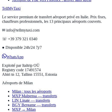
Tell
MyTaxi
Le service premium de transfert aéroport privé en Italie. Prix fixes,
chauffeurs professionnels, les 13 principaux aéroports couverts.
✉ info@tellmytaxi.com
☏ +39 379 321 0340
●
Disponible 24h/24 7j/7
WhatsApp
Exploité par
Italtrip OÜ
Registry code 17491574
Ahtri tn 12, Tallinn 15551, Estonia
Aéroports de Milan
Milan : tous les aéroports
MXP Malpensa — transferts
LIN Linate — transferts
BGY Bergame — transferts
MXP → Milan