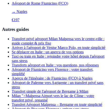
Aéroport de Rome Fiumicino (FCO)
→
Naples
€
197
Autres guides
Transfert privé aéroport Milan Malpensa vers le centre-ville :
guide complet & prix fixe
Arriver à l'aéroport de Venise Marco Polo, en toute simplicité
Se déplacer en Italie : un aperçu de vos options
Taxi ou train en Italie : rejoindre votre hôtel depuis l'aéroport
sans stress
Transferts aéroport en Italie : vos questions, nos réponses
Aéroport de Fiumicino vers Florence : votre transfert,
simplifié
Aperçu de l'itinéraire : de Fiumicino (FCO) à Naples
Aéroport de Palerme vers Agrigente : un transfert privé sans
stress
Transfert simple de l'aéroport de Bergame à Milan
Milan ">Malpensa Airport vers le lac de Côme : votre
transfert privé, organisé
Transfert Aéroport Malpensa – Bergame en toute simplicité
Aéroport de Pise vers Florence : arriver sans stress