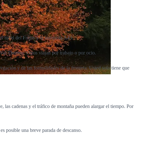
l túnel del Fréjus y la autopista A43.
al Thorens. Otros viajan por trabajo o por ocio.
egación y de las formalidades de la frontera. Usted solo tiene que
e, las cadenas y el tráfico de montaña pueden alargar el tiempo. Por
o, es posible una breve parada de descanso.