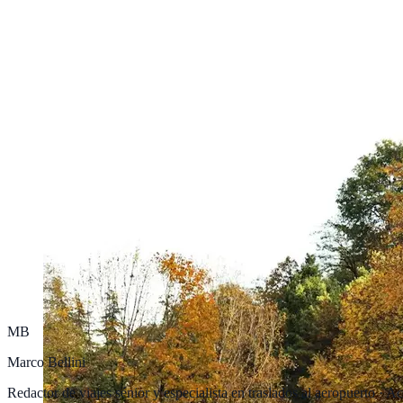
MB
Marco Bellini
Redactor de viajes sénior y especialista en traslados al aeropuerto
·
Ac