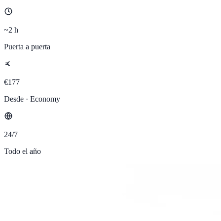
~2 h
Puerta a puerta
€177
Desde · Economy
24/7
Todo el año