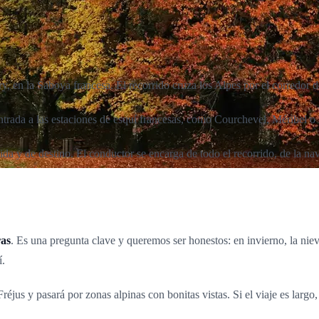
, en la Saboya francesa. El recorrido cruza los Alpes por el corredor de
trada a las estaciones de esquí francesas, como Courchevel, Méribel o V
a y de destino. El conductor se encarga de todo el recorrido, de la nav
ras
. Es una pregunta clave y queremos ser honestos: en invierno, la niev
í.
Fréjus y pasará por zonas alpinas con bonitas vistas. Si el viaje es larg