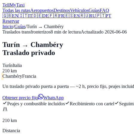
Tell
MyTaxi
Todas las rutas
Aeropuertos
Destinos
Vehículos
Guías
FAQ
🇬🇧
EN
🇮🇹
IT
🇩🇪
DE
🇫🇷
FR
🇪🇸
ES
🇷🇺
RU
🇵🇹
PT
Reservar
Inicio
/
Guías
/
Turín
→
Chambéry
Traslados transfronterizos
8
min de lectura
Actualizado
2026-06-06
Turín → Chambéry
Traslado privado
Turín
Italia
210 km
Chambéry
Francia
Un traslado privado puerta a puerta — ~2 h, precio fijo, peajes incluid
Obtener precio fijo
WhatsApp
Peajes y combustible incluidos
Recibimiento con cartel
Seguimi
210 km
Distancia