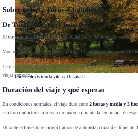
Sobre la ruta Turín–Chambéry
De Turín a los Alpes franceses
El trayecto une Turín, en la región italiana del Piamonte, con Chambéry
Muchos viajeros eligen esta ruta porque Chambéry es una puerta de en
La distancia es de unos 150 a 180 km, según el punto exacto de recogid
viajar cómodo.
Photo: alexis tourkevitch / Unsplash
Duración del viaje y qué esperar
En condiciones normales, el viaje dura entre
2 horas y media y 3 ho
eso los conductores reservan un margen durante la temporada de esqu
Durante el trayecto recorrerá tramos de autopista, cruzará el túnel del 