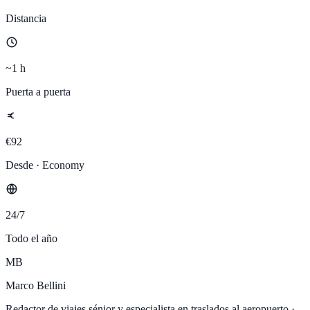
Distancia
~1 h
Puerta a puerta
€92
Desde · Economy
24/7
Todo el año
MB
Marco Bellini
Redactor de viajes sénior y especialista en traslados al aeropuerto
·