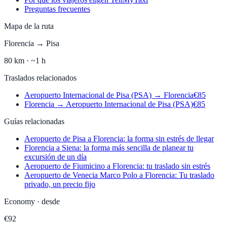
Preguntas frecuentes
Mapa de la ruta
Florencia
→
Pisa
80
km ·
~1 h
Traslados relacionados
Aeropuerto Internacional de Pisa (PSA)
→
Florencia
€
85
Florencia
→
Aeropuerto Internacional de Pisa (PSA)
€
85
Guías relacionadas
Aeropuerto de Pisa a Florencia: la forma sin estrés de llegar
Florencia a Siena: la forma más sencilla de planear tu
excursión de un día
Aeropuerto de Fiumicino a Florencia: tu traslado sin estrés
Aeropuerto de Venecia Marco Polo a Florencia: Tu traslado
privado, un precio fijo
Economy
·
desde
€
92