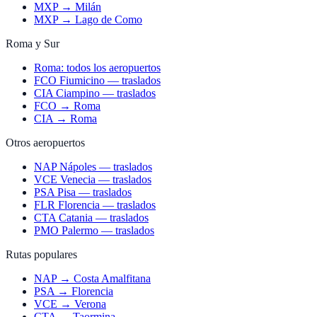
MXP → Milán
MXP → Lago de Como
Roma y Sur
Roma: todos los aeropuertos
FCO Fiumicino — traslados
CIA Ciampino — traslados
FCO → Roma
CIA → Roma
Otros aeropuertos
NAP Nápoles — traslados
VCE Venecia — traslados
PSA Pisa — traslados
FLR Florencia — traslados
CTA Catania — traslados
PMO Palermo — traslados
Rutas populares
NAP → Costa Amalfitana
PSA → Florencia
VCE → Verona
CTA → Taormina