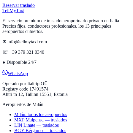
Reservar traslado
Tell
MyTaxi
El servicio premium de traslado aeroportuario privado en Italia.
Precios fijos, conductores profesionales, los 13 principales
aeropuertos cubiertos.
✉ info@tellmytaxi.com
☏ +39 379 321 0340
●
Disponible 24/7
WhatsApp
Operado por
Italtrip OÜ
Registry code 17491574
Ahtri tn 12, Tallinn 15551, Estonia
Aeropuertos de Milán
Milán: todos los aeropuertos
MXP Malpensa — traslados
LIN Linate — traslados
BGY Bérgamo — traslados