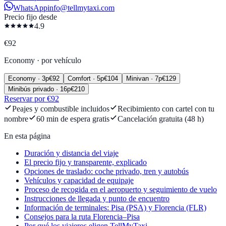
WhatsApp
info@tellmytaxi.com
Precio fijo desde
4.9
€
92
Economy
·
por vehículo
Economy
·
3
p
€
92
Comfort
·
5
p
€
104
Minivan
·
7
p
€
129
Minibús privado
·
16
p
€
210
Reservar por €92
Peajes y combustible incluidos
Recibimiento con cartel con tu
nombre
60 min de espera gratis
Cancelación gratuita (48 h)
En esta página
Duración y distancia del viaje
El precio fijo y transparente, explicado
Opciones de traslado: coche privado, tren y autobús
Vehículos y capacidad de equipaje
Proceso de recogida en el aeropuerto y seguimiento de vuelo
Instrucciones de llegada y punto de encuentro
Información de terminales: Pisa (PSA) y Florencia (FLR)
Consejos para la ruta Florencia–Pisa
Por qué los viajeros eligen TellMyTaxi