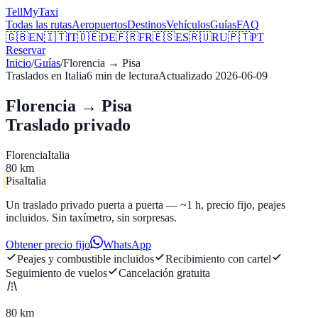
Tell
MyTaxi
Todas las rutas
Aeropuertos
Destinos
Vehículos
Guías
FAQ
🇬🇧
EN
🇮🇹
IT
🇩🇪
DE
🇫🇷
FR
🇪🇸
ES
🇷🇺
RU
🇵🇹
PT
Reservar
Inicio
/
Guías
/
Florencia
→
Pisa
Traslados en Italia
6
min de lectura
Actualizado
2026-06-09
Florencia → Pisa
Traslado privado
Florencia
Italia
80 km
Pisa
Italia
Un traslado privado puerta a puerta — ~1 h, precio fijo, peajes
incluidos. Sin taxímetro, sin sorpresas.
Obtener precio fijo
WhatsApp
Peajes y combustible incluidos
Recibimiento con cartel
Seguimiento de vuelos
Cancelación gratuita
80 km