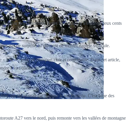
, au cœur des Dolomites. Entre les deux, il y a environ deux cents
mpteur, pas de surprise au moment de monter dans le véhicule.
 VIP » : juste un transport clair et confortable. Dans cet article,
pondre à vos questions.
bbe, sur un plateau qui domine le val Pusteria. C'est l'une des
'autoroute A27 vers le nord, puis remonte vers les vallées de montagne