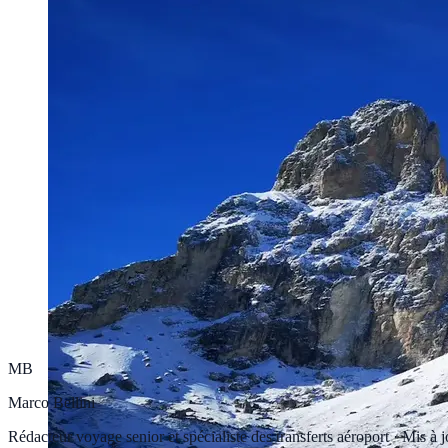
MB
Marco Bellini
Rédacteur voyage senior et spécialiste des transferts aéroport
·
Mis à j