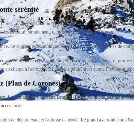
oute sérénité
(TSF), et votre destination est Kronplatz, aussi appelé Plan de Corones
 les parcourir simplement, dans un trajet direct porte-à-porte.
vance. Le support est multilingue, avant et pendant le trajet. Pas de co
pour être fiable et transparente. Ni discours « low-cost », ni promesse «
prise en charge à l'aéroport, les conseils pour l'hiver et une FAQ pour ré
tz (Plan de Corones)
ien. Le domaine se situe entre Brunico (Bruneck) et San Vigilio di Mare
accès facile.
point de départ exact et l'adresse d'arrivée. Le grand axe routier suit l