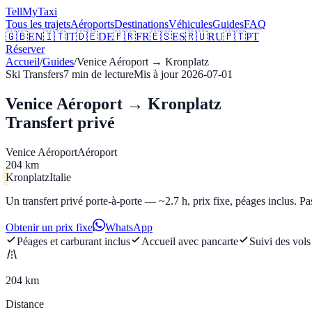
Tell
MyTaxi
Tous les trajets
Aéroports
Destinations
Véhicules
Guides
FAQ
🇬🇧
EN
🇮🇹
IT
🇩🇪
DE
🇫🇷
FR
🇪🇸
ES
🇷🇺
RU
🇵🇹
PT
Réserver
Accueil
/
Guides
/
Venice Aéroport
→
Kronplatz
Ski Transfers
7
min de lecture
Mis à jour
2026-07-01
Venice Aéroport → Kronplatz
Transfert privé
Venice Aéroport
Aéroport
204 km
Kronplatz
Italie
Un transfert privé porte-à-porte — ~2.7 h, prix fixe, péages inclus. Pa
Obtenir un prix fixe
WhatsApp
Péages et carburant inclus
Accueil avec pancarte
Suivi des vols
204 km
Distance