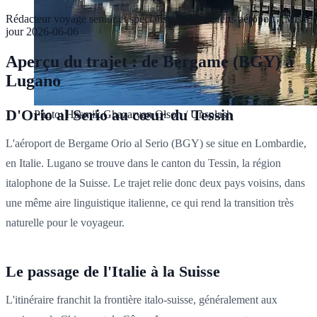
Rédacteur voyage senior et spécialiste des transferts aéroport
·
Mis à
jour
2026-06-06
Aperçu du trajet : de Bergame (BGY) à
Lugano
D'Orio al Serio au cœur du Tessin
Photo: Hasmik Ghazaryan Olson / Unsplash
L'aéroport de Bergame Orio al Serio (BGY) se situe en Lombardie,
en Italie. Lugano se trouve dans le canton du Tessin, la région
italophone de la Suisse. Le trajet relie donc deux pays voisins, dans
une même aire linguistique italienne, ce qui rend la transition très
naturelle pour le voyageur.
Le passage de l'Italie à la Suisse
L'itinéraire franchit la frontière italo-suisse, généralement aux