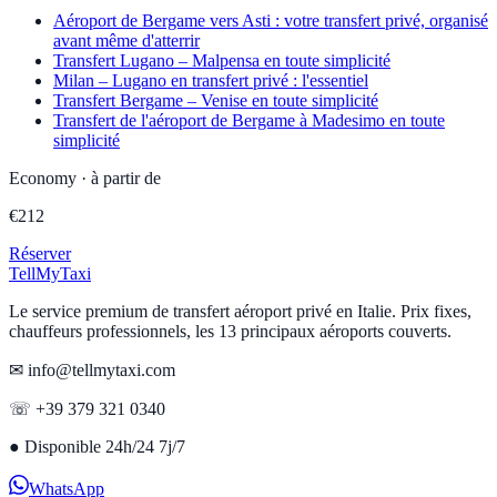
Aéroport de Bergame vers Asti : votre transfert privé, organisé
avant même d'atterrir
Transfert Lugano – Malpensa en toute simplicité
Milan – Lugano en transfert privé : l'essentiel
Transfert Bergame – Venise en toute simplicité
Transfert de l'aéroport de Bergame à Madesimo en toute
simplicité
Economy
·
à partir de
€
212
Réserver
Tell
MyTaxi
Le service premium de transfert aéroport privé en Italie. Prix fixes,
chauffeurs professionnels, les 13 principaux aéroports couverts.
✉ info@tellmytaxi.com
☏ +39 379 321 0340
●
Disponible 24h/24 7j/7
WhatsApp