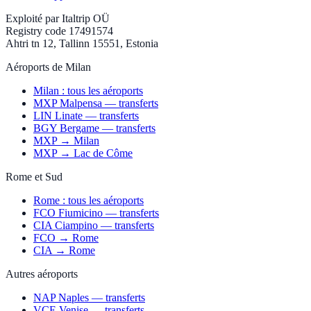
Exploité par
Italtrip OÜ
Registry code 17491574
Ahtri tn 12, Tallinn 15551, Estonia
Aéroports de Milan
Milan : tous les aéroports
MXP Malpensa — transferts
LIN Linate — transferts
BGY Bergame — transferts
MXP → Milan
MXP → Lac de Côme
Rome et Sud
Rome : tous les aéroports
FCO Fiumicino — transferts
CIA Ciampino — transferts
FCO → Rome
CIA → Rome
Autres aéroports
NAP Naples — transferts
VCE Venise — transferts