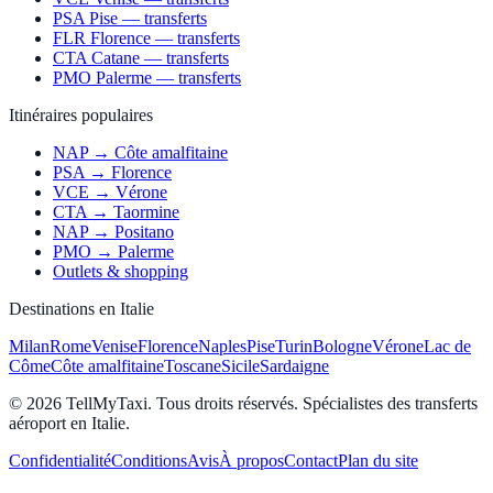
PSA Pise — transferts
FLR Florence — transferts
CTA Catane — transferts
PMO Palerme — transferts
Itinéraires populaires
NAP → Côte amalfitaine
PSA → Florence
VCE → Vérone
CTA → Taormine
NAP → Positano
PMO → Palerme
Outlets & shopping
Destinations en Italie
Milan
Rome
Venise
Florence
Naples
Pise
Turin
Bologne
Vérone
Lac de
Côme
Côte amalfitaine
Toscane
Sicile
Sardaigne
© 2026 TellMyTaxi.
Tous droits réservés. Spécialistes des transferts
aéroport en Italie.
Confidentialité
Conditions
Avis
À propos
Contact
Plan du site