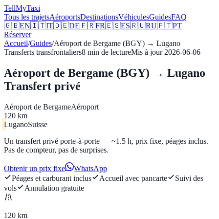
Tell
MyTaxi
Tous les trajets
Aéroports
Destinations
Véhicules
Guides
FAQ
🇬🇧
EN
🇮🇹
IT
🇩🇪
DE
🇫🇷
FR
🇪🇸
ES
🇷🇺
RU
🇵🇹
PT
Réserver
Accueil
/
Guides
/
Aéroport de Bergame (BGY)
→
Lugano
Transferts transfrontaliers
8
min de lecture
Mis à jour
2026-06-06
Aéroport de Bergame (BGY) → Lugano
Transfert privé
Aéroport de Bergame
Aéroport
120 km
Lugano
Suisse
Un transfert privé porte-à-porte — ~1.5 h, prix fixe, péages inclus.
Pas de compteur, pas de surprises.
Obtenir un prix fixe
WhatsApp
Péages et carburant inclus
Accueil avec pancarte
Suivi des
vols
Annulation gratuite
120 km