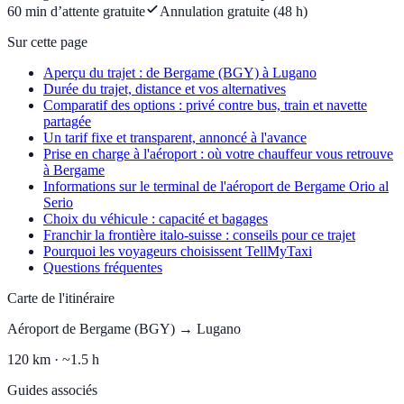
60 min d’attente gratuite
Annulation gratuite (48 h)
Sur cette page
Aperçu du trajet : de Bergame (BGY) à Lugano
Durée du trajet, distance et vos alternatives
Comparatif des options : privé contre bus, train et navette
partagée
Un tarif fixe et transparent, annoncé à l'avance
Prise en charge à l'aéroport : où votre chauffeur vous retrouve
à Bergame
Informations sur le terminal de l'aéroport de Bergame Orio al
Serio
Choix du véhicule : capacité et bagages
Franchir la frontière italo-suisse : conseils pour ce trajet
Pourquoi les voyageurs choisissent TellMyTaxi
Questions fréquentes
Carte de l'itinéraire
Aéroport de Bergame (BGY)
→
Lugano
120
km ·
~1.5 h
Guides associés