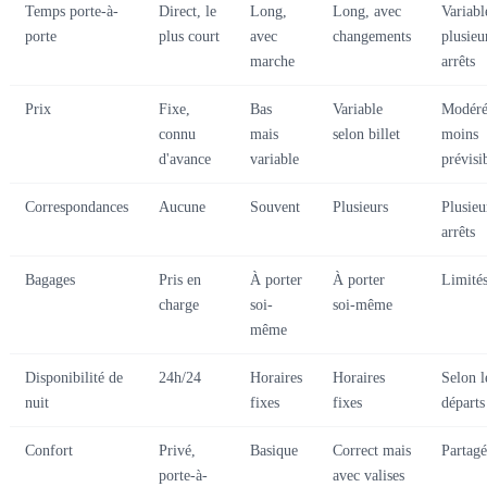
Temps porte-à-
Direct, le
Long,
Long, avec
Variabl
porte
plus court
avec
changements
plusieu
marche
arrêts
Prix
Fixe,
Bas
Variable
Modéré
connu
mais
selon billet
moins
d'avance
variable
prévisi
Correspondances
Aucune
Souvent
Plusieurs
Plusieu
arrêts
Bagages
Pris en
À porter
À porter
Limité
charge
soi-
soi-même
même
Disponibilité de
24h/24
Horaires
Horaires
Selon l
nuit
fixes
fixes
départs
Confort
Privé,
Basique
Correct mais
Partagé
porte-à-
avec valises