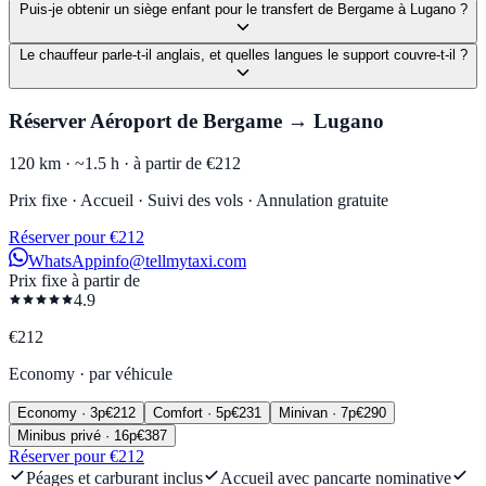
Puis-je obtenir un siège enfant pour le transfert de Bergame à Lugano ?
Le chauffeur parle-t-il anglais, et quelles langues le support couvre-t-il ?
Réserver Aéroport de Bergame → Lugano
120 km ·
~1.5 h ·
à partir de €212
Prix fixe · Accueil · Suivi des vols · Annulation gratuite
Réserver pour €212
WhatsApp
info@tellmytaxi.com
Prix fixe à partir de
4.9
€
212
Economy
·
par véhicule
Economy
·
3
p
€
212
Comfort
·
5
p
€
231
Minivan
·
7
p
€
290
Minibus privé
·
16
p
€
387
Réserver pour €212
Péages et carburant inclus
Accueil avec pancarte nominative