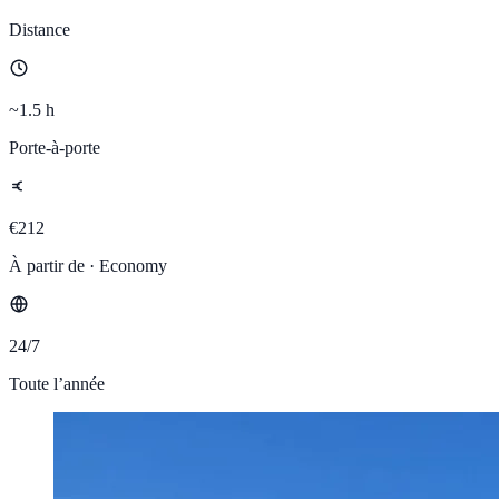
Distance
~1.5 h
Porte-à-porte
€212
À partir de · Economy
24/7
Toute l’année