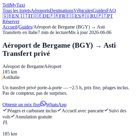
Tell
MyTaxi
Tous les trajets
Aéroports
Destinations
Véhicules
Guides
FAQ
🇬🇧
EN
🇮🇹
IT
🇩🇪
DE
🇫🇷
FR
🇪🇸
ES
🇷🇺
RU
🇵🇹
PT
Réserver
Accueil
/
Guides
/
Aéroport de Bergame (BGY)
→
Asti
Transferts en Italie
7
min de lecture
Mis à jour
2026-06-06
Aéroport de Bergame (BGY) → Asti
Transfert privé
Aéroport de Bergame
Aéroport
185 km
Asti
Italie
Un transfert privé porte-à-porte — ~2.5 h, prix fixe, péages inclus.
Pas de compteur, pas de surprises.
Obtenir un prix fixe
WhatsApp
Péages et carburant inclus
Accueil avec pancarte
Suivi des
vols
Annulation gratuite
185 km