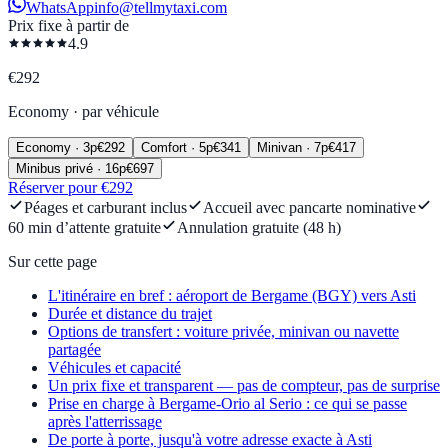
WhatsApp
info@tellmytaxi.com
Prix fixe à partir de
4.9
€
292
Economy
·
par véhicule
Economy
·
3
p
€
292
Comfort
·
5
p
€
341
Minivan
·
7
p
€
417
Minibus privé
·
16
p
€
697
Réserver pour €292
Péages et carburant inclus
Accueil avec pancarte nominative
60 min d’attente gratuite
Annulation gratuite (48 h)
Sur cette page
L'itinéraire en bref : aéroport de Bergame (BGY) vers Asti
Durée et distance du trajet
Options de transfert : voiture privée, minivan ou navette
partagée
Véhicules et capacité
Un prix fixe et transparent — pas de compteur, pas de surprise
Prise en charge à Bergame-Orio al Serio : ce qui se passe
après l'atterrissage
De porte à porte, jusqu'à votre adresse exacte à Asti