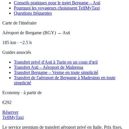
Conseils pratiques pour le trajet Bergame – Asti
Pourquoi les voyageurs choisissent TellMyTaxi
Questions fréquentes
Carte de l'itinéraire
Aéroport de Bergame (BGY)
→
Asti
185
km ·
~2.5 h
Guides associés
Transfert privé d'Asti à Turin en un coup d'œil
Transfert Asti – Aéroport de Malpensa
Transfert Bergame – Venise en toute simplicité
Transfert de l'aéroport de Bergame à Madesimo en toute
simplicité
Economy
·
à partir de
€
292
Réserver
Tell
MyTaxi
Le service premium de transfert aéroport privé en Italie. Prix fixes,