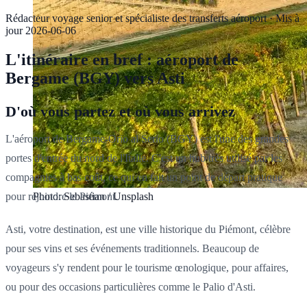
Rédacteur voyage senior et spécialiste des transferts aéroport
·
Mis à
jour
2026-06-06
L'itinéraire en bref : aéroport de
Bergame (BGY) vers Asti
D'où vous partez et où vous arrivez
L'aéroport de Bergame-Orio al Serio (BGY) est l'une des grandes
portes d'entrée du nord de l'Italie. C'est un hub très utilisé par les
compagnies à bas coût, ce qui en fait un point de départ pratique
pour rejoindre le Piémont.
Photo: Sebastian / Unsplash
Asti, votre destination, est une ville historique du Piémont, célèbre
pour ses vins et ses événements traditionnels. Beaucoup de
voyageurs s'y rendent pour le tourisme œnologique, pour affaires,
ou pour des occasions particulières comme le Palio d'Asti.