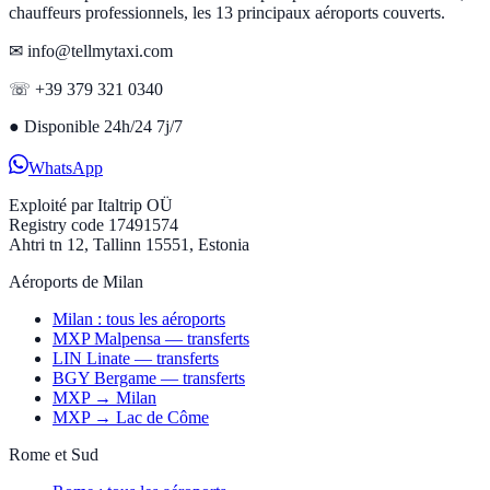
chauffeurs professionnels, les 13 principaux aéroports couverts.
✉ info@tellmytaxi.com
☏ +39 379 321 0340
●
Disponible 24h/24 7j/7
WhatsApp
Exploité par
Italtrip OÜ
Registry code 17491574
Ahtri tn 12, Tallinn 15551, Estonia
Aéroports de Milan
Milan : tous les aéroports
MXP Malpensa — transferts
LIN Linate — transferts
BGY Bergame — transferts
MXP → Milan
MXP → Lac de Côme
Rome et Sud