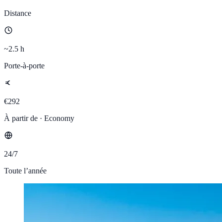
Distance
~2.5 h
Porte-à-porte
€292
À partir de · Economy
24/7
Toute l’année