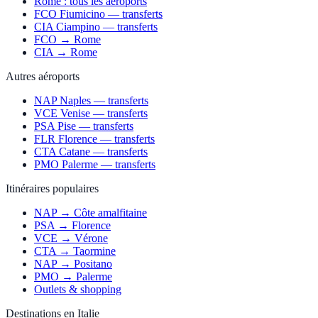
Rome : tous les aéroports
FCO Fiumicino — transferts
CIA Ciampino — transferts
FCO → Rome
CIA → Rome
Autres aéroports
NAP Naples — transferts
VCE Venise — transferts
PSA Pise — transferts
FLR Florence — transferts
CTA Catane — transferts
PMO Palerme — transferts
Itinéraires populaires
NAP → Côte amalfitaine
PSA → Florence
VCE → Vérone
CTA → Taormine
NAP → Positano
PMO → Palerme
Outlets & shopping
Destinations en Italie