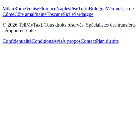
Milan
Rome
Venise
Florence
Naples
Pise
Turin
Bologne
Vérone
Lac de
Côme
Côte amalfitaine
Toscane
Sicile
Sardaigne
© 2026 TellMyTaxi.
Tous droits réservés. Spécialistes des transferts
aéroport en Italie.
Confidentialité
Conditions
Avis
À propos
Contact
Plan du site