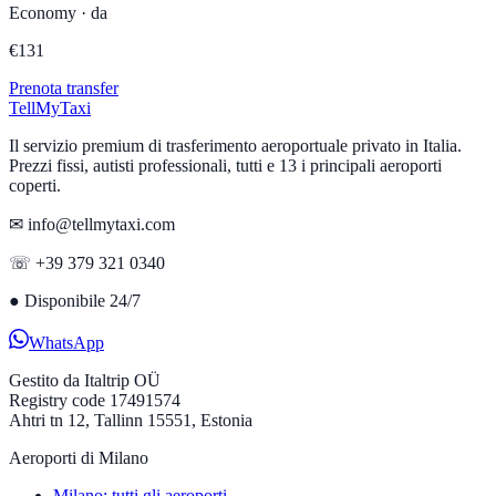
Economy
·
da
€
131
Prenota transfer
Tell
MyTaxi
Il servizio premium di trasferimento aeroportuale privato in Italia.
Prezzi fissi, autisti professionali, tutti e 13 i principali aeroporti
coperti.
✉ info@tellmytaxi.com
☏ +39 379 321 0340
●
Disponibile 24/7
WhatsApp
Gestito da
Italtrip OÜ
Registry code 17491574
Ahtri tn 12, Tallinn 15551, Estonia
Aeroporti di Milano
Milano: tutti gli aeroporti