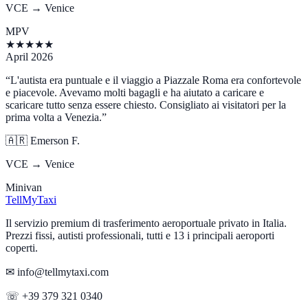
VCE → Venice
MPV
★
★
★
★
★
April 2026
“
L'autista era puntuale e il viaggio a Piazzale Roma era confortevole
e piacevole. Avevamo molti bagagli e ha aiutato a caricare e
scaricare tutto senza essere chiesto. Consigliato ai visitatori per la
prima volta a Venezia.
”
🇦🇷
Emerson F.
VCE → Venice
Minivan
Tell
MyTaxi
Il servizio premium di trasferimento aeroportuale privato in Italia.
Prezzi fissi, autisti professionali, tutti e 13 i principali aeroporti
coperti.
✉ info@tellmytaxi.com
☏ +39 379 321 0340