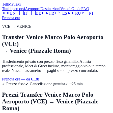
Tell
MyTaxi
Tutti i percorsi
Aeroporti
Destinazioni
Veicoli
Guide
FAQ
🇬🇧
EN
🇮🇹
IT
🇩🇪
DE
🇫🇷
FR
🇪🇸
ES
🇷🇺
RU
🇵🇹
PT
Prenota ora
VCE
→
VENICE
Transfer
Venice Marco Polo Aeroporto
(VCE)
→
Venice (Piazzale Roma)
Trasferimento privato con prezzo fisso garantito. Autista
professionale, Meet & Greet incluso, monitoraggio volo in tempo
reale. Nessun tassametro — paghi solo il prezzo concordato.
Prenota ora — da €
138
✓ Prezzo fisso
✓ Cancellazione gratuita
✓ ~
25
min
Prezzi Transfer
Venice Marco Polo
Aeroporto (VCE)
→
Venice (Piazzale
Roma)