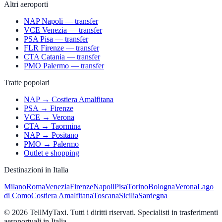
Altri aeroporti
NAP Napoli — transfer
VCE Venezia — transfer
PSA Pisa — transfer
FLR Firenze — transfer
CTA Catania — transfer
PMO Palermo — transfer
Tratte popolari
NAP → Costiera Amalfitana
PSA → Firenze
VCE → Verona
CTA → Taormina
NAP → Positano
PMO → Palermo
Outlet e shopping
Destinazioni in Italia
Milano
Roma
Venezia
Firenze
Napoli
Pisa
Torino
Bologna
Verona
Lago
di Como
Costiera Amalfitana
Toscana
Sicilia
Sardegna
© 2026 TellMyTaxi.
Tutti i diritti riservati. Specialisti in trasferimenti
aeroportuali in Italia.