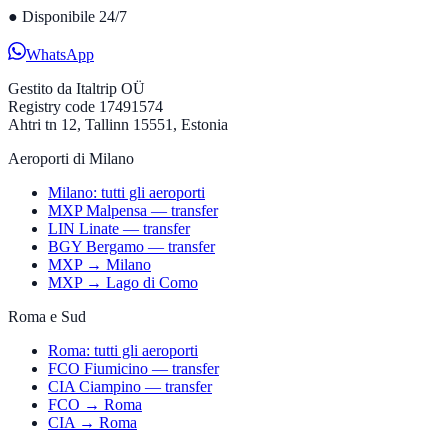
●
Disponibile 24/7
WhatsApp
Gestito da
Italtrip OÜ
Registry code 17491574
Ahtri tn 12, Tallinn 15551, Estonia
Aeroporti di Milano
Milano: tutti gli aeroporti
MXP Malpensa — transfer
LIN Linate — transfer
BGY Bergamo — transfer
MXP → Milano
MXP → Lago di Como
Roma e Sud
Roma: tutti gli aeroporti
FCO Fiumicino — transfer
CIA Ciampino — transfer
FCO → Roma
CIA → Roma