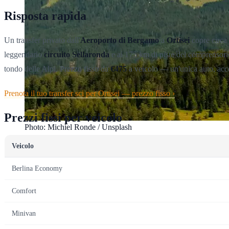
Risposta rapida
Un transfer privato dall'
Aeroporto di Bergamo
a
Ortisei
copre circa
leggendario
circuito Sellaronda
e ai 175 km di piste del comprensorio 
tondo delle Alpi. Prezzo fisso da
€475
a veicolo — un'unica auto, accogl
Prenota il tuo transfer sci per Ortisei — prezzo fisso ›
Prezzi fissi per veicolo
Photo: Michiel Ronde / Unsplash
Veicolo
Berlina Economy
Comfort
Minivan