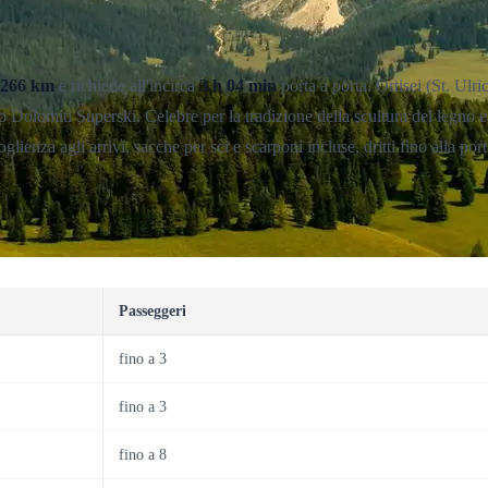
266 km
e richiede all'incirca
3 h 04 min
porta a porta. Ortisei (St. Ulr
Dolomiti Superski. Celebre per la tradizione della scultura del legno e pe
ienza agli arrivi, sacche per sci e scarponi incluse, dritti fino alla por
Passeggeri
fino a 3
fino a 3
fino a 8