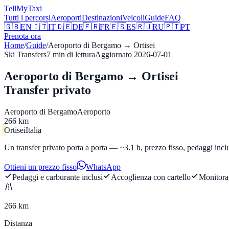
Tell
MyTaxi
Tutti i percorsi
Aeroporti
Destinazioni
Veicoli
Guide
FAQ
🇬🇧
EN
🇮🇹
IT
🇩🇪
DE
🇫🇷
FR
🇪🇸
ES
🇷🇺
RU
🇵🇹
PT
Prenota ora
Home
/
Guide
/
Aeroporto di Bergamo
→
Ortisei
Ski Transfers
7
min di lettura
Aggiornato
2026-07-01
Aeroporto di Bergamo → Ortisei
Transfer privato
Aeroporto di Bergamo
Aeroporto
266 km
Ortisei
Italia
Un transfer privato porta a porta — ~3.1 h, prezzo fisso, pedaggi incl
Ottieni un prezzo fisso
WhatsApp
Pedaggi e carburante inclusi
Accoglienza con cartello
Monitora
266 km
Distanza