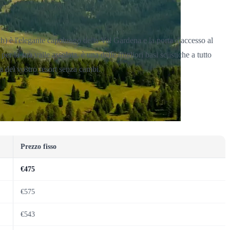
ich) è l'elegante capoluogo della Val Gardena e la porta d'accesso al
r la sua valle assolata, è una delle migliori basi sciistiche a tutto
ta del vostro resort senza cambi.
Prezzo fisso
€475
€575
€543