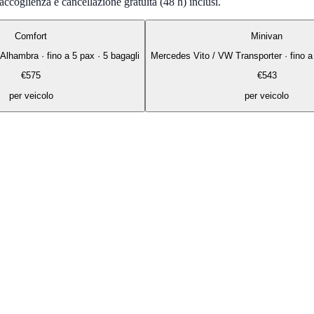
ccoglienza e cancellazione gratuita (48 h) inclusi.
Comfort
Minivan
 Alhambra
·
fino a 5 pax · 5 bagagli
Mercedes Vito / VW Transporter
·
fino a
€
575
€
543
per veicolo
per veicolo