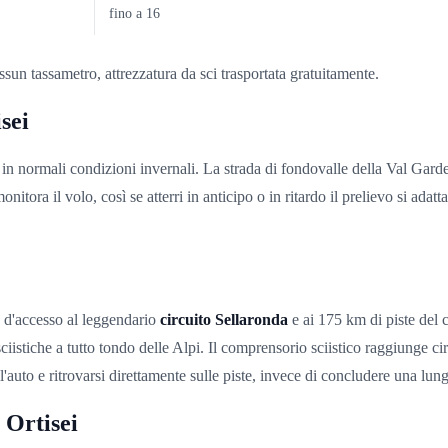
fino a 16
ssun tassametro, attrezzatura da sci trasportata gratuitamente.
sei
in normali condizioni invernali. La strada di fondovalle della Val Garden
 monitora il volo, così se atterri in anticipo o in ritardo il prelievo si a
a d'accesso al leggendario
circuito Sellaronda
e ai 175 km di piste del 
sciistiche a tutto tondo delle Alpi. Il comprensorio sciistico raggiunge ci
ll'auto e ritrovarsi direttamente sulle piste, invece di concludere una lu
 Ortisei