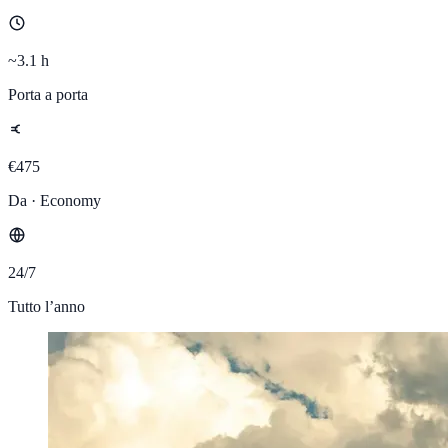
~3.1 h
Porta a porta
€475
Da · Economy
24/7
Tutto l’anno