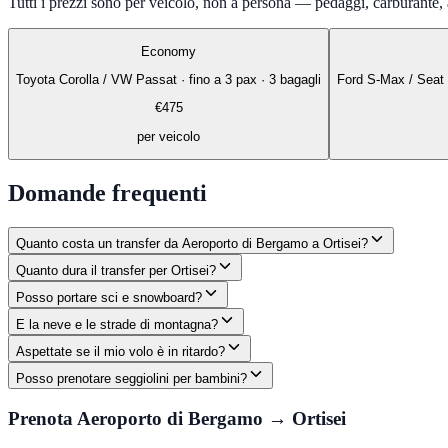
Tutti i prezzi sono per veicolo, non a persona — pedaggi, carburante, a
Economy
Toyota Corolla / VW Passat
·
fino a 3 pax · 3 bagagli
Ford S-Max / Seat
€
475
per veicolo
Domande frequenti
Quanto costa un transfer da Aeroporto di Bergamo a Ortisei?
Quanto dura il transfer per Ortisei?
Posso portare sci e snowboard?
E la neve e le strade di montagna?
Aspettate se il mio volo è in ritardo?
Posso prenotare seggiolini per bambini?
Prenota Aeroporto di Bergamo → Ortisei